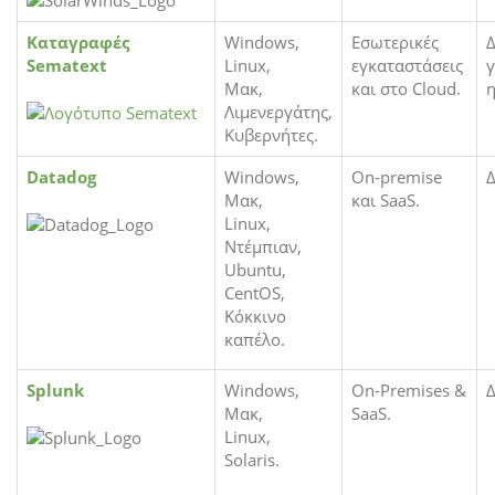
Καταγραφές
Windows,
Εσωτερικές
Δ
Sematext
Linux,
εγκαταστάσεις
γ
Μακ,
και στο Cloud.
η
Λιμενεργάτης,
Κυβερνήτες.
Datadog
Windows,
On-premise
Δ
Μακ,
και SaaS.
Linux,
Ντέμπιαν,
Ubuntu,
CentOS,
Κόκκινο
καπέλο.
Splunk
Windows,
On-Premises &
Δ
Μακ,
SaaS.
Linux,
Solaris.