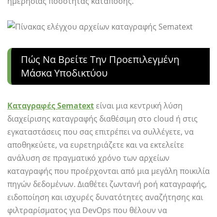
ημερήσιας ποσότητας κατάποσης.
Πώς Να Βρείτε Την Προεπιλεγμένη
Μάσκα Υποδικτύου
Καταγραφές Sematext
είναι μια κεντρική λύση
διαχείρισης καταγραφής διαθέσιμη στο cloud ή στις
εγκαταστάσεις που σας επιτρέπει να συλλέγετε, να
αποθηκεύετε, να ευρετηριάζετε και να εκτελείτε
ανάλυση σε πραγματικό χρόνο των αρχείων
καταγραφής που προέρχονται από μια μεγάλη ποικιλία
πηγών δεδομένων. Διαθέτει ζωντανή ροή καταγραφής,
ειδοποίηση και ισχυρές δυνατότητες αναζήτησης και
φιλτραρίσματος για DevOps που θέλουν να