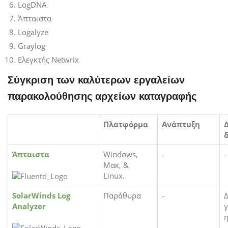
LogDNA
Άπταιστα
Logalyze
Graylog
Ελεγκτής Netwrix
Σύγκριση των καλύτερων εργαλείων
παρακολούθησης αρχείων καταγραφής
Πλατφόρμα
Ανάπτυξη
Άπταιστα
Windows,
-
-
Μακ, &
Linux.
SolarWinds Log
Παράθυρα
-
Δ
Analyzer
γ
η