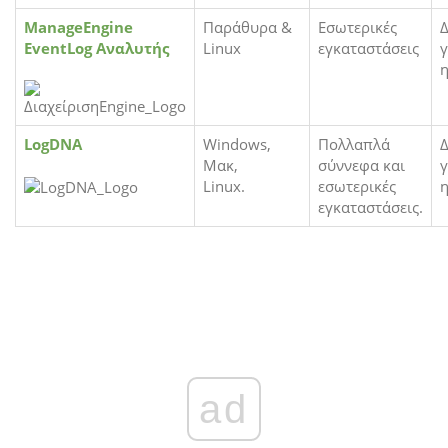
ManageEngine
Παράθυρα &
Εσωτερικές
Δ
EventLog Αναλυτής
Linux
εγκαταστάσεις
γ
η
LogDNA
Windows,
Πολλαπλά
Δ
Μακ,
σύννεφα και
γ
Linux.
εσωτερικές
η
εγκαταστάσεις.
ad