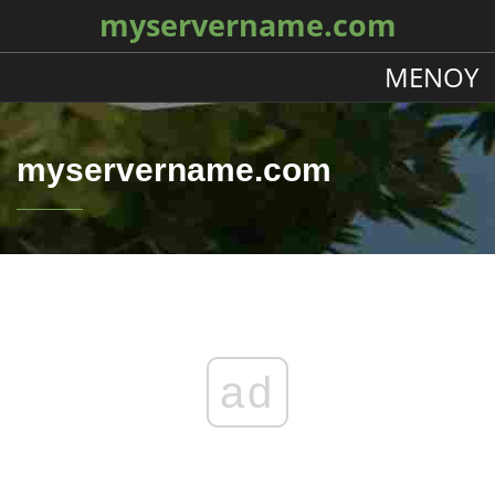
myservername.com
ΜΕΝΟΎ
myservername.com
ad