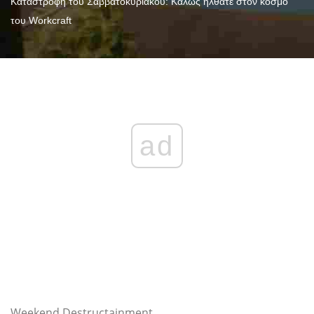
Καταστροφή του Σαββατοκύριακου: Καλώς ήλθατε στον κόσμο
του Workcraft
ad
Weekend Destructainment