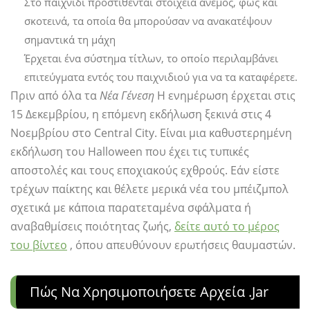
Στο παιχνίδι προστίθενται στοιχεία άνεμος, φως και
σκοτεινά, τα οποία θα μπορούσαν να ανακατέψουν
σημαντικά τη μάχη
Έρχεται ένα σύστημα τίτλων, το οποίο περιλαμβάνει
επιτεύγματα εντός του παιχνιδιού για να τα καταφέρετε.
Πριν από όλα τα
Νέα Γένεση
Η ενημέρωση έρχεται στις
15 Δεκεμβρίου, η επόμενη εκδήλωση ξεκινά στις 4
Νοεμβρίου στο Central City. Είναι μια καθυστερημένη
εκδήλωση του Halloween που έχει τις τυπικές
αποστολές και τους εποχιακούς εχθρούς. Εάν είστε
τρέχων παίκτης και θέλετε μερικά νέα του μπέιζμπολ
σχετικά με κάποια παρατεταμένα σφάλματα ή
αναβαθμίσεις ποιότητας ζωής,
δείτε αυτό το μέρος
του βίντεο
, όπου απευθύνουν ερωτήσεις θαυμαστών.
Πώς Να Χρησιμοποιήσετε Αρχεία .jar