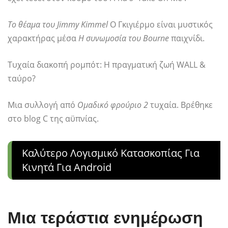
Το θέαμα του Jimmy Kimmel
Ο Γκιγιέρμο είναι μυστικός
χαρακτήρας μέσα
Η συνωμοσία του Bourne
παιχνίδι.
Τυχαία διακοπή ρομπότ: Η πραγματική ζωή WALL &
ταύρο?
Μια συλλογή από
Ομαδικό φρούριο 2
τυχαία. Βρέθηκε
στο blog C της αϋπνίας.
Καλύτερο Λογισμικό Κατασκοπίας Για
Κινητά Για Android
Μια τεράστια ενημέρωση