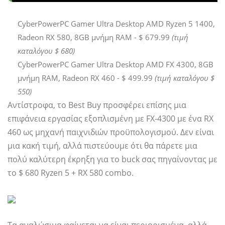
CyberPowerPC Gamer Ultra Desktop AMD Ryzen 5 1400,
Radeon RX 580, 8GB μνήμη RAM - $ 679.99
(τιμή
καταλόγου $ 680)
CyberPowerPC Gamer Ultra Desktop AMD FX 4300, 8GB
μνήμη RAM, Radeon RX 460 - $ 499.99
(τιμή καταλόγου $
550)
Αντίστροφα, το Best Buy προσφέρει επίσης μια
επιφάνεια εργασίας εξοπλισμένη με FX-4300 με ένα RX
460 ως μηχανή παιχνιδιών προϋπολογισμού. Δεν είναι
μια κακή τιμή, αλλά πιστεύουμε ότι θα πάρετε μια
πολύ καλύτερη έκρηξη για το buck σας πηγαίνοντας με
το $ 680 Ryzen 5 + RX 580 combo.
Τα αναλώσιμα φαίνεται να είναι περιορισμένα, αλλά