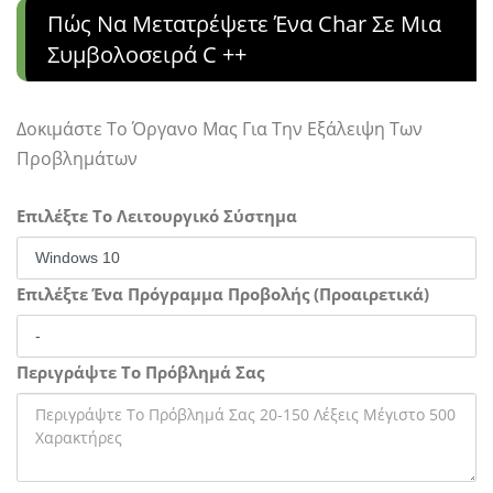
Πώς Να Μετατρέψετε Ένα Char Σε Μια
Συμβολοσειρά C ++
Δοκιμάστε Το Όργανο Μας Για Την Εξάλειψη Των
Προβλημάτων
Επιλέξτε Το Λειτουργικό Σύστημα
Επιλέξτε Ένα Πρόγραμμα Προβολής (Προαιρετικά)
Περιγράψτε Το Πρόβλημά Σας