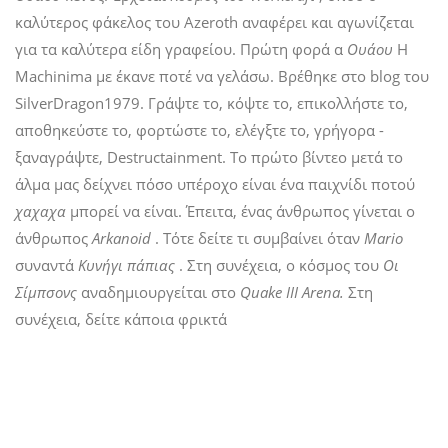
καλύτερος φάκελος του Azeroth αναφέρει και αγωνίζεται
για τα καλύτερα είδη γραφείου. Πρώτη φορά α
Ουάου
Η
Machinima με έκανε ποτέ να γελάσω. Βρέθηκε στο blog του
SilverDragon1979. Γράψτε το, κόψτε το, επικολλήστε το,
αποθηκεύστε το, φορτώστε το, ελέγξτε το, γρήγορα -
ξαναγράψτε, Destructainment. Το πρώτο βίντεο μετά το
άλμα μας δείχνει πόσο υπέροχο είναι ένα παιχνίδι ποτού
χαχαχα
μπορεί να είναι. Έπειτα, ένας άνθρωπος γίνεται ο
άνθρωπος
Arkanoid
. Τότε δείτε τι συμβαίνει όταν
Mario
συναντά
Κυνήγι πάπιας
. Στη συνέχεια, ο κόσμος του
Οι
Σίμπσονς
αναδημιουργείται στο
Quake III Arena.
Στη
συνέχεια, δείτε κάποια φρικτά