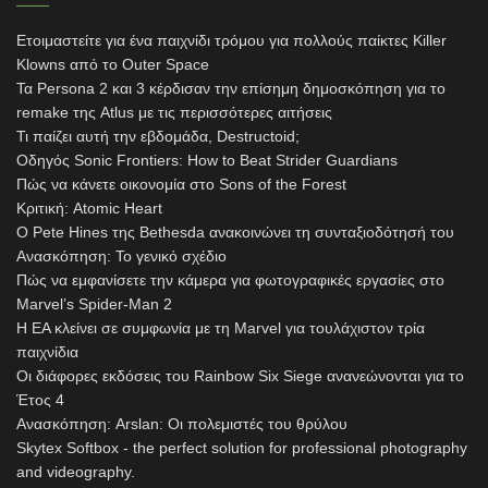
Ετοιμαστείτε για ένα παιχνίδι τρόμου για πολλούς παίκτες Killer
Klowns από το Outer Space
Τα Persona 2 και 3 κέρδισαν την επίσημη δημοσκόπηση για το
remake της Atlus με τις περισσότερες αιτήσεις
Τι παίζει αυτή την εβδομάδα, Destructoid;
Οδηγός Sonic Frontiers: How to Beat Strider Guardians
Πώς να κάνετε οικονομία στο Sons of the Forest
Κριτική: Atomic Heart
Ο Pete Hines της Bethesda ανακοινώνει τη συνταξιοδότησή του
Ανασκόπηση: Το γενικό σχέδιο
Πώς να εμφανίσετε την κάμερα για φωτογραφικές εργασίες στο
Marvel’s Spider-Man 2
Η EA κλείνει σε συμφωνία με τη Marvel για τουλάχιστον τρία
παιχνίδια
Οι διάφορες εκδόσεις του Rainbow Six Siege ανανεώνονται για το
Έτος 4
Ανασκόπηση: Arslan: Οι πολεμιστές του θρύλου
Skytex Softbox - the perfect solution for professional photography
and videography.