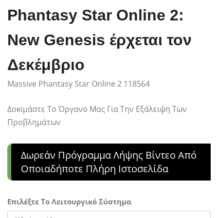
Phantasy Star Online 2:
New Genesis έρχεται τον
Δεκέμβριο
Massive Phantasy Star Online 2 118564
Δοκιμάστε Το Όργανο Μας Για Την Εξάλειψη Των
Προβλημάτων
Δωρεάν Πρόγραμμα Λήψης Βίντεο Από
Οποιαδήποτε Πλήρη Ιστοσελίδα
Επιλέξτε Το Λειτουργικό Σύστημα