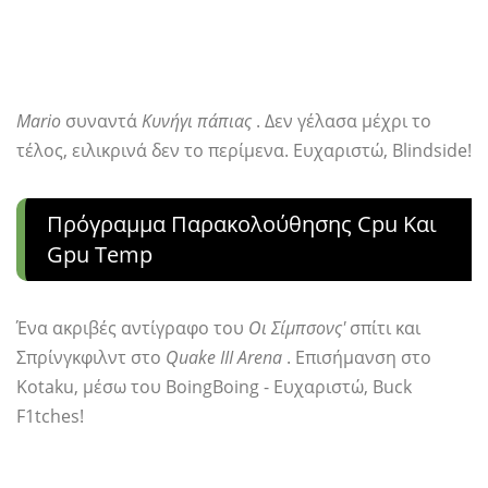
Mario
συναντά
Κυνήγι πάπιας
. Δεν γέλασα μέχρι το
τέλος, ειλικρινά δεν το περίμενα. Ευχαριστώ, Blindside!
Πρόγραμμα Παρακολούθησης Cpu Και
Gpu Temp
Ένα ακριβές αντίγραφο του
Οι Σίμπσονς'
σπίτι και
Σπρίνγκφιλντ στο
Quake III Arena
. Επισήμανση στο
Kotaku, μέσω του BoingBoing - Ευχαριστώ, Buck
F1tches!