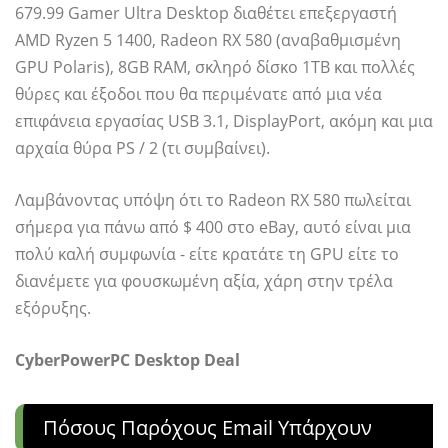
679.99 Gamer Ultra Desktop διαθέτει επεξεργαστή
AMD Ryzen 5 1400, Radeon RX 580 (αναβαθμισμένη
GPU Polaris), 8GB RAM, σκληρό δίσκο 1TB και πολλές
θύρες και έξοδοι που θα περιμένατε από μια νέα
επιφάνεια εργασίας USB 3.1, DisplayPort, ακόμη και μια
αρχαία θύρα PS / 2 (τι συμβαίνει).
Λαμβάνοντας υπόψη ότι το Radeon RX 580 πωλείται
σήμερα για πάνω από $ 400 στο eBay, αυτό είναι μια
πολύ καλή συμφωνία - είτε κρατάτε τη GPU είτε το
διανέμετε για φουσκωμένη αξία, χάρη στην τρέλα
εξόρυξης.
CyberPowerPC Desktop Deal
Πόσους Παρόχους Email Υπάρχουν