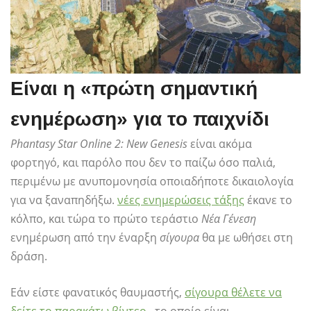
Είναι η «πρώτη σημαντική
ενημέρωση» για το παιχνίδι
Phantasy Star Online 2: New Genesis
είναι ακόμα
φορτηγό, και παρόλο που δεν το παίζω όσο παλιά,
περιμένω με ανυπομονησία οποιαδήποτε δικαιολογία
για να ξαναπηδήξω.
νέες ενημερώσεις τάξης
έκανε το
κόλπο, και τώρα το πρώτο τεράστιο
Νέα Γένεση
ενημέρωση από την έναρξη
σίγουρα
θα με ωθήσει στη
δράση.
Εάν είστε φανατικός θαυμαστής,
σίγουρα θέλετε να
δείτε το παρακάτω βίντεο
, το οποίο είναι