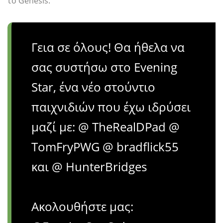
το Genesis.
Γεια σε όλους! Θα ήθελα να
σας συστήσω στο Evening
Star, ένα νέο στούντιο
παιχνιδιών που έχω ιδρύσει
μαζί με: @ TheRealDPad @
TomFryPWG @ bradflick55
και @ HunterBridges
Ακολουθήστε μας: