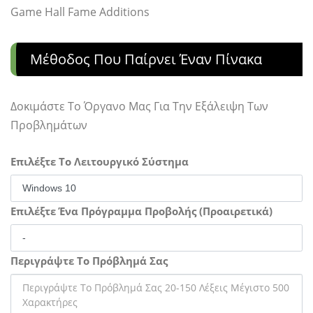
Game Hall Fame Additions
Μέθοδος Που Παίρνει Έναν Πίνακα
Δοκιμάστε Το Όργανο Μας Για Την Εξάλειψη Των
Προβλημάτων
Επιλέξτε Το Λειτουργικό Σύστημα
Επιλέξτε Ένα Πρόγραμμα Προβολής (Προαιρετικά)
Περιγράψτε Το Πρόβλημά Σας