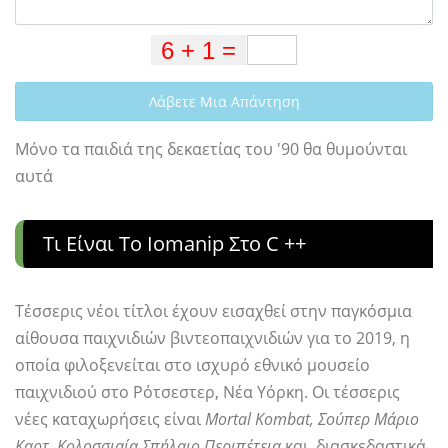
Λάβετε Μια Απάντηση
Μόνο τα παιδιά της δεκαετίας του '90 θα θυμούνται
αυτά
Τι Είναι Το Iomanip Στο C ++
Τέσσερις νέοι τίτλοι έχουν εισαχθεί στην παγκόσμια
αίθουσα παιχνιδιών βιντεοπαιχνιδιών για το 2019, η
οποία φιλοξενείται στο ισχυρό εθνικό μουσείο
παιχνιδιού στο Ρότσεστερ, Νέα Υόρκη. Οι τέσσερις
νέες καταχωρήσεις είναι
Mortal Kombat, Σούπερ Μάριο
Καρτ, Κολοσσιαία Σπήλαιο Περιπέτεια
και, διασκεδαστικά,