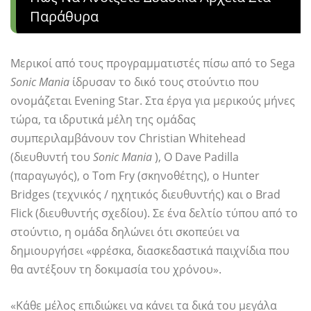
Παράθυρα
Μερικοί από τους προγραμματιστές πίσω από το Sega
Sonic Mania
ίδρυσαν το δικό τους στούντιο που
ονομάζεται Evening Star. Στα έργα για μερικούς μήνες
τώρα, τα ιδρυτικά μέλη της ομάδας
συμπεριλαμβάνουν τον Christian Whitehead
(διευθυντή του
Sonic Mania
), Ο Dave Padilla
(παραγωγός), ο Tom Fry (σκηνοθέτης), ο Hunter
Bridges (τεχνικός / ηχητικός διευθυντής) και ο Brad
Flick (διευθυντής σχεδίου). Σε ένα δελτίο τύπου από το
στούντιο, η ομάδα δηλώνει ότι σκοπεύει να
δημιουργήσει «φρέσκα, διασκεδαστικά παιχνίδια που
θα αντέξουν τη δοκιμασία του χρόνου».
«Κάθε μέλος επιδιώκει να κάνει τα δικά του μεγάλα