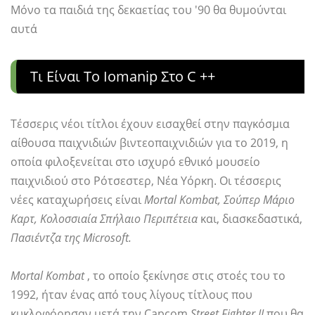
Μόνο τα παιδιά της δεκαετίας του '90 θα θυμούνται
αυτά
Τι Είναι Το Iomanip Στο C ++
Τέσσερις νέοι τίτλοι έχουν εισαχθεί στην παγκόσμια
αίθουσα παιχνιδιών βιντεοπαιχνιδιών για το 2019, η
οποία φιλοξενείται στο ισχυρό εθνικό μουσείο
παιχνιδιού στο Ρότσεστερ, Νέα Υόρκη. Οι τέσσερις
νέες καταχωρήσεις είναι
Mortal Kombat, Σούπερ Μάριο
Καρτ, Κολοσσιαία Σπήλαιο Περιπέτεια
και, διασκεδαστικά,
Πασιέντζα της Microsoft.
Mortal Kombat
, το οποίο ξεκίνησε στις στοές του το
1992, ήταν ένας από τους λίγους τίτλους που
κυκλοφόρησαν μετά την Capcom
Street Fighter II
που θα