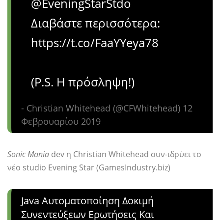
@EveningStarStdo
Διαβάστε περισσότερα:
https://t.co/FaaYYeya78
(P.S. Η πρόσληψη!)
- Christian Whitehead (@CFWhitehead) 12
Φεβρουαρίου 2019
Sonic Mania
dev η Christian Whitehead συν-ιδρύει το
νέο studio Evening Star (GamesIndustry.biz)
Java Αυτοματοποίηση Δοκιμή
Συνεντεύξεων Ερωτήσεις Και