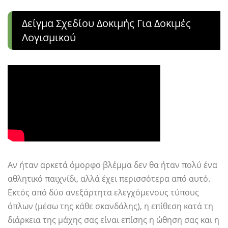
Δείγμα Σχεδίου Δοκιμής Για Δοκιμές
Λογισμικού
Αν ήταν αρκετά όμορφο βλέμμα δεν θα ήταν πολύ ένα
αθλητικό παιχνίδι, αλλά έχει περισσότερα από αυτό.
Εκτός από δύο ανεξάρτητα ελεγχόμενους τύπους
όπλων (μέσω της κάθε σκανδάλης), η επίθεση κατά τη
διάρκεια της μάχης σας είναι επίσης η ώθηση σας και η