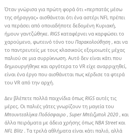
Όταν γνώρισα για πρώτη φορά ότι «περπατάς μέσω
της σήραγγας» αισθάνεται ότι ένα αστέρι NFL πρέπει
να περάσει από οποιαδήποτε δεδομένη Κυριακή,
ήμουν γαντζώθηκε.
RIGS
καταφέρνει να καρφώσει το
χαρούμενο, φωτεινό τόνο του
Παρακολούθηση
, και να
το παντρευτείς με τους κλασικούς εξομοιωτές μέχας
παλιού σε μια συρρίκνωση. Αυτό δεν είναι κάτι που
δημιουργήθηκε και αργότερα το VR είχε αναρριχηθεί,
είναι ένα έργο που αισθάνεται πως κέρδισε τα φτερά
του VR από την αρχή.
Δεν βλέπετε πολλά παιχνίδια όπως
RIGS
αυτές τις
μέρες. Οι παλιές γάτες γνωρίζουν τη μαγεία του
Μπουντεσλίγκα Ποδόσφαιρο
,
Super Μπέιζμπολ 2020
, και
άλλα πειράματα με άδεια χρήσης όπως
NBA Street
και
NFL Blitz
. Τα τρελά αθλήματα είναι κάτι παλιό, αλλά