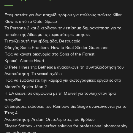
Ετοιμαστείτε για ένα παιχνίδι τρόμου για πολλούς παίκτες Killer
Klowns από το Outer Space
Τα Persona 2 και 3 κέρδισαν την επίσημη δημοσκόπηση για το
remake της Atlus με τις περισσότερες αιτήσεις
Τι παίζει αυτή την εβδομάδα, Destructoid;
Οδηγός Sonic Frontiers: How to Beat Strider Guardians
Πώς να κάνετε οικονομία στο Sons of the Forest
Κριτική: Atomic Heart
Ο Pete Hines της Bethesda ανακοινώνει τη συνταξιοδότησή του
Ανασκόπηση: Το γενικό σχέδιο
Πώς να εμφανίσετε την κάμερα για φωτογραφικές εργασίες στο
Marvel’s Spider-Man 2
Η EA κλείνει σε συμφωνία με τη Marvel για τουλάχιστον τρία
παιχνίδια
Οι διάφορες εκδόσεις του Rainbow Six Siege ανανεώνονται για το
Έτος 4
Ανασκόπηση: Arslan: Οι πολεμιστές του θρύλου
Skytex Softbox - the perfect solution for professional photography
and videography.