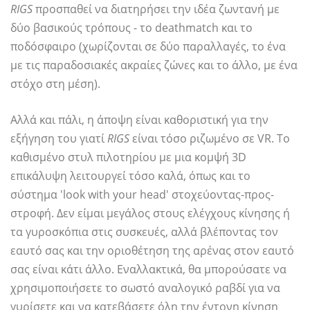
RIGS
προσπαθεί να διατηρήσει την ιδέα ζωντανή με
δύο βασικούς τρόπους - το deathmatch και το
ποδόσφαιρο (χωρίζονται σε δύο παραλλαγές, το ένα
με τις παραδοσιακές ακραίες ζώνες και το άλλο, με ένα
στόχο στη μέση).
Αλλά και πάλι, η άποψη είναι καθοριστική για την
εξήγηση του γιατί
RIGS
είναι τόσο ριζωμένο σε VR. Το
καθισμένο στυλ πιλοτηρίου με μια κομψή 3D
επικάλυψη λειτουργεί τόσο καλά, όπως και το
σύστημα 'look with your head' στοχεύοντας-προς-
στροφή. Δεν είμαι μεγάλος στους ελέγχους κίνησης ή
τα γυροσκόπια στις συσκευές, αλλά βλέποντας τον
εαυτό σας και την οριοθέτηση της αρένας στον εαυτό
σας είναι κάτι άλλο. Εναλλακτικά, θα μπορούσατε να
χρησιμοποιήσετε το σωστό αναλογικό ραβδί για να
γυρίσετε και να κατεβάσετε όλη την έντονη κίνηση