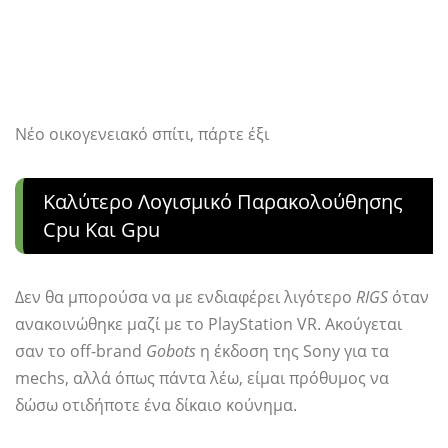
Νέο οικογενειακό σπίτι, πάρτε έξι
Καλύτερο Λογισμικό Παρακολούθησης
Cpu Και Gpu
Δεν θα μπορούσα να με ενδιαφέρει λιγότερο
RIGS
όταν
ανακοινώθηκε μαζί με το PlayStation VR. Ακούγεται
σαν το off-brand
Gobots
η έκδοση της Sony για τα
mechs, αλλά όπως πάντα λέω, είμαι πρόθυμος να
δώσω οτιδήποτε ένα δίκαιο κούνημα.