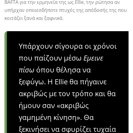
BAFTA για την ερμηνεία της ως Ellie, την ρώτησα αν
υπήρχαν οποιεσδήποτε πτυχές της απόδοσής της που
κοιτάζει ξανά και ξαφνικά.
Υπάρχουν σίγουρα οι χρόνοι
που παίζουν μέσω
Εμεινε
πίσω
όπου θέλησα να
ξεφύγω. Η Ellie θα πήγαινε
ακριβώς με τον τρόπο και θα
ήμουν σαν «ακριβώς
γαμημένη κίνηση». Θα
ξεκινήσει να σφυρίζει τυχαία