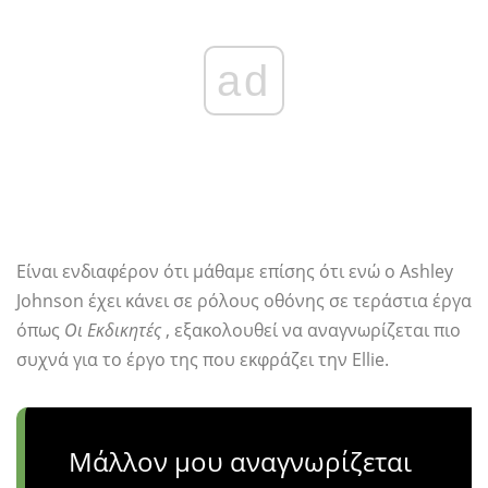
ad
Είναι ενδιαφέρον ότι μάθαμε επίσης ότι ενώ ο Ashley
Johnson έχει κάνει σε ρόλους οθόνης σε τεράστια έργα
όπως
Οι Εκδικητές
, εξακολουθεί να αναγνωρίζεται πιο
συχνά για το έργο της που εκφράζει την Ellie.
Μάλλον μου αναγνωρίζεται