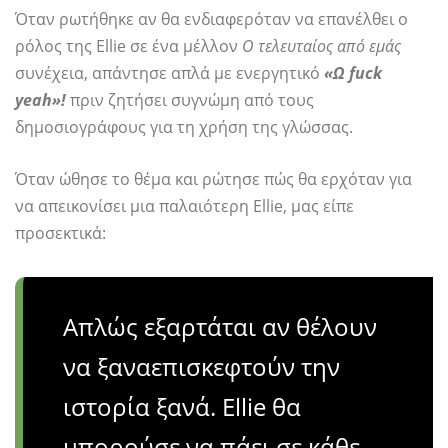
Όταν ρωτήθηκε αν θα ενδιαφερόταν να επανέλθει ο
ρόλος της Ellie σε ένα μέλλον
Ο τελευταίος από εμάς
συνέχεια, απάντησε απλά με ενεργητικό
«Ω fuck
yeah»!
πριν ζητήσει συγνώμη από τους
δημοσιογράφους για τη χρήση της γλώσσας.
Όταν ώθησε το θέμα και ρώτησε πώς θα ερχόταν για
να απεικονίσει μια παλαιότερη Ellie, μας είπε
προσεκτικά:
Απλώς εξαρτάται αν θέλουν
να ξαναεπισκεφτούν την
ιστορία ξανά. Ellie θα
μπορούσε να πάει σε κάθε