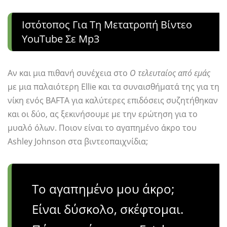
Ιστότοπος Για Τη Μετατροπή Βίντεο
YouTube Σε Mp3
Αν και μια πιθανή συνέχεια στο
Ο τελευταίος από εμάς
με μια παλαιότερη Ellie και τα συναισθήματά της για τη
νίκη ενός BAFTA για καλύτερες επιδόσεις συζητήθηκαν
και οι δύο, ας ξεκινήσουμε με την ερώτηση για το
μυαλό όλων. Ποιον είναι το αγαπημένο άκρο του
Ashley Johnson στα βιντεοπαιχνίδια;
Το αγαπημένο μου άκρο;
Είναι δύσκολο, σκέφτομαι.