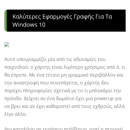
Καλύτερες Εφαρμογές Γραφής Για Τα
Windows 10
Αυτό υπογραμμίζει μία από τις αδυναμίες του
παιχνιδιού: ο χάρτης είναι λιγότερο χρήσιμος από ό, τι
θα έπρεπε. Με ένα τέτοιο μη γραμμικό περιβάλλον και
την αναστροφή που συνεπάγεται, ο χάρτης δεν
παρέχει πληροφορίες σχετικά με το τι μπλοκάρει την
πρόοδο. Δείχνει αν ένα δωμάτιο έχει μια powerup για
να βρει και αν έχει καθαριστεί από τους εχθρούς, αλλά
λίγο άλλο.
Δεν καταλήγει σε τεράστιο πρόβλημα, γιατί η περιοχή