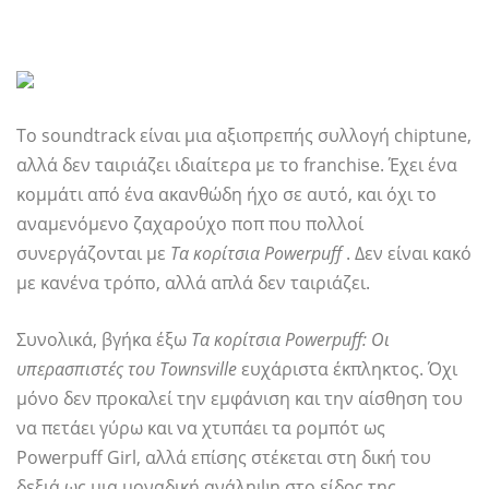
Το soundtrack είναι μια αξιοπρεπής συλλογή chiptune,
αλλά δεν ταιριάζει ιδιαίτερα με το franchise. Έχει ένα
κομμάτι από ένα ακανθώδη ήχο σε αυτό, και όχι το
αναμενόμενο ζαχαρούχο ποπ που πολλοί
συνεργάζονται με
Τα κορίτσια Powerpuff
. Δεν είναι κακό
με κανένα τρόπο, αλλά απλά δεν ταιριάζει.
Συνολικά, βγήκα έξω
Τα κορίτσια Powerpuff: Οι
υπερασπιστές του Townsville
ευχάριστα έκπληκτος. Όχι
μόνο δεν προκαλεί την εμφάνιση και την αίσθηση του
να πετάει γύρω και να χτυπάει τα ρομπότ ως
Powerpuff Girl, αλλά επίσης στέκεται στη δική του
δεξιά ως μια μοναδική ανάληψη στο είδος της