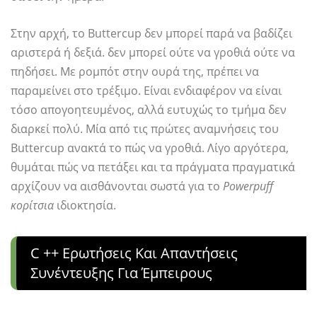
Στην αρχή, το Buttercup δεν μπορεί παρά να βαδίζει
αριστερά ή δεξιά. δεν μπορεί ούτε να γροθιά ούτε να
πηδήσει. Με ρομπότ στην ουρά της, πρέπει να
παραμείνει στο τρέξιμο. Είναι ενδιαφέρον να είναι
τόσο απογοητευμένος, αλλά ευτυχώς το τμήμα δεν
διαρκεί πολύ. Μία από τις πρώτες αναμνήσεις του
Buttercup ανακτά το πώς να γροθιά. Λίγο αργότερα,
θυμάται πώς να πετάξει και τα πράγματα πραγματικά
αρχίζουν να αισθάνονται σωστά για το
Powerpuff
κορίτσια
ιδιοκτησία.
C ++ Ερωτήσεις Και Απαντήσεις
Συνέντευξης Για Έμπειρους