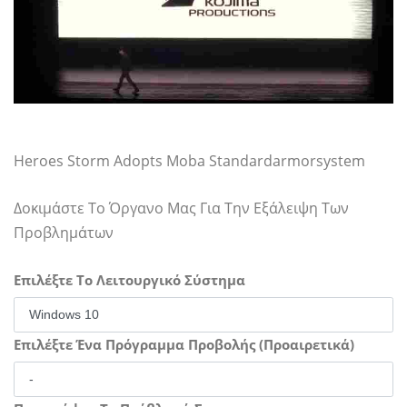
Heroes Storm Adopts Moba Standardarmorsystem
Δοκιμάστε Το Όργανο Μας Για Την Εξάλειψη Των
Προβλημάτων
Επιλέξτε Το Λειτουργικό Σύστημα
Επιλέξτε Ένα Πρόγραμμα Προβολής (Προαιρετικά)