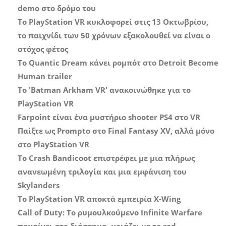
demo στο δρόμο του
Το PlayStation VR κυκλοφορεί στις 13 Οκτωβρίου,
το παιχνίδι των 50 χρόνων εξακολουθεί να είναι ο
στόχος φέτος
Το Quantic Dream κάνει ρομπότ στο Detroit Become
Human trailer
Το 'Batman Arkham VR' ανακοινώθηκε για το
PlayStation VR
Farpoint είναι ένα μυστήριο shooter PS4 στο VR
Παίξτε ως Prompto στο Final Fantasy XV, αλλά μόνο
στο PlayStation VR
Το Crash Bandicoot επιστρέφει με μια πλήρως
ανανεωμένη τριλογία και μια εμφάνιση του
Skylanders
Το PlayStation VR αποκτά εμπειρία X-Wing
Call of Duty: Το ρυμουλκούμενο Infinite Warfare
πηγαίνει στο διάστημα, μοιάζει με το rad