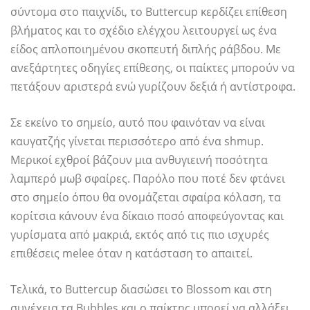
σύντομα στο παιχνίδι, το Buttercup κερδίζει επίθεση
βλήματος και το σχέδιο ελέγχου λειτουργεί ως ένα
είδος απλοποιημένου σκοπευτή διπλής ράβδου. Με
ανεξάρτητες οδηγίες επίθεσης, οι παίκτες μπορούν να
πετάξουν αριστερά ενώ γυρίζουν δεξιά ή αντίστροφα.
Σε εκείνο το σημείο, αυτό που φαινόταν να είναι
καυγατζής γίνεται περισσότερο από ένα shmup.
Μερικοί εχθροί βάζουν μια ανθυγιεινή ποσότητα
λαμπερό μωβ σφαίρες. Παρόλο που ποτέ δεν φτάνει
στο σημείο όπου θα ονομάζεται σφαίρα κόλαση, τα
κορίτσια κάνουν ένα δίκαιο ποσό αποφεύγοντας και
γυρίσματα από μακριά, εκτός από τις πιο ισχυρές
επιθέσεις melee όταν η κατάσταση το απαιτεί.
Τελικά, το Buttercup διασώσει το Blossom και στη
συνέχεια τα Bubbles και ο παίκτης μπορεί να αλλάξει