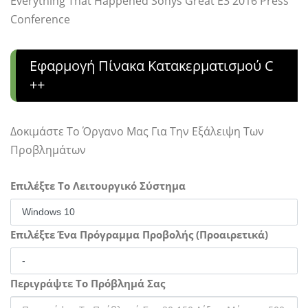
Everything That Happened Sonys Great E3 2016 Press
Conference
Εφαρμογή Πίνακα Κατακερματισμού C
++
Δοκιμάστε Το Όργανο Μας Για Την Εξάλειψη Των
Προβλημάτων
Επιλέξτε Το Λειτουργικό Σύστημα
Επιλέξτε Ένα Πρόγραμμα Προβολής (Προαιρετικά)
Περιγράψτε Το Πρόβλημά Σας