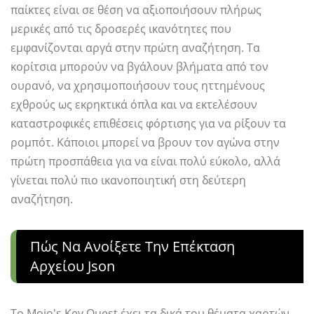
παίκτες είναι σε θέση να αξιοποιήσουν πλήρως
μερικές από τις δροσερές ικανότητες που
εμφανίζονται αργά στην πρώτη αναζήτηση. Τα
κορίτσια μπορούν να βγάλουν βλήματα από τον
ουρανό, να χρησιμοποιήσουν τους ηττημένους
εχθρούς ως εκρηκτικά όπλα και να εκτελέσουν
καταστροφικές επιθέσεις φόρτισης για να ρίξουν τα
ρομπότ. Κάποιοι μπορεί να βρουν τον αγώνα στην
πρώτη προσπάθεια για να είναι πολύ εύκολο, αλλά
γίνεται πολύ πιο ικανοποιητική στη δεύτερη
αναζήτηση.
Πώς Να Ανοίξετε Την Επέκταση
Αρχείου Json
Το Mojo's Key Quest έχει τα δικά του θέματα χαρτών,