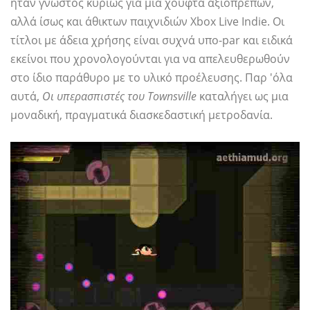
ήταν γνωστός κυρίως για μια χούφτα αξιοπρεπών,
αλλά ίσως και άθικτων παιχνιδιών Xbox Live Indie. Οι
τίτλοι με άδεια χρήσης είναι συχνά υπο-par και ειδικά
εκείνοι που χρονολογούνται για να απελευθερωθούν
στο ίδιο παράθυρο με το υλικό προέλευσης. Παρ 'όλα
αυτά,
Οι υπερασπιστές του Townsville
καταλήγει ως μια
μοναδική, πραγματικά διασκεδαστική μετροδανία.