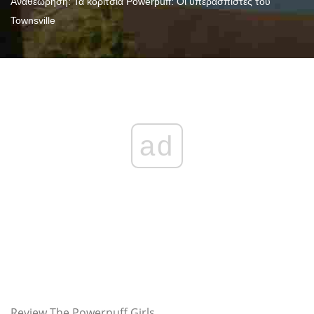
Αναθεώρηση: Τα κορίτσια Powerpuff: Οι υπερασπιστές του
Townsville
ad
Review The Powerpuff Girls