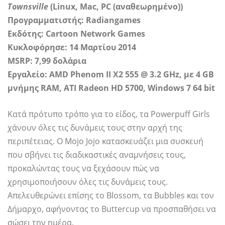
Townsville
(Linux, Mac, PC (αναθεωρημένο))
Προγραμματιστής: Radiangames
Εκδότης: Cartoon Network Games
Κυκλοφόρησε: 14 Μαρτίου 2014
MSRP: 7,99 δολάρια
Εργαλείο: AMD Phenom II X2 555 @ 3.2 GHz, με 4 GB
μνήμης RAM, ATI Radeon HD 5700, Windows 7 64 bit
Κατά πρότυπο τρόπο για το είδος, τα Powerpuff Girls
χάνουν όλες τις δυνάμεις τους στην αρχή της
περιπέτειας. Ο Mojo Jojo κατασκευάζει μια συσκευή
που σβήνει τις διαδικαστικές αναμνήσεις τους,
προκαλώντας τους να ξεχάσουν πώς να
χρησιμοποιήσουν όλες τις δυνάμεις τους.
Απελευθερώνει επίσης το Blossom, τα Bubbles και τον
Δήμαρχο, αφήνοντας το Buttercup να προσπαθήσει να
σώσει την ημέρα.