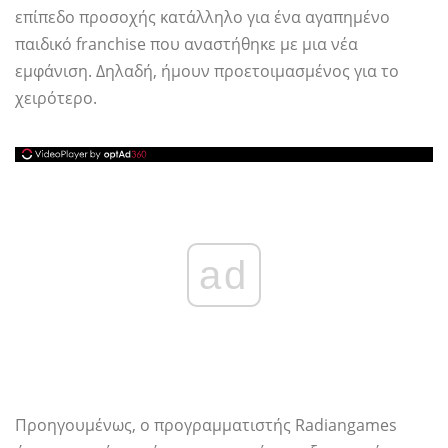
επίπεδο προσοχής κατάλληλο για ένα αγαπημένο
παιδικό franchise που αναστήθηκε με μια νέα
εμφάνιση. Δηλαδή, ήμουν προετοιμασμένος για το
χειρότερο.
ad
Προηγουμένως, ο προγραμματιστής Radiangames