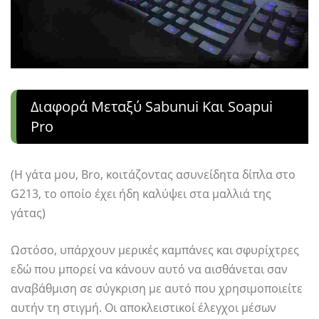
Διαφορά Μεταξύ Sabunui Και Soapui
Pro
(Η γάτα μου, Bro, κοιτάζοντας ασυνείδητα δίπλα στο
G213, το οποίο έχει ήδη καλύψει στα μαλλιά της
γάτας)
Ωστόσο, υπάρχουν μερικές καμπάνες και σφυρίχτρες
εδώ που μπορεί να κάνουν αυτό να αισθάνεται σαν
αναβάθμιση σε σύγκριση με αυτό που χρησιμοποιείτε
αυτήν τη στιγμή. Οι αποκλειστικοί έλεγχοι μέσων