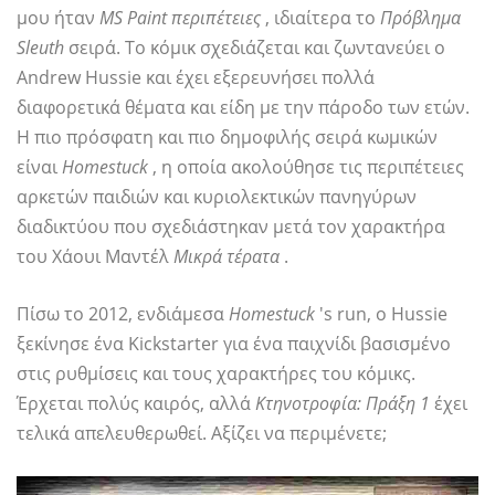
μου ήταν
MS Paint περιπέτειες
, ιδιαίτερα το
Πρόβλημα
Sleuth
σειρά. Το κόμικ σχεδιάζεται και ζωντανεύει ο
Andrew Hussie και έχει εξερευνήσει πολλά
διαφορετικά θέματα και είδη με την πάροδο των ετών.
Η πιο πρόσφατη και πιο δημοφιλής σειρά κωμικών
είναι
Homestuck
, η οποία ακολούθησε τις περιπέτειες
αρκετών παιδιών και κυριολεκτικών πανηγύρων
διαδικτύου που σχεδιάστηκαν μετά τον χαρακτήρα
του Χάουι Μαντέλ
Μικρά τέρατα
.
Πίσω το 2012, ενδιάμεσα
Homestuck
's run, ο Hussie
ξεκίνησε ένα Kickstarter για ένα παιχνίδι βασισμένο
στις ρυθμίσεις και τους χαρακτήρες του κόμικς.
Έρχεται πολύς καιρός, αλλά
Κτηνοτροφία: Πράξη 1
έχει
τελικά απελευθερωθεί. Αξίζει να περιμένετε;