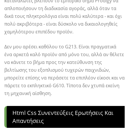
καταναλωτές βλέπουν το εμπορικό σήμα Prodigy να
απλοποιήσουν τη διαδικασία αγοράς, αλλά όταν τα
δικά τους πληκτρολόγια είναι πολύ καλύτερα - και όχι
πολύ ακριβότερα - είναι δύσκολο να δικαιολογηθείς
χαμηλότερου επιπέδου προϊόν.
Δεν μου αρέσει καθόλου το G213. Είναι πραγματικά
ένα αρκετά καλό προϊόν από μόνο του, αλλά αν θέλετε
να κάνετε το βήμα προς την κατεύθυνση της
βελτίωσης του εξοπλισμού τυχερών παιχνιδιών,
μπορείτε επίσης να περάσετε τα επιπλέον είκοσι και να
πάρετε το εκπληκτικό G610. Τίποτα δεν χτυπά εκείνη
τη μηχανική αίσθηση.
Html Css Συνεντεύξεις Ερωτήσεις Και
Απαντήσεις