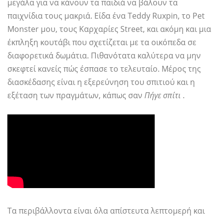
μεγάλα για να κάνουν τα παιδιά να βάλουν τα
παιχνίδια τους μακριά. Είδα ένα Teddy Ruxpin, το Pet
Monster μου, τους Καρχαρίες Street, και ακόμη και μια
έκπληξη κουτάβι που σχετίζεται με τα οικόπεδα σε
διαφορετικά δωμάτια. Πιθανότατα καλύτερα να μην
σκεφτεί κανείς πώς έσπασε το τελευταίο. Μέρος της
διασκέδασης είναι η εξερεύνηση του σπιτιού και η
εξέταση των πραγμάτων, κάπως σαν
Πήγε σπίτι
.
Τα περιβάλλοντα είναι όλα απίστευτα λεπτομερή και