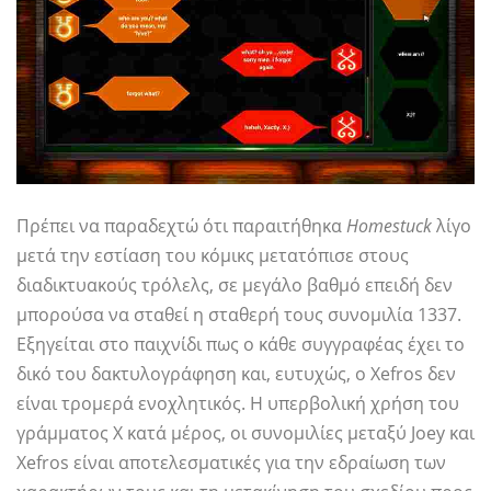
Πρέπει να παραδεχτώ ότι παραιτήθηκα
Homestuck
λίγο
μετά την εστίαση του κόμικς μετατόπισε στους
διαδικτυακούς τρόλελς, σε μεγάλο βαθμό επειδή δεν
μπορούσα να σταθεί η σταθερή τους συνομιλία 1337.
Εξηγείται στο παιχνίδι πως ο κάθε συγγραφέας έχει το
δικό του δακτυλογράφηση και, ευτυχώς, ο Xefros δεν
είναι τρομερά ενοχλητικός. Η υπερβολική χρήση του
γράμματος Χ κατά μέρος, οι συνομιλίες μεταξύ Joey και
Xefros είναι αποτελεσματικές για την εδραίωση των