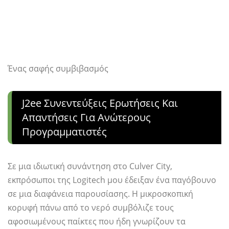
Ένας σαφής συμβιβασμός
J2ee Συνεντεύξεις Ερωτήσεις Και
Απαντήσεις Για Ανώτερους
Προγραμματιστές
Σε μια ιδιωτική συνάντηση στο Culver City,
εκπρόσωποι της Logitech μου έδειξαν ένα παγόβουνο
σε μια διαφάνεια παρουσίασης. Η μικροσκοπική
κορυφή πάνω από το νερό συμβόλιζε τους
αφοσιωμένους παίκτες που ήδη γνωρίζουν τα