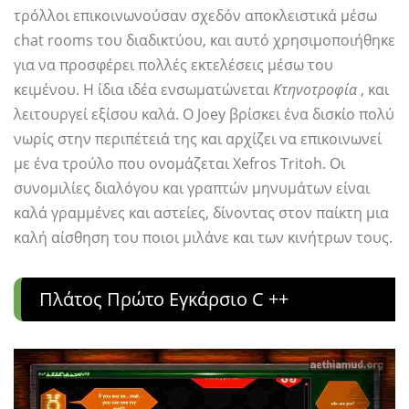
τρόλλοι επικοινωνούσαν σχεδόν αποκλειστικά μέσω
chat rooms του διαδικτύου, και αυτό χρησιμοποιήθηκε
για να προσφέρει πολλές εκτελέσεις μέσω του
κειμένου. Η ίδια ιδέα ενσωματώνεται
Κτηνοτροφία
, και
λειτουργεί εξίσου καλά. Ο Joey βρίσκει ένα δισκίο πολύ
νωρίς στην περιπέτειά της και αρχίζει να επικοινωνεί
με ένα τρούλο που ονομάζεται Xefros Tritoh. Οι
συνομιλίες διαλόγου και γραπτών μηνυμάτων είναι
καλά γραμμένες και αστείες, δίνοντας στον παίκτη μια
καλή αίσθηση του ποιοι μιλάνε και των κινήτρων τους.
Πλάτος Πρώτο Εγκάρσιο C ++