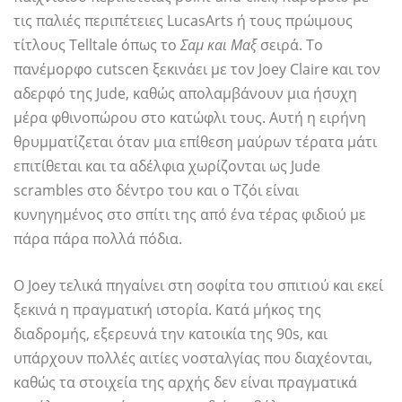
τις παλιές περιπέτειες LucasArts ή τους πρώιμους
τίτλους Telltale όπως το
Σαμ και Μαξ
σειρά. Το
πανέμορφο cutscen ξεκινάει με τον Joey Claire και τον
αδερφό της Jude, καθώς απολαμβάνουν μια ήσυχη
μέρα φθινοπώρου στο κατώφλι τους. Αυτή η ειρήνη
θρυμματίζεται όταν μια επίθεση μαύρων τέρατα μάτι
επιτίθεται και τα αδέλφια χωρίζονται ως Jude
scrambles στο δέντρο του και ο Τζόι είναι
κυνηγημένος στο σπίτι της από ένα τέρας φιδιού με
πάρα πάρα πολλά πόδια.
Ο Joey τελικά πηγαίνει στη σοφίτα του σπιτιού και εκεί
ξεκινά η πραγματική ιστορία. Κατά μήκος της
διαδρομής, εξερευνά την κατοικία της 90s, και
υπάρχουν πολλές αιτίες νοσταλγίας που διαχέονται,
καθώς τα στοιχεία της αρχής δεν είναι πραγματικά