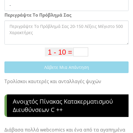
Περιγράψτε Το Πρόβλημά Σας
Λάβετε Μια Απάντηση
Τρολίσκοι καυτερές και ανταλλαγές ψυχών
Ανοιχτός Πίνακας Κατακερματισμού
Διευθύνσεων C ++
Διάβασα πολλά webcomics και ένα από τα αγαπημένα