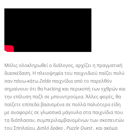
Μόλις ολοκληρωθεί ο διάλογος, αρχίζει η πραγματική
διασκέδαση. Η πλειοψηφία του παιχνιδιού παίζει πολύ
σαν πάνω-κάτω
Zelda
παιχνίδια από το παρελθόν
σημαίνουν ότι θα hacking και περικοπή των εχθρών και
την επίλυση παζλ σε μπουντρούμια. Άλλες φορές, θα
παίζετε επίπεδα βασισμένα σε πολλά παλιότερα είδη
με αναφορές σε γλωσσικά μάγουλα στα παιχνίδια που
τα διάπλασαν, συμπεριλαμβανομένων των σκοπευτών
του Σπηλαίου,
Διπλό δράκο
,
Puzzle Quest
, και ακόμα