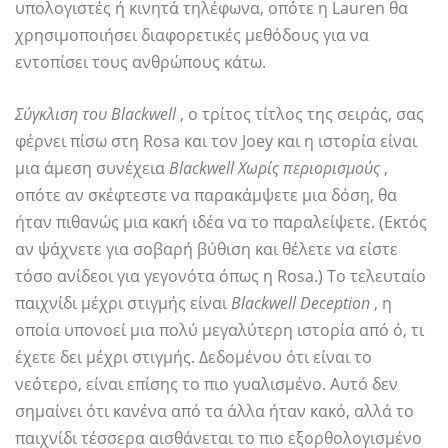
υπολογιστές ή κινητά τηλέφωνα, οπότε η Lauren θα
χρησιμοποιήσει διαφορετικές μεθόδους για να
εντοπίσει τους ανθρώπους κάτω.
Σύγκλιση του Blackwell
, ο τρίτος τίτλος της σειράς, σας
φέρνει πίσω στη Rosa και τον Joey και η ιστορία είναι
μια άμεση συνέχεια
Blackwell Χωρίς περιορισμούς
,
οπότε αν σκέφτεστε να παρακάμψετε μια δόση, θα
ήταν πιθανώς μια κακή ιδέα να το παραλείψετε. (Εκτός
αν ψάχνετε για σοβαρή βύθιση και θέλετε να είστε
τόσο ανίδεοι για γεγονότα όπως η Rosa.) Το τελευταίο
παιχνίδι μέχρι στιγμής είναι
Blackwell Deception
, η
οποία υπονοεί μια πολύ μεγαλύτερη ιστορία από ό, τι
έχετε δει μέχρι στιγμής. Δεδομένου ότι είναι το
νεότερο, είναι επίσης το πιο γυαλισμένο. Αυτό δεν
σημαίνει ότι κανένα από τα άλλα ήταν κακό, αλλά το
παιχνίδι τέσσερα αισθάνεται το πιο εξορθολογισμένο