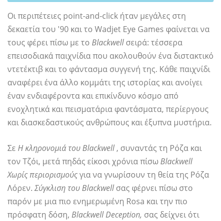
Οι περιπέτειες point-and-click ήταν μεγάλες στη
δεκαετία του '90 και το Wadjet Eye Games φαίνεται να
τους φέρει πίσω με το
Blackwell
σειρά: τέσσερα
επεισοδιακά παιχνίδια που ακολουθούν ένα διστακτικό
ντετέκτιβ και το φάντασμα συγγενή της. Κάθε παιχνίδι
αναφέρει ένα άλλο κομμάτι της ιστορίας και ανοίγει
έναν ενδιαφέροντα και επικίνδυνο κόσμο από
ενοχλητικά και πεισματάρια φαντάσματα, περίεργους
και διασκεδαστικούς ανθρώπους και έξυπνα μυστήρια.
Σε
Η κληρονομιά του Blackwell
, συναντάς τη Ρόζα και
τον Τζόι, μετά πηδάς είκοσι χρόνια πίσω
Blackwell
Χωρίς περιορισμούς
για να γνωρίσουν τη θεία της Ρόζα
Λόρεν.
Σύγκλιση του Blackwell
σας φέρνει πίσω στο
παρόν με μια πιο ενημερωμένη Rosa και την πιο
πρόσφατη δόση,
Blackwell Deception,
σας δείχνει ότι