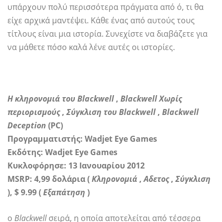
υπάρχουν πολύ περισσότερα πράγματα από ό, τι θα
είχε αρχικά μαντέψει. Κάθε ένας από αυτούς τους
τίτλους είναι μια ιστορία. Συνεχίστε να διαβάζετε για
να μάθετε πόσο καλά λένε αυτές οι ιστορίες.
Η κληρονομιά του Blackwell
,
Blackwell Χωρίς
περιορισμούς
,
Σύγκλιση του Blackwell
,
Blackwell
Deception
(PC)
Προγραμματιστής: Wadjet Eye Games
Εκδότης: Wadjet Eye Games
Κυκλοφόρησε: 13 Ιανουαρίου 2012
MSRP: 4,99 δολάρια (
Κληρονομιά
,
Αδετος
,
Σύγκλιση
), $ 9.99 (
Εξαπάτηση
)
ο
Blackwell
σειρά, η οποία αποτελείται από τέσσερα