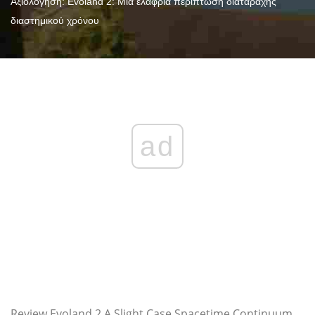
Αξιολόγηση: Evoland 2: Μια ελαφριά περίπτωση διαταραχής
διαστημικού χρόνου
ad
Review Evoland 2 A Slight Case Spacetime Continuum