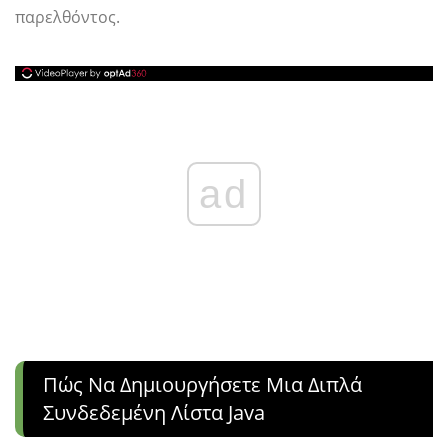
παρελθόντος.
ad
Πώς Να Δημιουργήσετε Μια Διπλά
Συνδεδεμένη Λίστα Java