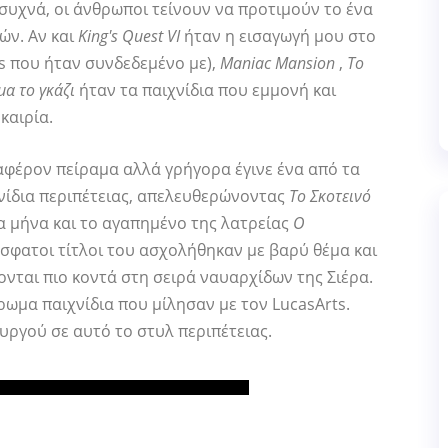
, συχνά, οι άνθρωποι τείνουν να προτιμούν το ένα
ών. Αν και
King's Quest VI
ήταν η εισαγωγή μου στο
s που ήταν συνδεδεμένο με),
Maniac Mansion
,
Το
μα το γκάζι
ήταν τα παιχνίδια που εμμονή και
καιρία.
ιαφέρον πείραμα αλλά γρήγορα έγινε ένα από τα
νίδια περιπέτειας, απελευθερώνοντας
Το Σκοτεινό
α μήνα και το αγαπημένο της λατρείας
Ο
όσφατοι τίτλοι του ασχολήθηκαν με βαρύ θέμα και
νται πιο κοντά στη σειρά ναυαρχίδων της Σιέρα.
ρωμα παιχνίδια που μίλησαν με τον LucasArts.
υργού σε αυτό το στυλ περιπέτειας.