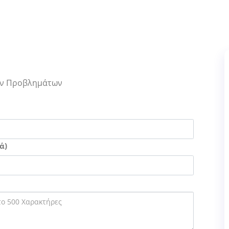
Των Προβλημάτων
ά)