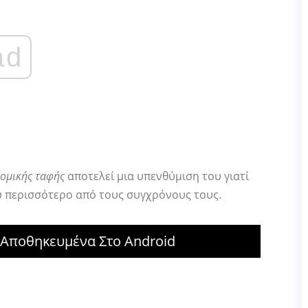
ad
νομικής ταφής
αποτελεί μια υπενθύμιση του γιατί
ύ περισσότερο από τους συγχρόνους τους.
ι Αποθηκευμένα Στο Android