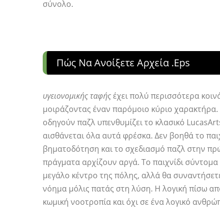
σύνολο.
Πώς Να Ανοίξετε Αρχεία .eps
υγειονομικής ταφής
έχει πολύ περισσότερα κοιν
μοιράζοντας έναν παρόμοιο κύριο χαρακτήρα. 
οδηγούν παζλ υπενθυμίζει το κλασικό LucasArt
αισθάνεται όλα αυτά φρέσκα. Δεν βοηθά το παι
βηματοδότηση και το σχεδιασμό παζλ στην πρώ
πράγματα αρχίζουν αργά. Το παιχνίδι σύντομα 
μεγάλο κέντρο της πόλης, αλλά θα συναντήσετ
νόημα μόλις πατάς στη λύση. Η λογική πίσω απ
κωμική νοοτροπία και όχι σε ένα λογικό ανθρώπ