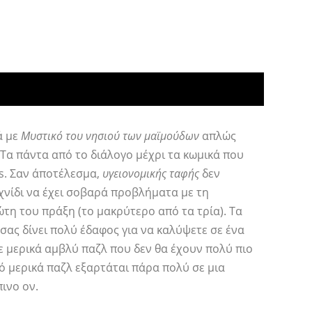
ά με
Μυστικό του νησιού των μαϊμούδων
απλώς
Τα πάντα από το διάλογο μέχρι τα κωμικά που
s. Σαν άποτέλεσμα,
υγειονομικής ταφής
δεν
χνίδι να έχει σοβαρά προβλήματα με τη
τη του πράξη (το μακρύτερο από τα τρία). Τα
σας δίνει πολύ έδαφος για να καλύψετε σε ένα
ε μερικά αμβλύ παζλ που δεν θα έχουν πολύ πιο
ό μερικά παζλ εξαρτάται πάρα πολύ σε μια
ινο ον.