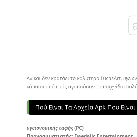
Αν και δεν κρατάει το καλύτερο LucasArt,
υγειο
κάποιοι από εμάς αγαπούσαν τα παιχνίδια πολ
Πού Είναι Τα Αρχεία Apk Που Είνα
υγειονομικής ταφής
(PC)
Προγραμματιστής: Daedalic Entertainment