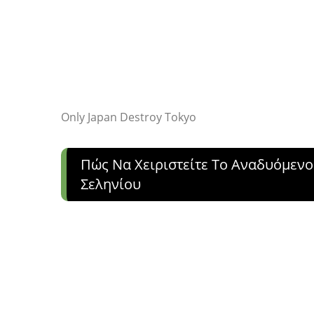
Only Japan Destroy Tokyo
Πώς Να Χειριστείτε Το Αναδυόμε
Σεληνίου