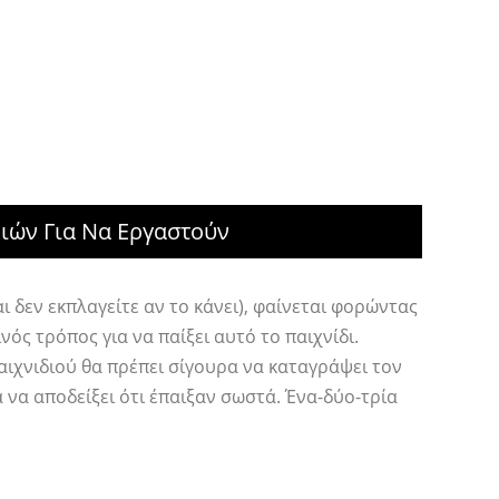
διών Για Να Εργαστούν
αι δεν εκπλαγείτε αν το κάνει), φαίνεται φορώντας
νός τρόπος για να παίξει αυτό το παιχνίδι.
ιχνιδιού θα πρέπει σίγουρα να καταγράψει τον
 να αποδείξει ότι έπαιξαν σωστά. Ένα-δύο-τρία