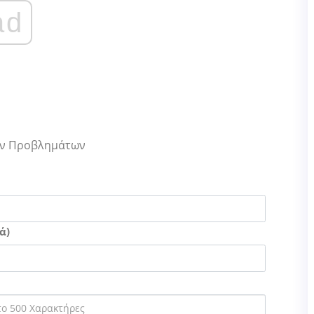
ad
Των Προβλημάτων
ά)