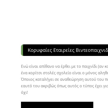
Κορυφαίες Εταιρείες Βιντεοπαιχνι
Ενώ είναι απίθανο να έρθει με το παιχνίδι (αν κ
ένα κορίτσι στολές σχολείο είναι ο μόνος αληθι
Όποιος καταλήγει σε αναθεώρηση αυτού του πα
εαυτό του ακριβώς όπως αυτός ο τύπος έχει για
όχι!