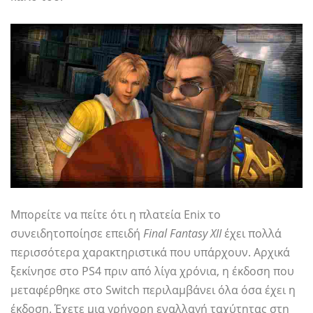
Μπορείτε να πείτε ότι η πλατεία Enix το
συνειδητοποίησε επειδή
Final Fantasy XII
έχει πολλά
περισσότερα χαρακτηριστικά που υπάρχουν. Αρχικά
ξεκίνησε στο PS4 πριν από λίγα χρόνια, η έκδοση που
μεταφέρθηκε στο Switch περιλαμβάνει όλα όσα έχει η
έκδοση. Έχετε μια γρήγορη εναλλαγή ταχύτητας στη