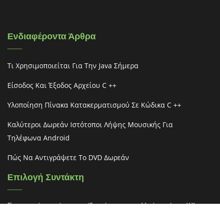
Ενδιαφέροντα Άρθρα
Τι Χρησιμοποιείται Για Την Java Σήμερα
Είσοδος Και Έξοδος Αρχείου C ++
Υλοποίηση Πίνακα Κατακερματισμού Σε Κώδικα C ++
Καλύτεροι Δωρεάν Ιστότοποι Λήψης Μουσικής Για
Τηλέφωνα Android
Πώς Να Αντιγράψετε Το DVD Δωρεάν
Επιλογή Συντάκτη
Ετοιμαστείτε για ένα παιχνίδι τρόμου για πολλούς παίκτες Killer
Klowns από το Outer Space