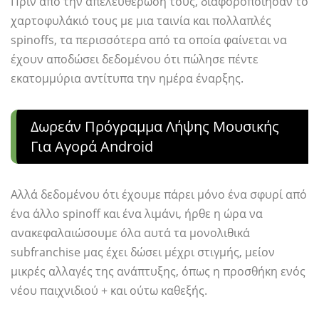
Πριν από την απελευθέρωσή τους, διαφοροποίησαν το
χαρτοφυλάκιό τους με μια ταινία και πολλαπλές
spinoffs, τα περισσότερα από τα οποία φαίνεται να
έχουν αποδώσει δεδομένου ότι πώλησε πέντε
εκατομμύρια αντίτυπα την ημέρα έναρξης.
Δωρεάν Πρόγραμμα Λήψης Μουσικής
Για Αγορά Android
Αλλά δεδομένου ότι έχουμε πάρει μόνο ένα σφυρί από
ένα άλλο spinoff και ένα λιμάνι, ήρθε η ώρα να
ανακεφαλαιώσουμε όλα αυτά τα μονολιθικά
subfranchise μας έχει δώσει μέχρι στιγμής, μείον
μικρές αλλαγές της ανάπτυξης, όπως η προσθήκη ενός
νέου παιχνιδιού + και ούτω καθεξής.