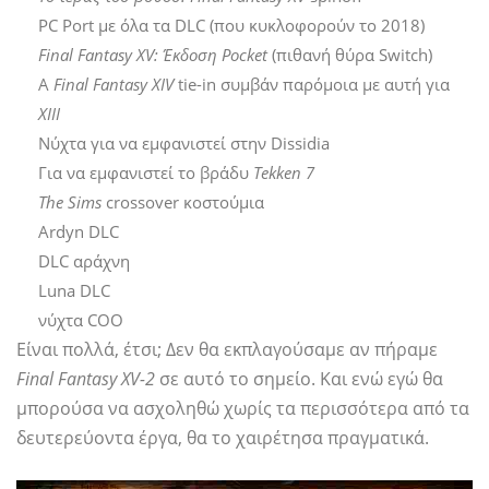
PC Port με όλα τα DLC (που κυκλοφορούν το 2018)
Final Fantasy XV: Έκδοση Pocket
(πιθανή θύρα Switch)
Α
Final Fantasy XIV
tie-in συμβάν παρόμοια με αυτή για
XIII
Νύχτα για να εμφανιστεί στην Dissidia
Για να εμφανιστεί το βράδυ
Tekken 7
The Sims
crossover κοστούμια
Ardyn DLC
DLC αράχνη
Luna DLC
νύχτα COO
Είναι πολλά, έτσι; Δεν θα εκπλαγούσαμε αν πήραμε
Final Fantasy XV-2
σε αυτό το σημείο. Και ενώ εγώ θα
μπορούσα να ασχοληθώ χωρίς τα περισσότερα από τα
δευτερεύοντα έργα, θα το χαιρέτησα πραγματικά.