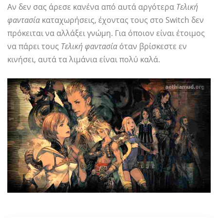
Αν δεν σας άρεσε κανένα από αυτά αργότερα
Τελική
φαντασία
καταχωρήσεις, έχοντας τους στο Switch δεν
πρόκειται να αλλάξει γνώμη. Για όποιον είναι έτοιμος
να πάρει τους
Τελική φαντασία
όταν βρίσκεστε εν
κινήσει, αυτά τα λιμάνια είναι πολύ καλά.