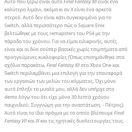
Αυτό που ξέρω είναι αυτό
Final Fantasy XII
είναι ένα
καλύτερο λιμάνι, ακόμα κι αν
Χ
είναι ένα αρκετά
στερεό. Αυτό δεν είναι κάτι συγκεκριμένο για το
Switch, αλλά περισσότερο πώς ο Square Enix
βελτιώθηκε με τους remapsters του PS4 με την
πάροδο του χρόνου. Για να είμαι ειλικρινής, αυτές
είναι και οι δύο σούπερ βασικές χωρίς τσιμπήματα από
προηγούμενες κυκλοφορίες (Όπως επισημάνθηκε στα
σχόλια παρακάτω,
Final Fantasy XII
στο Xbox One και
Switch περιλαμβάνει μια επιλογή για την επαναφορά
των εργασιών των μελών του κόμματος. Όχι μόνο
αυτό έπληξε το μυαλό μου, αλλά δεν υπήρχε στο
demo λόγω του ότι είχε μόνο 30 λεπτά χρόνου
παιχνιδιού. Συγγνώμη για την αναστάτωση. - Πέτρος).
Αυτό είναι το ίδιο πράγμα με το οποίο βλέπουμε
Final
Fantasy VII
και
IX
και τις ηχητικές δυσλειτουργίες τους.