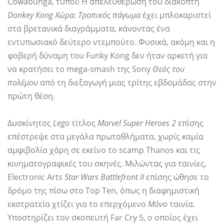
Cowabunga, τύποι! Η απελευθέρωση του διακόπτη
Donkey Kong Χώρα: Τροπικός πάγωμα
έχει μπλοκαριστεί
στα βρετανικά διαγράμματα, κάνοντας ένα
εντυπωσιακό δεύτερο ντεμπούτο. Φυσικά, ακόμη και η
φοβερή δύναμη του Funky Kong δεν ήταν αρκετή για
να κρατήσει το mega-smash της Sony
Θεός του
πολέμου
από τη διεξαγωγή μιας τρίτης εβδομάδας στην
πρώτη θέση.
Δυσκίνητος
Lego
τίτλος
Marvel Super Heroes 2
επίσης
επέστρεψε στα μεγάλα πρωταθλήματα, χωρίς καμία
αμφιβολία χάρη σε εκείνο το scamp Thanos και τις
κινηματογραφικές του σκηνές. Μιλώντας για ταινίες,
Electronic Arts
Star Wars Battlefront II
επίσης ώθησε το
δρόμο της πίσω στο Top Ten, όπως η διαφημιστική
εκστρατεία χτίζει για το επερχόμενο
Μόνο
ταινία.
Υποστηρίζει τον σκοπευτή Far Cry 5, ο οποίος έχει