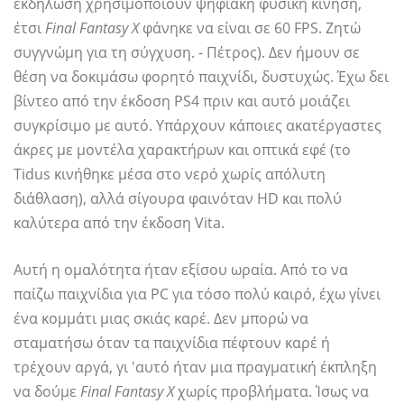
εκδήλωση χρησιμοποιούν ψηφιακή φυσική κίνηση,
έτσι
Final Fantasy X
φάνηκε να είναι σε 60 FPS. Ζητώ
συγγνώμη για τη σύγχυση. - Πέτρος). Δεν ήμουν σε
θέση να δοκιμάσω φορητό παιχνίδι, δυστυχώς. Έχω δει
βίντεο από την έκδοση PS4 πριν και αυτό μοιάζει
συγκρίσιμο με αυτό. Υπάρχουν κάποιες ακατέργαστες
άκρες με μοντέλα χαρακτήρων και οπτικά εφέ (το
Tidus κινήθηκε μέσα στο νερό χωρίς απόλυτη
διάθλαση), αλλά σίγουρα φαινόταν HD και πολύ
καλύτερα από την έκδοση Vita.
Αυτή η ομαλότητα ήταν εξίσου ωραία. Από το να
παίζω παιχνίδια για PC για τόσο πολύ καιρό, έχω γίνει
ένα κομμάτι μιας σκιάς καρέ. Δεν μπορώ να
σταματήσω όταν τα παιχνίδια πέφτουν καρέ ή
τρέχουν αργά, γι 'αυτό ήταν μια πραγματική έκπληξη
να δούμε
Final Fantasy X
χωρίς προβλήματα. Ίσως να