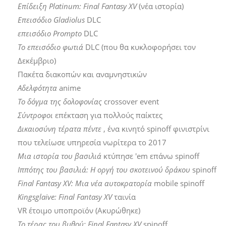
Επίδειξη Platinum: Final Fantasy XV
(νέα ιστορία)
Επεισόδιο Gladiolus
DLC
επεισόδιο Prompto
DLC
Το επεισόδιο φωτιά
DLC (που θα κυκλοφορήσει τον
Δεκέμβριο)
Πακέτα διακοπών και αναμνηστικών
Αδελφότητα
anime
Το δόγμα της δολοφονίας
crossover event
Σύντροφοι
επέκταση για πολλούς παίκτες
Δικαιοσύνη τέρατα πέντε
, ένα κινητό spinoff φινιστρίνι
που τελείωσε υπηρεσία νωρίτερα το 2017
Μια ιστορία του βασιλιά
κτύπησε 'em επάνω spinoff
Ιππότης του βασιλιά: Η οργή του σκοτεινού δράκου
spinoff
Final Fantasy XV: Μια νέα αυτοκρατορία
mobile spinoff
Kingsglaive: Final Fantasy XV
ταινία
VR έτοιμο υποπροϊόν (Ακυρώθηκε)
Το τέρας του βυθού: Final Fantasy XV
spinoff