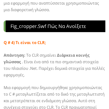
μια εφαρμογή που αναπτύσσεται χρησιμοποιώντας
μια διαφορετική γλώσσα.
Fig_cropper.swf Πώς Να Ανοίξετε
Q # 4) Τι είναι το CLR;
Απάντηση:
Το CLR σημαίνει
Διάρκεια κοινής
γλώσσας
. Είναι ένα από τα πιο σημαντικά στοιχεία
του πλαισίου .Net. Παρέχει δομικά στοιχεία για πολλές
εφαρμογές.
Μια εφαρμογή που δημιουργήθηκε χρησιμοποιώντας
το C # μεταγλωττίζεται από το δικό της μεταγλωττιστή
και μετατρέπεται σε ενδιάμεση γλώσσα. Αυτό στη
συνέχεια στοχεύει στο CLR. Το CLR πραγματοποιεί