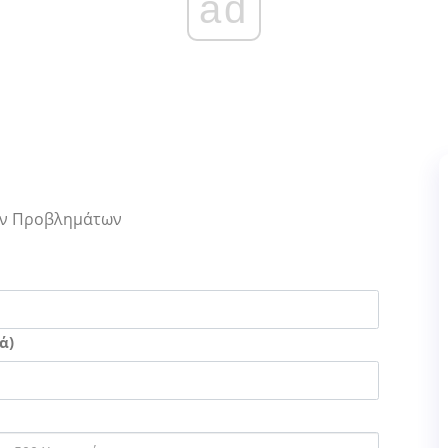
ad
Των Προβλημάτων
ά)