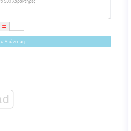
ια Απάντηση
ad