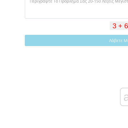
Λάβετε Μ