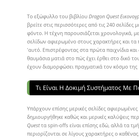
Το εξώφυλλο του βιβλίου
Dragon Quest Εικονογ
βρείτε στις περισσότερες από τις 240 σελίδες
φόντο. Η τέχνη παρουσιάζεται χρονολογικά, με 
σελίδων αφιερωμένο στους χαρακτήρες και τα
'αυτό. Επιστρέφοντας στα πρώτα παιχνίδια και
θαυμάσια ματιά στο πώς έχει έρθει στο δικό το
έχουν διαμορφώσει πραγματικά τον κόσμο της
Τι Είναι Η Δοκιμή Συστήματος Με 
Υπάρχουν επίσης μερικές σελίδες αφιερωμένες
δημιουργήθηκε καθώς και μερικές καλύψεις πε
Quest
τα spin-offs είναι επίσης εδώ, αλλά τα τ
περιορίζονται σε λίγους χαρακτήρες ο καθένας