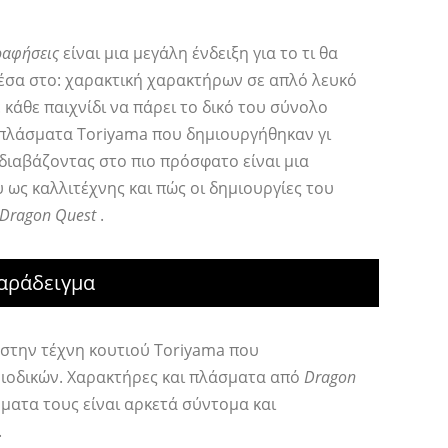
ραφήσεις
είναι μια μεγάλη ένδειξη για το τι θα
 μέσα στο: χαρακτική χαρακτήρων σε απλό λευκό
κάθε παιχνίδι να πάρει το δικό του σύνολο
 πλάσματα Toriyama που δημιουργήθηκαν γι
 διαβάζοντας στο πιο πρόσφατο είναι μια
υ ως καλλιτέχνης και πώς οι δημιουργίες του
Dragon Quest
.
Παράδειγμα
 στην τέχνη κουτιού Toriyama που
ριοδικών. Χαρακτήρες και πλάσματα από
Dragon
μήματα τους είναι αρκετά σύντομα και
.