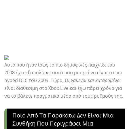
Αυτό που ήταν ίσως το πιο δημοφιλές παιχνίδι του
2008 έχει εξαπολύσει αυτό που μπορεί να είναι το πιο
hyped DLC του 2009. Τώρα,
Οι χαμένοι και καταραμένοι
είναι διαθέσιμη στο Xbox Live και έχω πάρει χρόνο για
να το βάλετε πραγματικά μέσα από τους ρυθμούς της.
Ποιο Από Τα Παρακάτω Δεν Είναι Μια
Συνθήκη Που Περιγράφει Μια