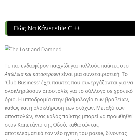
Πώς Να Κάνετεfile C ++
Το πιο ενδιαφέρον παιχνίδι για πολλούς παίκτες στο
Απώλεια και καταστροφή
είναι μια συνεταιριστική. Το
'Club Business' έχει παίκτες που συνεργάζονται για να
ολοκληρώσουν αποστολές για το σύλλογο σε χρονικό
όριο. Η ιπποδρομία στην βαθμολογία των βραβείων,
καθώς και η ολοκλήρωση των στόχων. Μεταξύ των
αποστολών, ένας καλός παίκτης μπορεί να προωθηθεί
στον Καπετάνιο της Οδού, καθιστώντας
αποτελεσματικά τον νέο ηγέτη του posse, δίνοντας