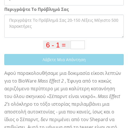
Περιγράψτε Το Πρόβλημά Σας
Λάβετε Μια Απάντηση
Αφού παρακολουθήσαμε μια δοκιμασία είκοσι λεπτών
για το BioWare
Mass Effect 2
, Έφυγα από το κακώς
αεριζόμενο περίπτερο με μια καλύτερη κατανόηση
του όλου σκηνικού «Σέπαρντ είναι νεκρό».
Mass Effect
2's
ολόκληρο το τόξο ιστορίας περιλαμβάνει μια
αποστολή αυτοκτονίας - μια που κανείς, ίσως και ο
ίδιος ο Σέπαρντ, δεν περιμένει από τον Shepard να
επιβιώσει. Αυτό το μήνυμα από το teaser είναι αυτό