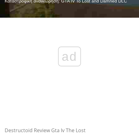
Καταστροφική αναθεώρηση: GTA IV Το Lost and Damned DLC
ad
Destructoid Review Gta Iv The Lost