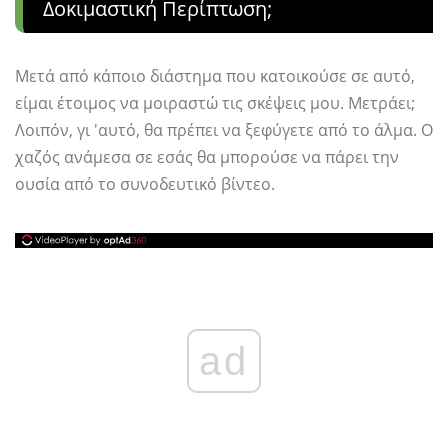
Δοκιμαστική Περίπτωση;
Μετά από κάποιο διάστημα που κατοικούσε σε αυτό,
είμαι έτοιμος να μοιραστώ τις σκέψεις μου. Μετράει;
Λοιπόν, γι 'αυτό, θα πρέπει να ξεφύγετε από το άλμα. Ο
χαζός ανάμεσα σε εσάς θα μπορούσε να πάρει την
ουσία από το συνοδευτικό βίντεο.
ad