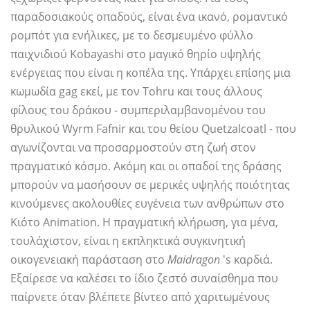
παραδοσιακούς οπαδούς, είναι ένα ικανό, ρομαντικό
ρομπότ για ενήλικες, με το δεσμευμένο φύλλο
παιχνιδιού Kobayashi στο μαγικό θηρίο υψηλής
ενέργειας που είναι η κοπέλα της. Υπάρχει επίσης μια
κωμωδία gag εκεί, με τον Tohru και τους άλλους
φίλους του δράκου - συμπεριλαμβανομένου του
θρυλικού Wyrm Fafnir και του θείου Quetzalcoatl - που
αγωνίζονται να προσαρμοστούν στη ζωή στον
πραγματικό κόσμο. Ακόμη και οι οπαδοί της δράσης
μπορούν να μασήσουν σε μερικές υψηλής ποιότητας
κινούμενες ακολουθίες ευγένεια των ανθρώπων στο
Κιότο Animation. Η πραγματική κλήρωση, για μένα,
τουλάχιστον, είναι η εκπληκτικά συγκινητική
οικογενειακή παράσταση στο
Maidragon
's καρδιά.
Εξαίρεσε να καλέσει το ίδιο ζεστό συναίσθημα που
παίρνετε όταν βλέπετε βίντεο από χαριτωμένους