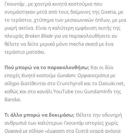
Γκουντάμ
, με χοντρά κινητά κοστούμια που
ονομάστηκαν μετά από τους δαίμονες της Goetia, με
το τεράστιο, χτύπημα των μεσαιωνικών όπλων, με μια
μικρή ακτίνα. Είναι η καλύτερη εμφάνιση αυτής της
πλευράς
Broken Blade
για να παρακολουθήσετε αν
θέλετε να δείτε μερικά μόνο mecha
σκατά
με ένα
τεράστιο ματσάκι.
Πού μπορώ να το παρακολουθήσω;
Και οι δύο
εποχές
Κινητό κοστούμι Gundam: Ορφανοτρόπια με
σίδηρο
διατίθενται στο Crunchyroll και το Daisuki.net,
καθώς και στο κανάλι YouTube του GundamInfo της
Bandai.
Τι άλλο μπορώ να δοκιμάσω;
Θέλετε την οδυνηρή
ανθρωπιά των καλύτερων
Γκουντάμ
ιστορίες χωρίς
Ορφανά με σίδηρο
«έμφαση στα ζεστά νεαρά αγόρια