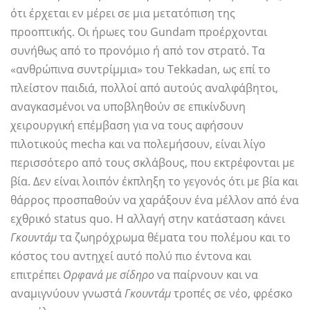
ότι έρχεται εν μέρει σε μια μετατόπιση της
προοπτικής. Οι ήρωες του Gundam προέρχονται
συνήθως από το προνόμιο ή από τον στρατό. Τα
«ανθρώπινα συντρίμμια» του Tekkadan, ως επί το
πλείστον παιδιά, πολλοί από αυτούς αναλφάβητοι,
αναγκασμένοι να υποβληθούν σε επικίνδυνη
χειρουργική επέμβαση για να τους αφήσουν
πιλοτικούς mecha και να πολεμήσουν, είναι λίγο
περισσότερο από τους σκλάβους, που εκτρέφονται με
βία. Δεν είναι λοιπόν έκπληξη το γεγονός ότι με βία και
θάρρος προσπαθούν να χαράξουν ένα μέλλον από ένα
εχθρικό status quo. Η αλλαγή στην κατάσταση κάνει
Γκουντάμ
τα ζωηρόχρωμα θέματα του πολέμου και το
κόστος του αντηχεί αυτό πολύ πιο έντονα και
επιτρέπει
Ορφανά με σίδηρο
να παίρνουν και να
αναμιγνύουν γνωστά
Γκουντάμ
τροπές σε νέο, φρέσκο ​​