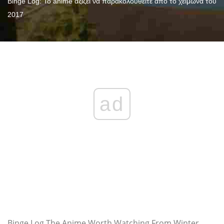
Binge Log: Το anime αξίζει να παρακολουθείτε από το χειμώνα του
2017
ad
Binge Log The Anime Worth Watching From Winter