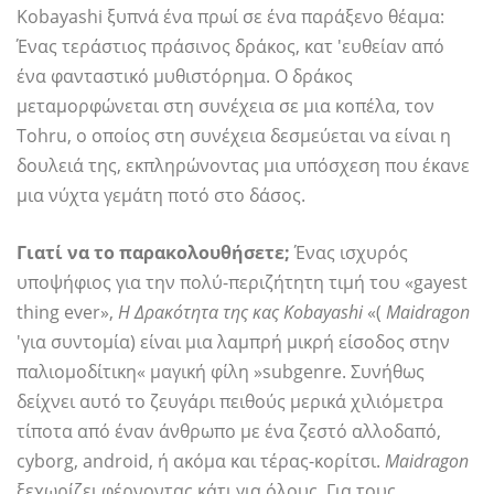
Kobayashi ξυπνά ένα πρωί σε ένα παράξενο θέαμα:
Ένας τεράστιος πράσινος δράκος, κατ 'ευθείαν από
ένα φανταστικό μυθιστόρημα. Ο δράκος
μεταμορφώνεται στη συνέχεια σε μια κοπέλα, τον
Tohru, ο οποίος στη συνέχεια δεσμεύεται να είναι η
δουλειά της, εκπληρώνοντας μια υπόσχεση που έκανε
μια νύχτα γεμάτη ποτό στο δάσος.
Γιατί να το παρακολουθήσετε;
Ένας ισχυρός
υποψήφιος για την πολύ-περιζήτητη τιμή του «gayest
thing ever»,
Η Δρακότητα της κας Kobayashi
«(
Maidragon
'για συντομία) είναι μια λαμπρή μικρή είσοδος στην
παλιομοδίτικη« μαγική φίλη »subgenre. Συνήθως
δείχνει αυτό το ζευγάρι πειθούς μερικά χιλιόμετρα
τίποτα από έναν άνθρωπο με ένα ζεστό αλλοδαπό,
cyborg, android, ή ακόμα και τέρας-κορίτσι.
Maidragon
ξεχωρίζει φέρνοντας κάτι για όλους. Για τους