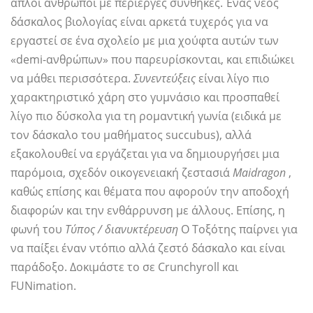
απλοί άνθρωποι με περίεργες συνθήκες. Ένας νέος
δάσκαλος βιολογίας είναι αρκετά τυχερός για να
εργαστεί σε ένα σχολείο με μια χούφτα αυτών των
«demi-ανθρώπων» που παρευρίσκονται, και επιδιώκει
να μάθει περισσότερα.
Συνεντεύξεις
είναι λίγο πιο
χαρακτηριστικό χάρη στο γυμνάσιο και προσπαθεί
λίγο πιο δύσκολα για τη ρομαντική γωνία (ειδικά με
τον δάσκαλο του μαθήματος succubus), αλλά
εξακολουθεί να εργάζεται για να δημιουργήσει μια
παρόμοια, σχεδόν οικογενειακή ζεστασιά
Maidragon
,
καθώς επίσης και θέματα που αφορούν την αποδοχή
διαφορών και την ενθάρρυνση με άλλους. Επίσης, η
φωνή του
Τύπος / διανυκτέρευση
Ο Τοξότης παίρνει για
να παίξει έναν ντόπιο αλλά ζεστό δάσκαλο και είναι
παράδοξο. Δοκιμάστε το σε Crunchyroll και
FUNimation.