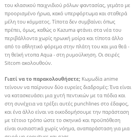
του κλασικού παιχνιδιού ρόλων φαντασίας, γεμάτο με
προορισμένο ήρωα, κακό υπερφόρτωμα και σταθερά
μέλη του κόμματος. Τίποτα δεν συμβαίνει όπως
πρέπει, όμως, καθώς ο Kazuma φτάνει στα νέα του
περιβάλλοντα χωρίς ηρωική μοίρα και τίποτα άλλο
από το αθλητικό φόρεμα στην πλάτη του και μια θεά -
τη θεϊκή ντοπα Aqua - στη ρυμούλκηση. Οι σειρές
Sitcom ακολουθούν.
Γιατί να το παρακολουθήσετε;
Κωμωδία anime
τείνουν να παίρνουν δύο ευρείες διαδρομές: Ένα είναι
να κατασκευάσει μια χυτή πεντικιών με τα πόδια και
στη συνέχεια να τρέξει αυτές punchlines στο έδαφος,
και ένα άλλο είναι να οικοδομήσουμε την παράσταση
με τέτοιο τρόπο ώστε το σκηνικό και προϋπόθεση
είναι ουσιαστικά χωρίς νόημα, αναπαράσταση για μια
σειρά μη-sequiturs και gags.