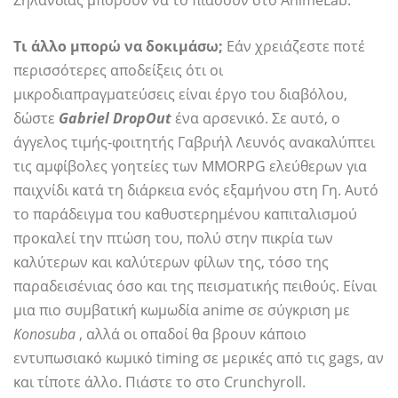
Ζηλανδίας μπορούν να το πιάσουν στο AnimeLab.
Τι άλλο μπορώ να δοκιμάσω;
Εάν χρειάζεστε ποτέ
περισσότερες αποδείξεις ότι οι
μικροδιαπραγματεύσεις είναι έργο του διαβόλου,
δώστε
Gabriel DropOut
ένα αρσενικό. Σε αυτό, ο
άγγελος τιμής-φοιτητής Γαβριήλ Λευνός ανακαλύπτει
τις αμφίβολες γοητείες των MMORPG ελεύθερων για
παιχνίδι κατά τη διάρκεια ενός εξαμήνου στη Γη. Αυτό
το παράδειγμα του καθυστερημένου καπιταλισμού
προκαλεί την πτώση του, πολύ στην πικρία των
καλύτερων και καλύτερων φίλων της, τόσο της
παραδεισένιας όσο και της πεισματικής πειθούς. Είναι
μια πιο συμβατική κωμωδία anime σε σύγκριση με
Konosuba
, αλλά οι οπαδοί θα βρουν κάποιο
εντυπωσιακό κωμικό timing σε μερικές από τις gags, αν
και τίποτε άλλο. Πιάστε το στο Crunchyroll.