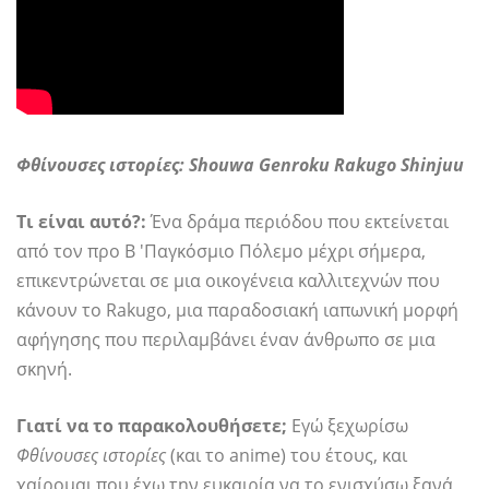
Φθίνουσες ιστορίες: Shouwa Genroku Rakugo Shinjuu
Τι είναι αυτό?:
Ένα δράμα περιόδου που εκτείνεται
από τον προ Β 'Παγκόσμιο Πόλεμο μέχρι σήμερα,
επικεντρώνεται σε μια οικογένεια καλλιτεχνών που
κάνουν το Rakugo, μια παραδοσιακή ιαπωνική μορφή
αφήγησης που περιλαμβάνει έναν άνθρωπο σε μια
σκηνή.
Γιατί να το παρακολουθήσετε;
Εγώ ξεχωρίσω
Φθίνουσες ιστορίες
(και το anime) του έτους, και
χαίρομαι που έχω την ευκαιρία να το ενισχύσω ξανά,