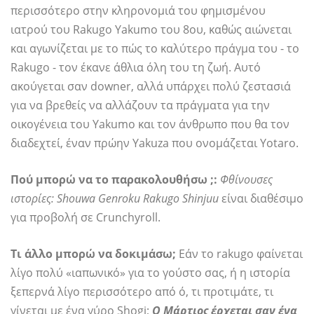
περισσότερο στην κληρονομιά του φημισμένου
ιατρού του Rakugo Yakumo του 8ου, καθώς αιώνεται
και αγωνίζεται με το πώς το καλύτερο πράγμα του - το
Rakugo - τον έκανε άθλια όλη του τη ζωή. Αυτό
ακούγεται σαν downer, αλλά υπάρχει πολύ ζεστασιά
για να βρεθείς να αλλάζουν τα πράγματα για την
οικογένεια του Yakumo και τον άνθρωπο που θα τον
διαδεχτεί, έναν πρώην Yakuza που ονομάζεται Yotaro.
Πού μπορώ να το παρακολουθήσω ;:
Φθίνουσες
ιστορίες: Shouwa Genroku Rakugo Shinjuu
είναι διαθέσιμο
για προβολή σε Crunchyroll.
Τι άλλο μπορώ να δοκιμάσω;
Εάν το rakugo φαίνεται
λίγο πολύ «ιαπωνικό» για το γούστο σας, ή η ιστορία
ξεπερνά λίγο περισσότερο από ό, τι προτιμάτε, τι
γίνεται με ένα γύρο Shogi;
Ο Μάρτιος έρχεται σαν ένα