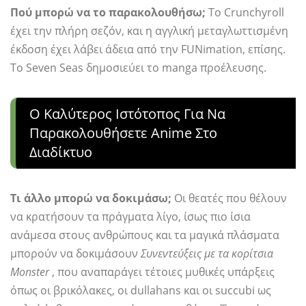
Πού μπορώ να το παρακολουθήσω;
Το Crunchyroll
έχει την πλήρη σεζόν, και η αγγλική μεταγλωττισμένη
έκδοση έχει λάβει άδεια από την FUNimation, επίσης.
Το Seven Seas δημοσιεύει το manga προέλευσης.
Ο Καλύτερος Ιστότοπος Για Να
Παρακολουθήσετε Anime Στο
Διαδίκτυο
Τι άλλο μπορώ να δοκιμάσω;
Οι θεατές που θέλουν
να κρατήσουν τα πράγματα λίγο, ίσως πιο ίσια
ανάμεσα στους ανθρώπους και τα μαγικά πλάσματα
μπορούν να δοκιμάσουν
Συνεντεύξεις με τα κορίτσια
Monster
, που αναπαράγει τέτοιες μυθικές υπάρξεις
όπως οι βρικόλακες, οι dullahans και οι succubi ως