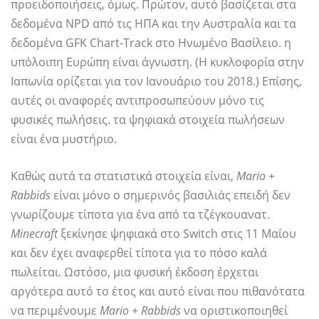
προειδοποιήσεις, όμως. Πρώτον, αυτό βασίζεται στα
δεδομένα NPD από τις ΗΠΑ και την Αυστραλία και τα
δεδομένα GFK Chart-Track στο Ηνωμένο Βασίλειο. η
υπόλοιπη Ευρώπη είναι άγνωστη. (Η κυκλοφορία στην
Ιαπωνία ορίζεται για τον Ιανουάριο του 2018.) Επίσης,
αυτές οι αναφορές αντιπροσωπεύουν μόνο τις
φυσικές πωλήσεις. τα ψηφιακά στοιχεία πωλήσεων
είναι ένα μυστήριο.
Καθώς αυτά τα στατιστικά στοιχεία είναι,
Mario +
Rabbids
είναι μόνο ο σημερινός βασιλιάς επειδή δεν
γνωρίζουμε τίποτα για ένα από τα τζέγκουανατ.
Minecraft
ξεκίνησε ψηφιακά στο Switch στις 11 Μαΐου
και δεν έχει αναφερθεί τίποτα για το πόσο καλά
πωλείται. Ωστόσο, μια φυσική έκδοση έρχεται
αργότερα αυτό το έτος και αυτό είναι που πιθανότατα
να περιμένουμε
Mario + Rabbids
να οριστικοποιηθεί