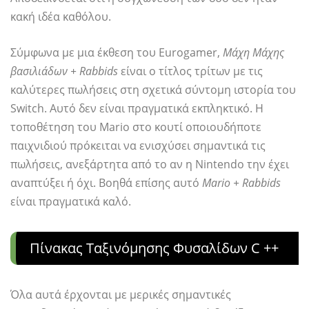
κακή ιδέα καθόλου.
Σύμφωνα με μια έκθεση του Eurogamer,
Μάχη Μάχης
βασιλιάδων + Rabbids
είναι ο τίτλος τρίτων με τις
καλύτερες πωλήσεις στη σχετικά σύντομη ιστορία του
Switch. Αυτό δεν είναι πραγματικά εκπληκτικό. Η
τοποθέτηση του Mario στο κουτί οποιουδήποτε
παιχνιδιού πρόκειται να ενισχύσει σημαντικά τις
πωλήσεις, ανεξάρτητα από το αν η Nintendo την έχει
αναπτύξει ή όχι. Βοηθά επίσης αυτό
Mario + Rabbids
είναι πραγματικά καλό.
Πίνακας Ταξινόμησης Φυσαλίδων C ++
Όλα αυτά έρχονται με μερικές σημαντικές