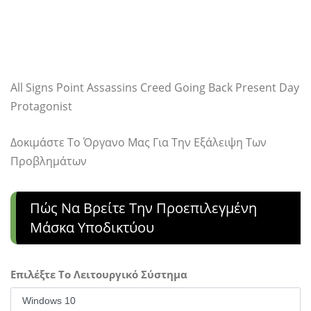
All Signs Point Assassins Creed Going Back Present Day
Protagonist
Δοκιμάστε Το Όργανο Μας Για Την Εξάλειψη Των
Προβλημάτων
Πώς Να Βρείτε Την Προεπιλεγμένη
Μάσκα Υποδικτύου
Επιλέξτε Το Λειτουργικό Σύστημα