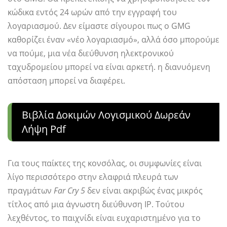
κώδικα εντός 24 ωρών από την εγγραφή του
λογαριασμού. Δεν είμαστε σίγουροι πως ο GMG
καθορίζει έναν «νέο λογαριασμό», αλλά όσο μπορούμε
να πούμε, μια νέα διεύθυνση ηλεκτρονικού
ταχυδρομείου μπορεί να είναι αρκετή. η διανυόμενη
απόσταση μπορεί να διαφέρει.
Βιβλία Δοκιμών Λογισμικού Δωρεάν
Λήψη Pdf
Για τους παίκτες της κονσόλας, οι συμφωνίες είναι
λίγο περισσότερο στην ελαφριά πλευρά των
πραγμάτων
Far Cry 5
δεν είναι ακριβώς ένας μικρός
τίτλος από μια άγνωστη διεύθυνση IP. Τούτου
λεχθέντος, το παιχνίδι είναι ευχαριστημένο για το