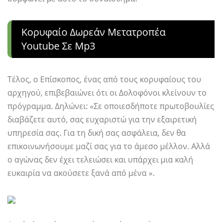
Κορυφαίο Δωρεάν Μετατροπέα
Youtube Σε Mp3
Τέλος, ο Επίσκοπος, ένας από τους κορυφαίους του
αρχηγού, επιβεβαιώνει ότι οι Δολοφόνοι κλείνουν το
πρόγραμμα. Δηλώνει: «Σε οποιεσδήποτε πρωτοβουλίες
διαβάζετε αυτό, σας ευχαριστώ για την εξαιρετική
υπηρεσία σας. Για τη δική σας ασφάλεια, δεν θα
επικοινωνήσουμε μαζί σας για το άμεσο μέλλον. Αλλά
ο αγώνας δεν έχει τελειώσει και υπάρχει μια καλή
ευκαιρία να ακούσετε ξανά από μένα ».