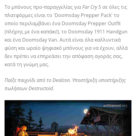
Το μπόνους προ-παραγγελίας για
Far Cry 5
σε όλες τις
πλατφόρμες είναι το 'Doomsday Prepper Pack' το
οποίο περιλαμβάνει ένα Doomsday Prepper Outfit
(πλήρης με ένα καπάκι!), το Doomsday 1911 Handgun
και ένα Doomsday Van. Αυτά είναι όλα καλλυντικά
φύση και ωραίο ψηφιακό μπόνους για να έχουν, αλλά
δεν πρέπει να επηρεάσει την απόφαση αγοράς σας,
κατά τη γνώμη μας.
Παίξε παιχνίδι από το Dealzon. Υποστήριξη υποστήριξης
πωλήσεων Destructoid.