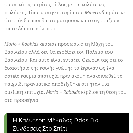
οριστικά ως ο τρίτος τίτλος με τις καλύτερες
πωλήσεις. Τίποτα στην ιστορία του
Minecraft
πρότεινε
ότι οι άνθρωποι θα σταματήσουν να το αγοράζουν
οποτεδήποτε σύντομα.
Mario + Rabbids
κέρδισε προσωρινά τη Μάχη του
Βασιλείου αλλά δεν θα κερδίσει τον Πόλεμο του
Βασιλείου. Και αυτό είναι εντάξει! Θεωρώντας ότι το
δικαστήριο της κοινής γνώμης το έκριναν ως ένα
αστείο και μια αποτυχία πριν ακόμη ανακοινωθεί, το
παιχνίδι πραγματικά αποδείχθηκε ότι ήταν μια
αμείωτη επιτυχία.
Mario + Rabbids
κέρδισε τη θέση του
στο προσκήνιο.
Η Καλύτερη Μέθοδος Ddos ​​για
Συνδέσεις Στο Σπίτι