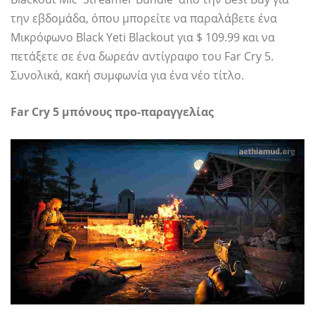
την εβδομάδα, όπου μπορείτε να παραλάβετε ένα
Μικρόφωνο Black Yeti Blackout για $ 109.99 και να
πετάξετε σε ένα δωρεάν αντίγραφο του Far Cry 5.
Συνολικά, κακή συμφωνία για ένα νέο τίτλο.
Far Cry 5 μπόνους προ-παραγγελίας