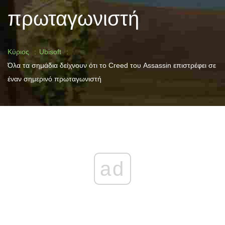
πρωταγωνιστή
Κύριος
Ubisoft
Όλα τα σημάδια δείχνουν ότι το Creed του Assassin επιστρέφει σε
έναν σημερινό πρωταγωνιστή
ad