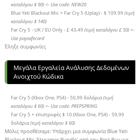
καταλόγου $ 90)
<- Use code: NEW20
Blue Yeti Blackout Mic + Far Cry 5 (Uplay) - $ 109.99
(τιμή
καταλόγου $ 140)
Far Cry 5 - UK / EU Only - £ 43.49
(τιμή καταλόγου £ 50) <-
Use paysafecard
Έληξε συμφωνίες
Μεγάλα Εργαλεία Ανάλυσης Δεδομένων
Ανοιχτού Κώδικα
Far Cry 5 (Xbox One, PS4) - 50,99 δολάρια
(τιμή
καταλόγου $ 60) <- Use code: PREPSPRING
Far Cry 5 + επιστροφές $ 10 (Xbox One, PS4) - 59,99
δολάρια
(τιμή καταλόγου $ 60)
Μόλις προσθέσαμε: Υπάρχει μια συμφωνία Blue Yeti
Blackout Mic 'Streamer Bundle' από την Best Buy για