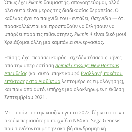
Όπως έχει
Pikmin
θαυμαστής, απογοητεύομαι, αλλά
όλα αυτά είναι μέρος της διαδικασίας θεραπείας. Ο
καθένας έχει το παιχνίδι του - εντάξει,
Παιχνίδια
— ότι
προσκολλώνται και προσπαθούν να θελήσουν να
υπάρξει παρά τις πιθανότητες.
Pikmin 4
είναι δικό μου!
Χρειάζομαι άλλη μια καμπάνια συνεργασίας.
Επίσης, έχει περάσει καιρός - σχεδόν τέσσερις μήνες
από την υπερ-εστίαση
Animal Crossing: New Horizons
Απευθείας
(και αυτό μπήκε κρυφά
Εναλλαγή πακέτου
επέκτασης στο Διαδίκτυο
λεπτομέρειες τιμολόγησης),
και πριν από αυτό, υπήρχε μια ολοκληρωμένη έκθεση
Σεπτεμβρίου 2021 .
Με τα πάντα στην κουζίνα για το 2022, ξέρω ότι το να
ακούω περισσότερα παιχνίδια N64 και Sega Genesis
που συνδέονται με την ακριβή συνδρομητική