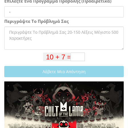
Επιλέξτε Ένα Πρόγραμμα Προβολής (Προαιρετικά)
Περιγράψτε Το Πρόβλημά Σας
Λάβετε Μια Απάντηση