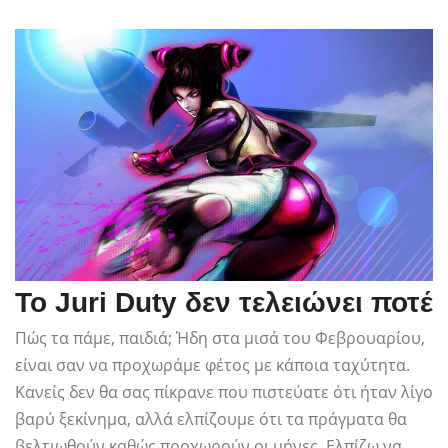
Το Juri Duty δεν τελειώνει ποτέ
Πώς τα πάμε, παιδιά; Ήδη στα μισά του Φεβρουαρίου,
είναι σαν να προχωράμε φέτος με κάποια ταχύτητα.
Κανείς δεν θα σας πίκρανε που πιστεύατε ότι ήταν λίγο
βαρύ ξεκίνημα, αλλά ελπίζουμε ότι τα πράγματα θα
βελτιωθούν καθώς προχωρούν οι μήνες. Ελπίζω να