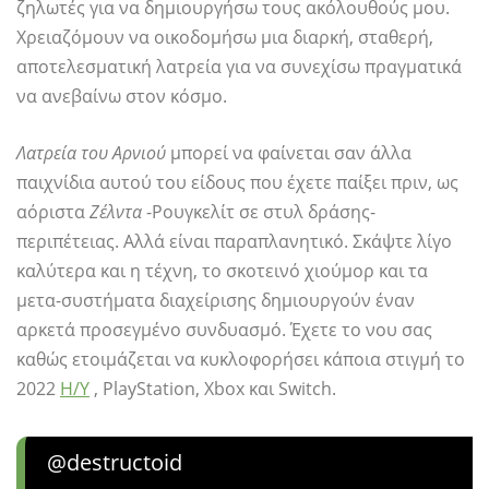
ζηλωτές για να δημιουργήσω τους ακόλουθούς μου.
Χρειαζόμουν να οικοδομήσω μια διαρκή, σταθερή,
αποτελεσματική λατρεία για να συνεχίσω πραγματικά
να ανεβαίνω στον κόσμο.
Λατρεία του Αρνιού
μπορεί να φαίνεται σαν άλλα
παιχνίδια αυτού του είδους που έχετε παίξει πριν, ως
αόριστα
Ζέλντα
-Ρουγκελίτ σε στυλ δράσης-
περιπέτειας. Αλλά είναι παραπλανητικό. Σκάψτε λίγο
καλύτερα και η τέχνη, το σκοτεινό χιούμορ και τα
μετα-συστήματα διαχείρισης δημιουργούν έναν
αρκετά προσεγμένο συνδυασμό. Έχετε το νου σας
καθώς ετοιμάζεται να κυκλοφορήσει κάποια στιγμή το
2022
Η/Υ
, PlayStation, Xbox και Switch.
@destructoid