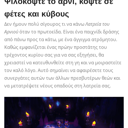
Ψιλοκόψτε το αρνί, κόψτε σε
φέτες και κύβους
Δεν ήμουν πολύ σίγουρος τι να κάνω
Λατρεία του
Αρνιού
όταν το πρωτοείδα. Είναι ένα παιχνίδι δράσης
από πάνω προς τα κάτω, με ένα άγγιγμα ατρόμητου.
Καθώς εμφανίζεται ένας πρώην προστάτης του
τρέχοντος κυρίου σας για να σας εξηγήσει, θα
χρειαστεί να κατευθυνθείτε στη γη και να μοιραστείτε
τον καλό λόγο. Αυτό σημαίνει να αφαιρέσετε τους
συνεργάτες αυτών των άλλων πρεσβυτέρων θεών και
να μετατρέψετε νέους οπαδούς στη λατρεία σας.