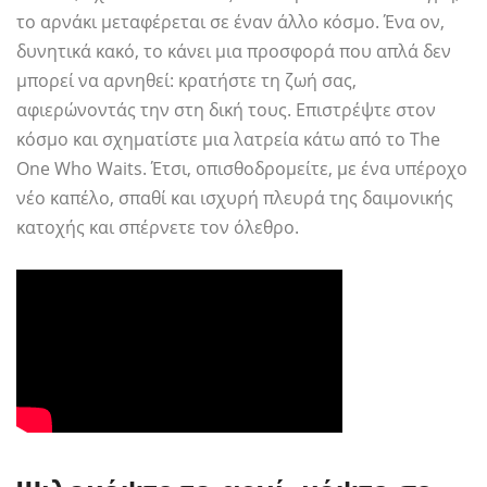
το αρνάκι μεταφέρεται σε έναν άλλο κόσμο. Ένα ον,
δυνητικά κακό, το κάνει μια προσφορά που απλά δεν
μπορεί να αρνηθεί: κρατήστε τη ζωή σας,
αφιερώνοντάς την στη δική τους. Επιστρέψτε στον
κόσμο και σχηματίστε μια λατρεία κάτω από το The
One Who Waits. Έτσι, οπισθοδρομείτε, με ένα υπέροχο
νέο καπέλο, σπαθί και ισχυρή πλευρά της δαιμονικής
κατοχής και σπέρνετε τον όλεθρο.