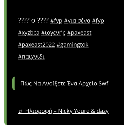
???? ο ????
#fyp
#για σένα
#fyp
#xyzbca
#ιογενής
#paxeast
#paxeast2022
#gamingtok
#παιχνίδι
Πώς Να Ανοίξετε Ένα Αρχείο Swf
♬ Ηλιοροφή – Nicky Youre & dazy