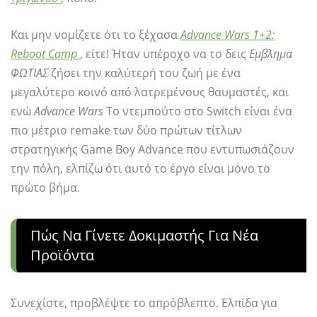
Και μην νομίζετε ότι το ξέχασα
Advance Wars 1+2:
Reboot Camp
, είτε! Ήταν υπέροχο να το δεις
Εμβλημα
ΦΩΤΙΑΣ
ζήσει την καλύτερή του ζωή με ένα
μεγαλύτερο κοινό από λατρεμένους θαυμαστές, και
ενώ
Advance Wars
Το ντεμπούτο στο Switch είναι ένα
πιο μέτριο remake των δύο πρώτων τίτλων
στρατηγικής Game Boy Advance που εντυπωσιάζουν
την πόλη, ελπίζω ότι αυτό το έργο είναι μόνο το
πρώτο βήμα.
Πώς Να Γίνετε Δοκιμαστής Για Νέα
Προϊόντα
Συνεχίστε, προβλέψτε το απρόβλεπτο. Ελπίδα για