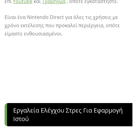
επί
Youtube
και
Τράβηγμα
, οπότε εγκαταστήστε.
Είναι ένα Nintendo Direct για όλες τις χρήσεις με
χρόνο εκτέλεσης που προκαλεί περιέργεια, οπότε
είμαστε ενθουσιασμένοι.
Εργαλεία Ελέγχου Στρες Για Εφαρμογή
Ιστού