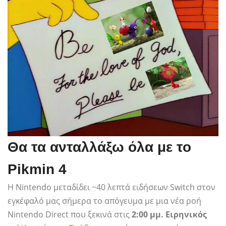
Θα τα ανταλλάξω όλα με το
Pikmin 4
Η Nintendo μεταδίδει ~40 λεπτά ειδήσεων Switch στον
εγκέφαλό μας σήμερα το απόγευμα με μια νέα ροή
Nintendo Direct που ξεκινά στις
2:00 μμ. Ειρηνικός