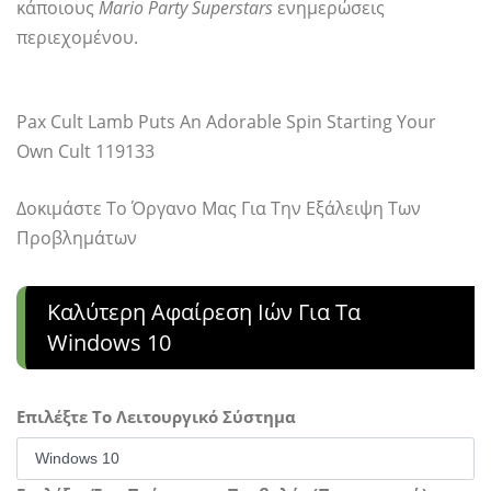
κάποιους
Mario Party Superstars
ενημερώσεις
περιεχομένου.
Pax Cult Lamb Puts An Adorable Spin Starting Your
Own Cult 119133
Δοκιμάστε Το Όργανο Μας Για Την Εξάλειψη Των
Προβλημάτων
Καλύτερη Αφαίρεση Ιών Για Τα
Windows 10
Επιλέξτε Το Λειτουργικό Σύστημα