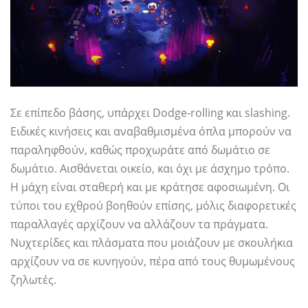
Σε επίπεδο βάσης, υπάρχει Dodge-rolling και slashing.
Ειδικές κινήσεις και αναβαθμισμένα όπλα μπορούν να
παραληφθούν, καθώς προχωράτε από δωμάτιο σε
δωμάτιο. Αισθάνεται οικείο, και όχι με άσχημο τρόπο.
Η μάχη είναι σταθερή και με κράτησε αφοσιωμένη. Οι
τύποι του εχθρού βοηθούν επίσης, μόλις διαφορετικές
παραλλαγές αρχίζουν να αλλάζουν τα πράγματα.
Νυχτερίδες και πλάσματα που μοιάζουν με σκουλήκια
αρχίζουν να σε κυνηγούν, πέρα ​​από τους θυμωμένους
ζηλωτές.