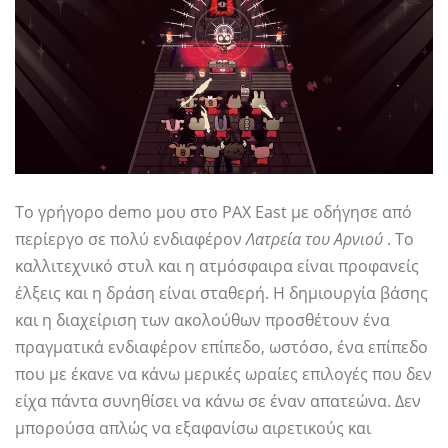
Το γρήγορο demo μου στο PAX East με οδήγησε από
περίεργο σε πολύ ενδιαφέρον
Λατρεία του Αρνιού
. Το
καλλιτεχνικό στυλ και η ατμόσφαιρα είναι προφανείς
έλξεις και η δράση είναι σταθερή. Η δημιουργία βάσης
και η διαχείριση των ακολούθων προσθέτουν ένα
πραγματικά ενδιαφέρον επίπεδο, ωστόσο, ένα επίπεδο
που με έκανε να κάνω μερικές ωραίες επιλογές που δεν
είχα πάντα συνηθίσει να κάνω σε έναν απατεώνα. Δεν
μπορούσα απλώς να εξαφανίσω αιρετικούς και