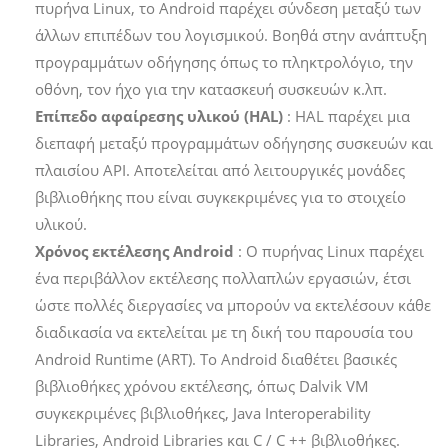
πυρήνα Linux, το Android παρέχει σύνδεση μεταξύ των
άλλων επιπέδων του λογισμικού. Βοηθά στην ανάπτυξη
προγραμμάτων οδήγησης όπως το πληκτρολόγιο, την
οθόνη, τον ήχο για την κατασκευή συσκευών κ.λπ.
Επίπεδο αφαίρεσης υλικού (HAL)
: HAL παρέχει μια
διεπαφή μεταξύ προγραμμάτων οδήγησης συσκευών και
πλαισίου API. Αποτελείται από λειτουργικές μονάδες
βιβλιοθήκης που είναι συγκεκριμένες για το στοιχείο
υλικού.
Χρόνος εκτέλεσης Android
: Ο πυρήνας Linux παρέχει
ένα περιβάλλον εκτέλεσης πολλαπλών εργασιών, έτσι
ώστε πολλές διεργασίες να μπορούν να εκτελέσουν κάθε
διαδικασία να εκτελείται με τη δική του παρουσία του
Android Runtime (ART). Το Android διαθέτει βασικές
βιβλιοθήκες χρόνου εκτέλεσης, όπως Dalvik VM
συγκεκριμένες βιβλιοθήκες, Java Interoperability
Libraries, Android Libraries και C / C ++ βιβλιοθήκες.