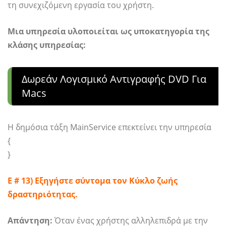
τη συνεχιζόμενη εργασία του χρήστη.
Μια υπηρεσία υλοποιείται ως υποκατηγορία της
κλάσης υπηρεσίας:
Δωρεάν Λογισμικό Αντιγραφής DVD Για
Macs
Η δημόσια τάξη MainService επεκτείνει την υπηρεσία
{
}
Ε # 13) Εξηγήστε σύντομα τον Κύκλο ζωής
δραστηριότητας.
Απάντηση:
Όταν ένας χρήστης αλληλεπιδρά με την