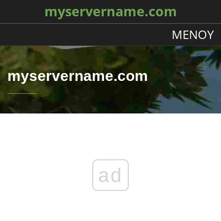
myservername.com
ΜΕΝΟΎ
myservername.com
ad