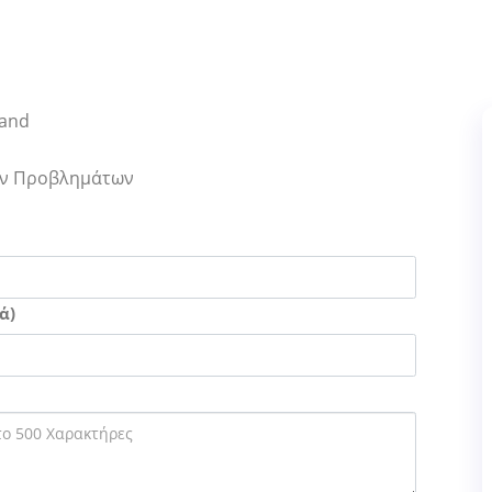
land
Των Προβλημάτων
ά)