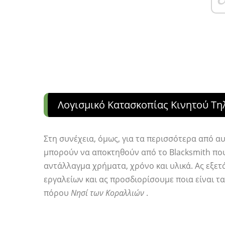
Λογισμικό Κατασκοπίας Κινητού Τη
Στη συνέχεια, όμως, για τα περισσότερα από 
μπορούν να αποκτηθούν από το Blacksmith πο
αντάλλαγμα χρήματα, χρόνο και υλικά. Ας εξε
εργαλείων και ας προσδιορίσουμε ποια είναι τ
πόρου
Νησί των Κοραλλιών
.