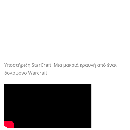
Υποστήριξη StarCraft; Μια μακριά κραυγή από έναν
δολοφόνο Warcraft