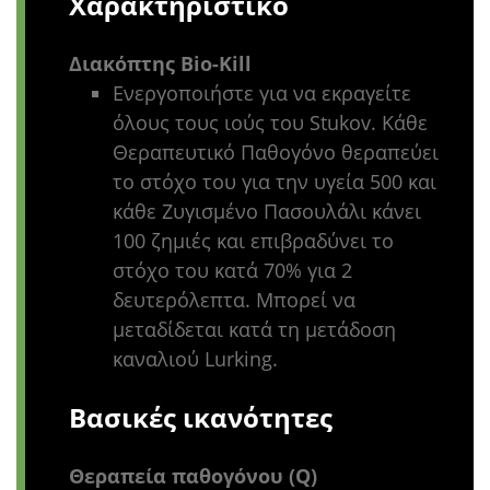
Χαρακτηριστικό
Διακόπτης Bio-Kill
Ενεργοποιήστε για να εκραγείτε
όλους τους ιούς του Stukov. Κάθε
Θεραπευτικό Παθογόνο θεραπεύει
το στόχο του για την υγεία 500 και
κάθε Ζυγισμένο Πασουλάλι κάνει
100 ζημιές και επιβραδύνει το
στόχο του κατά 70% για 2
δευτερόλεπτα. Μπορεί να
μεταδίδεται κατά τη μετάδοση
καναλιού Lurking.
Βασικές ικανότητες
Θεραπεία παθογόνου (Q)