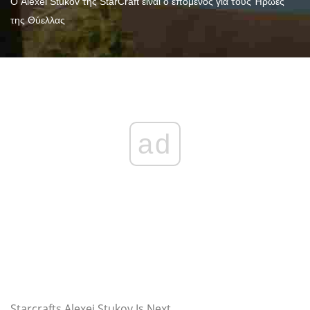
Ο Alexei Stukov της StarCraft είναι ο επόμενος για τους Ήρωες
της Θύελλας
ad
Starcrafts Alexei Stukov Is Next