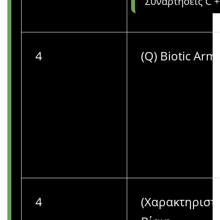
Συναρτήσεις C +
4
(Q) Biotic Arm
4
(Χαρακτηριστι