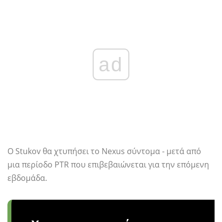
ad
Ο Stukov θα χτυπήσει το Nexus σύντομα - μετά από
μια περίοδο PTR που επιβεβαιώνεται για την επόμενη
εβδομάδα.