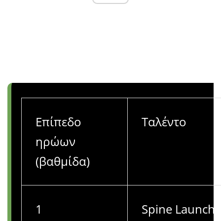
Επίπεδο
Ταλέντο
ηρώων
(βαθμίδα)
1
Spine Launche