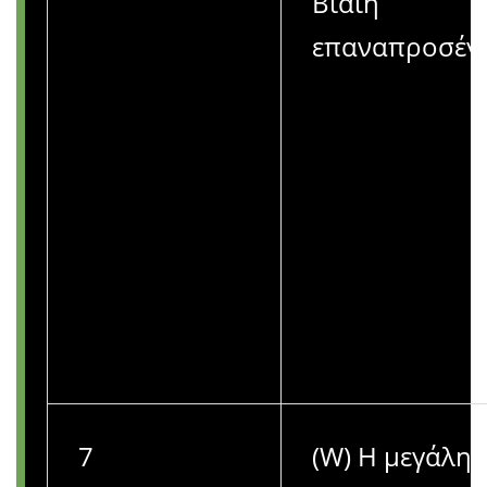
Βίαιη
επαναπροσέγ
7
(W) Η μεγάλη