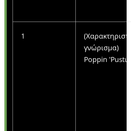
1
(Χαρακτηριστ
γνώρισμα)
Poppin 'Pustul