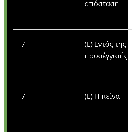
απόσταση
7
(Ε) Εντός της
προσέγγισής 
7
(Ε) Η πείνα