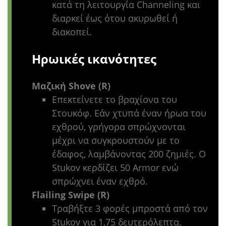
κατά τη λειτουργία Channeling και
διαρκεί έως ότου ακυρωθεί ή
διακοπεί.
Ηρωικές ικανότητες
Μαζική Shove (R)
Επεκτείνετε το βραχίονα του
Στουκόφ. Εάν χτυπά έναν ήρωα του
εχθρού, γρήγορα σπρώχνονται
μέχρι να συγκρουστούν με το
έδαφος, λαμβάνοντας 200 ζημιές. Ο
Stukov κερδίζει 50 Armor ενώ
σπρώχνει έναν εχθρό.
Flailing Swipe (R)
Τραβήξτε 3 φορές μπροστά από τον
Stukov για 1,75 δευτερόλεπτα,