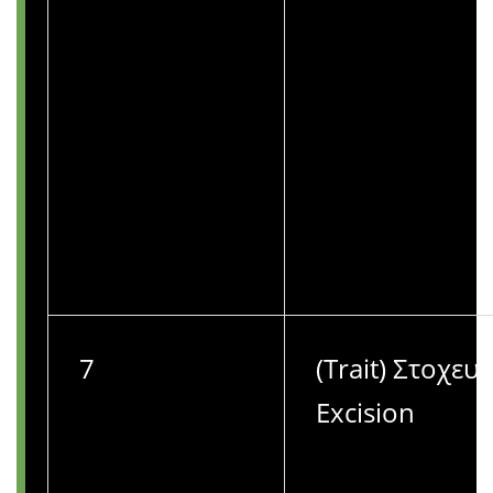
7
(Trait) Στοχευ
Excision