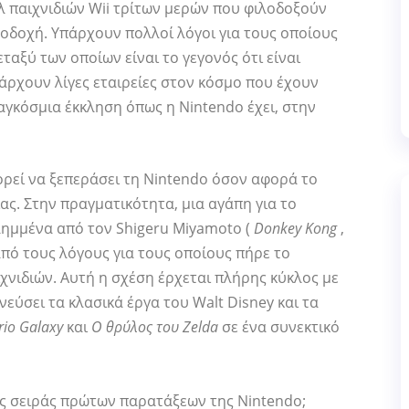
 παιχνιδιών Wii τρίτων μερών που φιλοδοξούν
οδοχή. Υπάρχουν πολλοί λόγοι για τους οποίους
εταξύ των οποίων είναι το γεγονός ότι είναι
άρχουν λίγες εταιρείες στον κόσμο που έχουν
παγκόσμια έκκληση όπως η Nintendo έχει, στην
ορεί να ξεπεράσει τη Nintendo όσον αφορά το
ίας. Στην πραγματικότητα, μια αγάπη για το
λημμένα από τον Shigeru Miyamoto (
Donkey Kong
,
από τους λόγους για τους οποίους πήρε το
ιχνιδιών. Αυτή η σχέση έρχεται πλήρης κύκλος με
νεύσει τα κλασικά έργα του Walt Disney και τα
rio Galaxy
και
Ο θρύλος του Zelda
σε ένα συνεκτικό
ς σειράς πρώτων παρατάξεων της Nintendo;