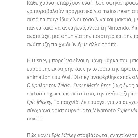
Κάθε χρόνο, υπάρχουν ένα ή δύο υψηλά προφίλ
να πυροβολούν πραγματικά για mainstream απ
αυτά τα παιχνίδια είναι τόσο λίγα και μακριά, μ
πάντα κακό να ανταγωνίζονται τη Nintendo. Υπ
αναπτύξει μια φήμη για την ποιότητα και την 
ανάπτυξη παιχνιδιών ή με άλλο τρόπο.
Η Disney μπορεί να είναι η μόνη μάρκα που μπ
εύρος της έκκλησης και την ιστορία της αριστε
animation του Walt Disney αναφέρθηκε επανει
Ο θρύλος του Zelda
,
Super Mario Bros.
) ως ένας 
cartooning, και ως εκ τούτου, την ανάπτυξη πα
Epic Mickey.
Το παιχνίδι λειτουργεί για να συγχω
σύγχρονα αριστουργήματα Miyamoto
Super Ma
πακέτο.
Πώς κάνει
Epic Mickey
στοιβάζονται εναντίον τη