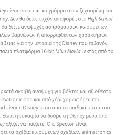
key
είναι ένα ερωτικό γράμμα στην ξεχασμένη και
ney. Δεν θα δείτε τυχόν αναφορές στο
High School
ού, θα δείτε αναψυχές ασπρόμαυρων κινούμενων
εγάλων θαμνώνων ή απορριφθέντων χαρακτήρων
άβειας για την ιστορία της Disney που πιθανόν
ν παλιά πλατφόρμα 16-bit
Μίκυ Μανία
, εκτός από το
 αρκετά ακριβή αναψυχή για βόλτες και αξιοθέατα
imatronic όσο και από χέρι χαρακτήρες που
nd είναι η Disney μέσα από τα παιδικά μάτια του
. Είναι η ευκαιρία να δούμε τη Disney μέσα από
key
αξίζει να παίζετε. Ο κ. Spector είναι
ότι τα σχέδια κινούμενων σχεδίων, animatronics