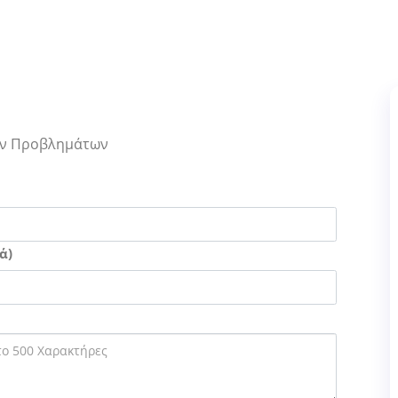
Των Προβλημάτων
ά)