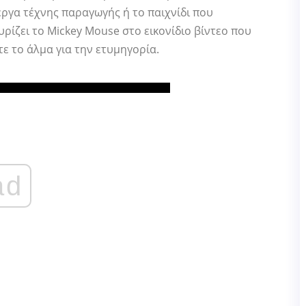
έργα τέχνης παραγωγής ή το παιχνίδι που
υρίζει το Mickey Mouse στο εικονίδιο βίντεο που
τε το άλμα για την ετυμηγορία.
ad