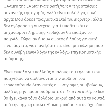
UA-turn της EA
Star Wars Battlefront II '
της απαίσιας
μηχανικής της αγοράς. Αλλά είναι πολύ λίγο, πολύ
αργά; Μου άρεσε πραγματικά
Σκιά του Μορντόρ
, αλλά
δεν αγόρασα τη συνέχεια, γιατί υποθέτω ότι οι
μηχανισμοί πληρωμής-κερδίζουν θα έπαιζαν το
παιχνίδι. Τώρα, αν ήμουν σωστός ή λάθος για αυτό
είναι άσχετο, γιατί ανεξάρτητα, είναι μια πώληση που
δεν συνέβη
ΕΙΔΙΚΑ
λόγω της εν λόγω επιχειρηματικής
απόφασης.
Είναι εύκολο για πολλούς οπαδούς του τηλεοπτικού
παιχνιδιού να αισθάνονται την αίσθηση του
schadenfreude όταν αυτές οι U-στροφές συμβαίνουν,
αλλά ας μην προσποιούμαστε ότι
Σκιά του πολέμου
δεν
θα έχει κάνει τόνο δολάριο μακριά από αυτά τα κουτιά
από την αρχική απελευθέρωση, ακόμη και αν όχι τόσο