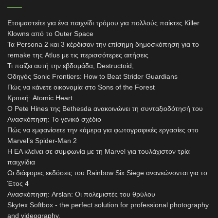
Ετοιμαστείτε για ένα παιχνίδι τρόμου για πολλούς παίκτες Killer
Klowns από το Outer Space
Τα Persona 2 και 3 κέρδισαν την επίσημη δημοσκόπηση για το
remake της Atlus με τις περισσότερες αιτήσεις
Τι παίζει αυτή την εβδομάδα, Destructoid;
Οδηγός Sonic Frontiers: How to Beat Strider Guardians
Πώς να κάνετε οικονομία στο Sons of the Forest
Κριτική: Atomic Heart
Ο Pete Hines της Bethesda ανακοινώνει τη συνταξιοδότησή του
Ανασκόπηση: Το γενικό σχέδιο
Πώς να εμφανίσετε την κάμερα για φωτογραφικές εργασίες στο
Marvel’s Spider-Man 2
Η EA κλείνει σε συμφωνία με τη Marvel για τουλάχιστον τρία
παιχνίδια
Οι διάφορες εκδόσεις του Rainbow Six Siege ανανεώνονται για το
Έτος 4
Ανασκόπηση: Arslan: Οι πολεμιστές του θρύλου
Skytex Softbox - the perfect solution for professional photography
and videography.