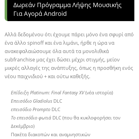
Δωρεάν Πρόγραμμα Λήψης Μουσικής
Για Αγορά Android
Αλλά δεδομένου ότι έχουμε πάρει μόνο ένα σφυρί από
ένα άλλο spinoff και ένα λιμάνι, ήρθε η ώρα να
ανακεφαλαιώσουμε όλα αυτά τα μονολιθικά
subfranchise μας έχει δώσει μέχρι στιγμής, μείον
μικρές αλλαγές της ανάπτυξης, όπως η προσθήκη ενός
νέου παιχνιδιού + και ούτω καθεξής.
Επίδειξη Platinum: Final Fantasy XV
(νέα ιστορία)
Επεισόδιο Gladiolus
DLC
επεισόδιο Prompto
DLC
Το επεισόδιο φωτιά
DLC (που θα κυκλοφορήσει τον
Δεκέμβριο)
Πακέτα διακοπών και αναμνηστικών