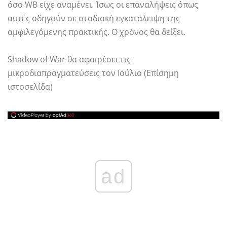
όσο WB είχε αναμένει. Ίσως οι επαναλήψεις όπως
αυτές οδηγούν σε σταδιακή εγκατάλειψη της
αμφιλεγόμενης πρακτικής. Ο χρόνος θα δείξει.
Shadow of War θα αφαιρέσει τις
μικροδιαπραγματεύσεις τον Ιούλιο (Επίσημη
ιστοσελίδα)
ad