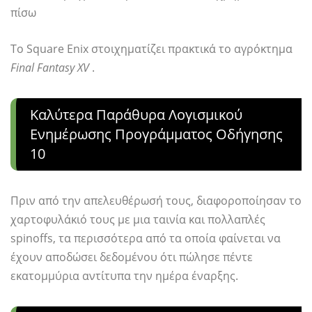
πίσω
Το Square Enix στοιχηματίζει πρακτικά το αγρόκτημα
Final Fantasy XV
.
Καλύτερα Παράθυρα Λογισμικού
Ενημέρωσης Προγράμματος Οδήγησης
10
Πριν από την απελευθέρωσή τους, διαφοροποίησαν το
χαρτοφυλάκιό τους με μια ταινία και πολλαπλές
spinoffs, τα περισσότερα από τα οποία φαίνεται να
έχουν αποδώσει δεδομένου ότι πώλησε πέντε
εκατομμύρια αντίτυπα την ημέρα έναρξης.