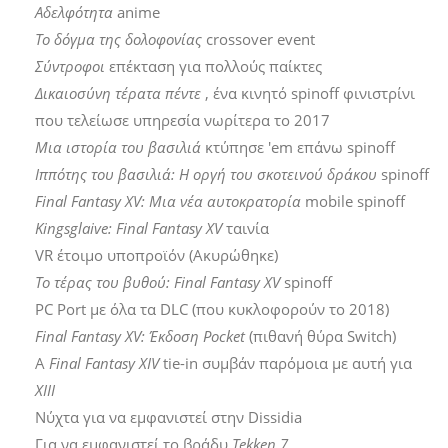
Αδελφότητα
anime
Το δόγμα της δολοφονίας
crossover event
Σύντροφοι
επέκταση για πολλούς παίκτες
Δικαιοσύνη τέρατα πέντε
, ένα κινητό spinoff φινιστρίνι
που τελείωσε υπηρεσία νωρίτερα το 2017
Μια ιστορία του βασιλιά
κτύπησε 'em επάνω spinoff
Ιππότης του βασιλιά: Η οργή του σκοτεινού δράκου
spinoff
Final Fantasy XV: Μια νέα αυτοκρατορία
mobile spinoff
Kingsglaive: Final Fantasy XV
ταινία
VR έτοιμο υποπροϊόν (Ακυρώθηκε)
Το τέρας του βυθού: Final Fantasy XV
spinoff
PC Port με όλα τα DLC (που κυκλοφορούν το 2018)
Final Fantasy XV: Έκδοση Pocket
(πιθανή θύρα Switch)
Α
Final Fantasy XIV
tie-in συμβάν παρόμοια με αυτή για
XIII
Νύχτα για να εμφανιστεί στην Dissidia
Για να εμφανιστεί το βράδυ
Tekken 7