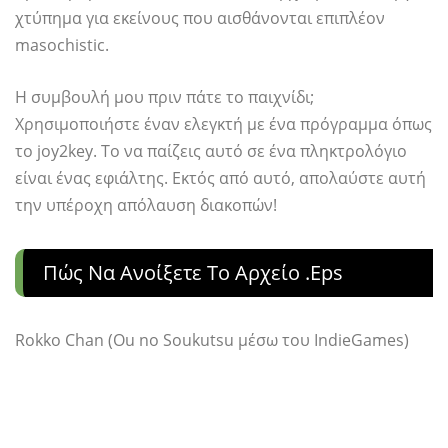
χτύπημα για εκείνους που αισθάνονται επιπλέον
masochistic.
Η συμβουλή μου πριν πάτε το παιχνίδι;
Χρησιμοποιήστε έναν ελεγκτή με ένα πρόγραμμα όπως
το joy2key. Το να παίζεις αυτό σε ένα πληκτρολόγιο
είναι ένας εφιάλτης. Εκτός από αυτό, απολαύστε αυτή
την υπέροχη απόλαυση διακοπών!
Πώς Να Ανοίξετε Το Αρχείο .eps
Rokko Chan (Ou no Soukutsu μέσω του IndieGames)