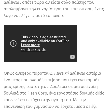
ασθένεια
, οπότε τώρα αν είσαι σόλο παίκτης που
απολαμβάνει την ευχαρίστηση του εαυτού σου, έχεις
λόγο να ελέγξεις αυτό το πακέτο.
Όπως ανέφερα παραπάνω,
Γενετική ασθένεια
αστέρια
ένα πέος που ονομάζεται John που έχει ένα κομμάτι
μιας κρίσης ταυτότητας. Δουλεύει σε μια αδιέξοδη
δουλειά στο Flesh Corp, ένα εργοστάσιο δοκιμής dildo
και δεν έχει πετύχει στην αγάπη του. Με την
επανένωση του γυμνασίου να έρχεται μέσα σε έξι