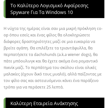
Το Καλύτερο Λογισμικό Αφαίρεσης
Spyware Για Τα Windows 10
Η νύχτα της ημέρας είναι σαν μια μικρή πρόκληση co-
op όπου εσείς και ένας φίλος θα ολοκληρώσετε
διάφορες δραστηριότητες μαζί σε μια ευκαιρία να
βρείτε αγάπη. Θα επιλέξετε τα τριαντάφυλλα, θα
περπατήσετε τα dachshunds (a.k.a wiener dogs), θα
πάτε μπόουλινγκ και θα έχετε ακόμα ένα ρομαντικό
πικνίκ μαζί. Το περπάτημα του σκύλου είναι ολικές
μαλακίες (έχουν δικό τους μυαλό), αλλά παίζοντας με
τον φίλο σας και αστειευόμενοι κάνει ένα παράξενο
τρόπο για να περάσετε 25 λεπτά.
Καλύτερη Εταιρεία Ανάκτησης