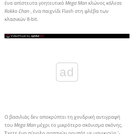
ένα απίστευτα γοητευτικό
Mega Man
κλώνος κάλεσε
Rokko Chan
, ένα παιχνίδι Flash στη φλέβα των
κλασικών 8-bit.
ad
Ο βασιλιάς δεν αποκρύπτει τη χονδρική αντιγραφή
του
Mega Man
μέχρι το μικρότερο σκόνισμα σκόνης.
Έχετε ένα σύνολο αρπαγών ρομπότ με μανικιούρ '-