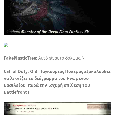
FakePlasticTree:
Αυτό είναι το δόλωμα ^
Call of Duty: Ο Β 'Παγκόσμιος Πόλεμος εξακολουθεί
να λικνίζει το διάγραμμα του Ηνωμένου
Βασιλείου, παρά την ισχυρή επίθεση του
Battlefront II