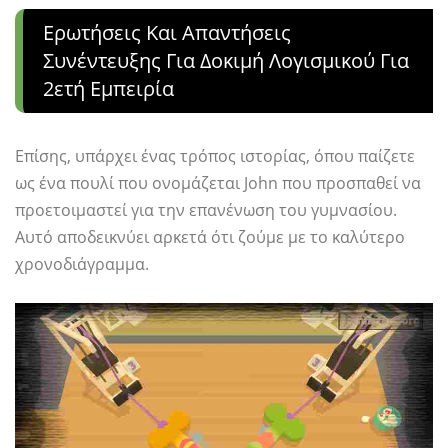
Ερωτήσεις Και Απαντήσεις
Συνέντευξης Για Δοκιμή Λογισμικού Για
2ετή Εμπειρία
Επίσης, υπάρχει ένας τρόπος ιστορίας, όπου παίζετε
ως ένα πουλί που ονομάζεται John που προσπαθεί να
προετοιμαστεί για την επανένωση του γυμνασίου.
Αυτό αποδεικνύει αρκετά ότι ζούμε με το καλύτερο
χρονοδιάγραμμα.