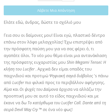
Λάβετε Μια Απάντηση
Ελάτε εδώ, άνδρας, δώστε το σχόλιό μου
Γεια σου οι δαίμονες μου! Είναι εγώ, πλαστικό δέντρο
επάνω στον λόφο μελαγχολίας! Έχω επιστρέψει από
την πρόσφατη παύση μου για να σας φέρει ό, τι
αγαπάτε όλοι. Το νέο μου θέμα είναι μια αντανάκλαση
της πρόσφατης ευχαριστίας μου
Shin Megami Tensei: Η
κλήση του Lucifer
. Αρχικά δεν είμαι οπαδός του
παιχνιδιού και προτιμώ
Ψηφιακή σαγιά διάβολος
's πάνω
από
Lucifer
πιο φιλικό προς το περιβάλλον αφήγησης.
Αίμα
και
Οι ψυχές του Δαίμονα
άρχισα να αλλάζω την
προοπτική μου σε αυτό το είδος παιχνιδιού και με
έκανε να δω
Το κατόρθωμα του Lucifer Call. Dante από τη
σειρά Devil May Cry ™
σε ένα νέο φως!