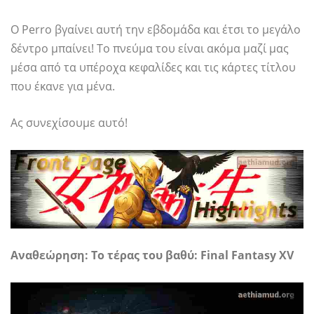
Ο Perro βγαίνει αυτή την εβδομάδα και έτσι το μεγάλο
δέντρο μπαίνει! Το πνεύμα του είναι ακόμα μαζί μας
μέσα από τα υπέροχα κεφαλίδες και τις κάρτες τίτλου
που έκανε για μένα.
Ας συνεχίσουμε αυτό!
Αναθεώρηση: Το τέρας του βαθύ: Final Fantasy XV