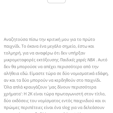
Αναζητούσα πίσω την κριτική μου για το πρώτο
παιχνίδι. Το έκανα ένα μεγάλο σημείο, έστω και
τολμηρή, για να αναφέρω ότι δεν υπήρξαν
μικρομεταφορές εκτόξευσης
Παιδικές χαρές NBA
. Αυτό
δεν θα μπορούσε να απέχει περισσότερο από την
αλήθεια εδώ. Είμαστε τώρα σε δύο νομισματικά εδάφη,
αν και τα δύο μπορούν να κερδηθούν στο παιχνίδι.
Όλα απλά κραυγάζουν 'μας δίνουν περισσότερα
χρήματα': Η 2K είναι τώρα πρωταγωνιστή στον τίτλο,
δύο εκδόσεις του νομίσματος εντός παιχνιδιού και οι
πρώιμες περιπέτειες είναι ένα slog για να δελεάσουν