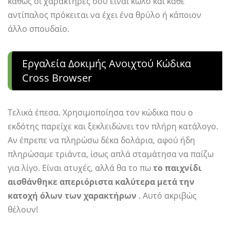
καθώς οι χαρακτήρες σου είναι κώλο και κάθε
αντίπαλος πρόκειται να έχει ένα θρύλο ή κάποιον
άλλο σπουδαίο.
Εργαλεία Δοκιμής Ανοιχτού Κώδικα
Cross Browser
Τελικά έπεσα. Χρησιμοποίησα τον κώδικα που ο
εκδότης παρείχε και ξεκλειδώνει τον πλήρη κατάλογο.
Αν έπρεπε να πληρώσω δέκα δολάρια, αφού ήδη
πληρώσαμε τριάντα, ίσως απλά σταμάτησα να παίζω
για λίγο. Είναι ατυχές, αλλά θα το πω
το παιχνίδι
αισθάνθηκε απεριόριστα καλύτερα μετά την
κατοχή όλων των χαρακτήρων
. Αυτό ακριβώς
θέλουν!