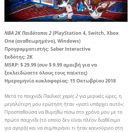
ΝΒΑ 2K Παιδότοποι 2
(PlayStation 4, Switch, Xbox
One (αναθεωρημένο), Windows)
Προγραμματιστής: Saber Interactive
Εκδότης: 2K
MSRP: $ 29.99 (συν $ 9.99 αμοιβή για να
ξεκλειδώσετε όλους τους παίκτες)
Ημερομηνία κυκλοφορίας: 15 Οκτωβρίου 2018
Μετά το παιχνίδι
Παιδικές χαρές 2
για μερικές ώρες, η
μεγαλύτερη μου ερώτηση ήταν «γιατί υπάρχει αυτό»;
Προσπαθούσα να θυμηθώ πίσω στο χρόνο μου με το
πρώτο παιχνίδι (το οποίο δεν είναι πλέον διαθέσιμο
για αγορά) και να συμπεράνει τι ήταν καινούργιο στη