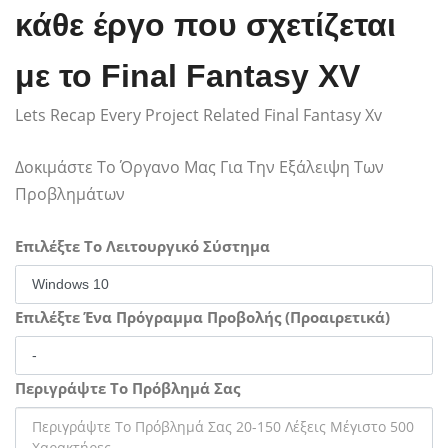
κάθε έργο που σχετίζεται
με το Final Fantasy XV
Lets Recap Every Project Related Final Fantasy Xv
Δοκιμάστε Το Όργανο Μας Για Την Εξάλειψη Των
Προβλημάτων
Επιλέξτε Το Λειτουργικό Σύστημα
Επιλέξτε Ένα Πρόγραμμα Προβολής (Προαιρετικά)
Περιγράψτε Το Πρόβλημά Σας