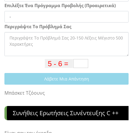
Επιλέξτε Ένα Πρόγραμμα Προβολής (Προαιρετικά)
Περιγράψτε Το Πρόβλημά Σας
Λάβετε Μια Απάντηση
Μπάσκετ Τζόουνς
Συνήθεις Ερωτήσεις Συνέντευξης C ++