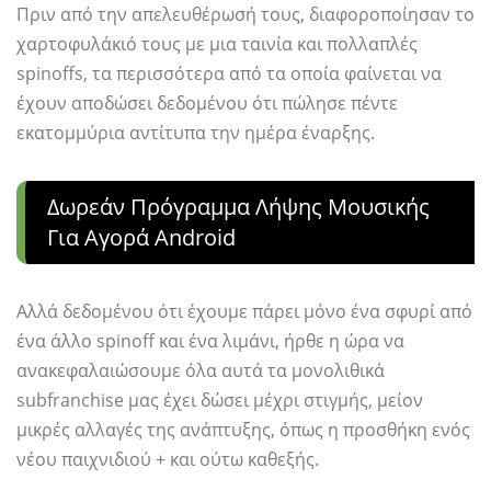
Πριν από την απελευθέρωσή τους, διαφοροποίησαν το
χαρτοφυλάκιό τους με μια ταινία και πολλαπλές
spinoffs, τα περισσότερα από τα οποία φαίνεται να
έχουν αποδώσει δεδομένου ότι πώλησε πέντε
εκατομμύρια αντίτυπα την ημέρα έναρξης.
Δωρεάν Πρόγραμμα Λήψης Μουσικής
Για Αγορά Android
Αλλά δεδομένου ότι έχουμε πάρει μόνο ένα σφυρί από
ένα άλλο spinoff και ένα λιμάνι, ήρθε η ώρα να
ανακεφαλαιώσουμε όλα αυτά τα μονολιθικά
subfranchise μας έχει δώσει μέχρι στιγμής, μείον
μικρές αλλαγές της ανάπτυξης, όπως η προσθήκη ενός
νέου παιχνιδιού + και ούτω καθεξής.