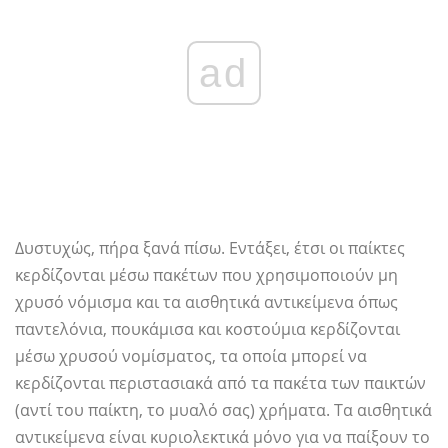
ad
Δυστυχώς, πήρα ξανά πίσω. Εντάξει, έτσι οι παίκτες
κερδίζονται μέσω πακέτων που χρησιμοποιούν μη
χρυσό νόμισμα και τα αισθητικά αντικείμενα όπως
παντελόνια, πουκάμισα και κοστούμια κερδίζονται
μέσω χρυσού νομίσματος, τα οποία μπορεί να
κερδίζονται περιστασιακά από τα πακέτα των παικτών
(αντί του παίκτη, το μυαλό σας) χρήματα. Τα αισθητικά
αντικείμενα είναι κυριολεκτικά μόνο για να παίξουν το