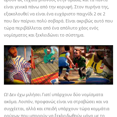
είναι γενικά πάνω από την κορυφή. Στον πυρήνα της,
εξακολουθεί να είναι ένα ευχάριστο παιχνίδι 2 σε 2
που δεν παίρνει πολύ σοβαρά. Είναι ακριβώς αυτό που
τώρα περιβάλλεται από ένα απόλυτο χάος ενός
νομίσματος και ξεκλειδώνει το σύστημα.
Ω! Δεν έχω μιλήσει
Γιατί
υπάρχουν δύο νομίσματα
ακόμα. Λοιπόν, προφανώς είναι να στραβώσει και να
συγχέεται, αλλά και επειδή υπάρχουν τώρα κομμάτια
ρούχων που μπορούν να ξεκλειδωθούν μόνο με το