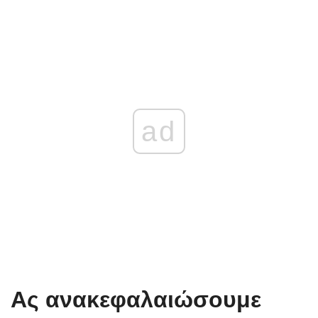
ad
Ας ανακεφαλαιώσουμε