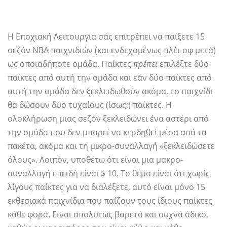
Η Εποχιακή Λειτουργία σάς επιτρέπει να παίξετε 15
σεζόν NBA παιχνιδιών (και ενδεχομένως πλέι-οφ μετά)
ως οποιαδήποτε ομάδα. Παίκτες
πρέπει
επιλέξτε δύο
παίκτες από αυτή την ομάδα και εάν δύο παίκτες από
αυτή την ομάδα δεν ξεκλειδωθούν ακόμα, το παιχνίδι
θα δώσουν δύο τυχαίους (ίσως;) παίκτες. Η
ολοκλήρωση μιας σεζόν ξεκλειδώνει ένα αστέρι από
την ομάδα που δεν μπορεί να κερδηθεί μέσα από τα
πακέτα, ακόμα και τη μικρο-συναλλαγή «ξεκλειδώσετε
όλους». Λοιπόν, υποθέτω ότι είναι μια μακρο-
συναλλαγή επειδή είναι $ 10. Το θέμα είναι ότι χωρίς
λίγους παίκτες για να διαλέξετε, αυτό είναι μόνο 15
εκθεσιακά παιχνίδια που παίζουν τους ίδιους παίκτες
κάθε φορά. Είναι απολύτως βαρετό και συχνά άδικο,