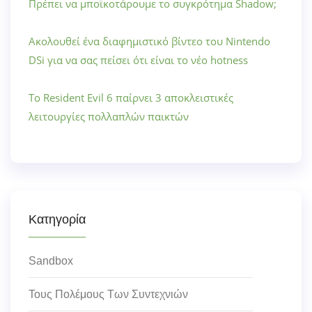
Πρέπει να μποϊκοτάρουμε το συγκρότημα Shadow;
Ακολουθεί ένα διαφημιστικό βίντεο του Nintendo
DSi για να σας πείσει ότι είναι το νέο hotness
Το Resident Evil 6 παίρνει 3 αποκλειστικές
λειτουργίες πολλαπλών παικτών
Κατηγορία
Sandbox
Τους Πολέμους Των Συντεχνιών