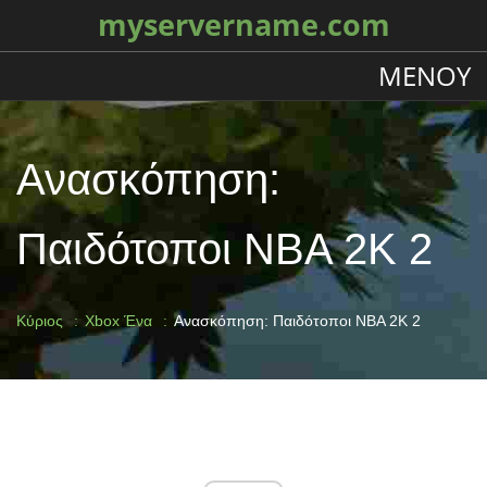
myservername.com
ΜΕΝΟΎ
Ανασκόπηση:
Παιδότοποι NBA 2K 2
Κύριος
Xbox Ένα
Ανασκόπηση: Παιδότοποι NBA 2K 2