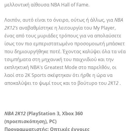
μελλοντική αίθουσα NBA Hall of Fame.
Λοιπόν, αυτό είναι το όνειρο, ούτως ή άλλως, για
NBA
2K12's
αναβαθμίστηκε η λειτουργία του My Player,
ένας από τους μυριάδες τρόπους για να απολαύσετε
ίσως τον πιο εμπεριστατωμένο προσομοιωτή μπάσκετ
που δημιουργήθηκε ποτέ. Έχοντας καλύψει όλα τα νέα
τσιμπήματα στη μηχανική του παιχνιδιού και την
εκπληκτική NBA's Greatest Mode στο παρελθόν, οι
λαοί στο 2K Sports σκέφτηκαν ότι ήρθε η ώρα να
αποκαλύψει το ψωμί τους και το βούτυρο του
2Κ12
.
ΝΒΑ 2Κ12
(PlayStation 3, Xbox 360
(προεπισκόπηση), PC)
Προγραμματιστής:
Οπτικές έννοιες