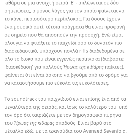
κιθάρα σε μια ανοιχτή σειρά 'Ε' - απλώνεται σε δύο
σημειώσεις, ο μόνος λόγος για τον οποίο φαίνεται να
το κάνει περισσότερο περίπλοκος. Για όσους έχουν
ένα μουσικό αυτί, τέτοια πράγματα θα είναι προφανή
σε σημείο που θα αποσπούν την προσοχή. Ενώ είμαι
όλοι για να φτιάξετε το παιχνίδι όσο το δυνατόν πιο
διασκεδαστικό, υπάρχουν πολλά riffs διαδεδομένα σε
όλο το δίσκο που είναι εγγενώς περίπλοκα (διαβάστε:
'διασκέδαση' για πολλούς
Ήρωας της κιθάρας
παίκτες),
φαίνεται ότι είναι άσκοπο να βγούμε από το δρόμο για
να καταστήσουμε πιο εύκολα τις ευκολότερες.
Το soundtrack του παιχνιδιού είναι επίσης ένα από τα
μεγαλύτερα της σειράς, και ίσως το καλύτερο του, υπό
τον όρο ότι ταιριάζετε με τον δημογραφικό πυρήνα
του
Ήρωας της κιθάρας
οπαδούς. Είναι βαρύ στο
μέταλλο εδώ, με τα τραγούδια του Avenged Sevenfold,