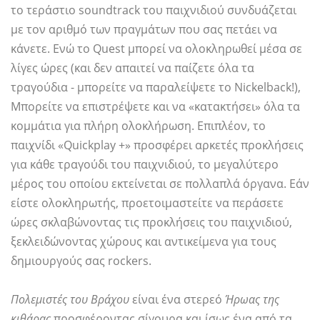
το τεράστιο soundtrack του παιχνιδιού συνδυάζεται
με τον αριθμό των πραγμάτων που σας πετάει να
κάνετε. Ενώ το Quest μπορεί να ολοκληρωθεί μέσα σε
λίγες ώρες (και δεν απαιτεί να παίζετε όλα τα
τραγούδια - μπορείτε να παραλείψετε το Nickelback!),
Μπορείτε να επιστρέψετε και να «κατακτήσει» όλα τα
κομμάτια για πλήρη ολοκλήρωση. Επιπλέον, το
παιχνίδι «Quickplay +» προσφέρει αρκετές προκλήσεις
για κάθε τραγούδι του παιχνιδιού, το μεγαλύτερο
μέρος του οποίου εκτείνεται σε πολλαπλά όργανα. Εάν
είστε ολοκληρωτής, προετοιμαστείτε να περάσετε
ώρες σκλαβώνοντας τις προκλήσεις του παιχνιδιού,
ξεκλειδώνοντας χώρους και αντικείμενα για τους
δημιουργούς σας rockers.
Πολεμιστές του Βράχου
είναι ένα στερεό
Ήρωας της
κιθάρας
προσφέροντας σίγουρα και ίσως ένα από τα