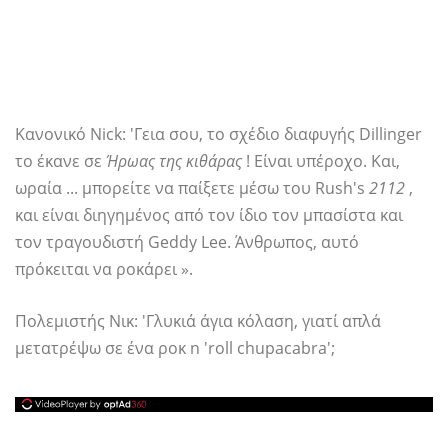
Κανονικό Nick: 'Γεια σου, το σχέδιο διαφυγής Dillinger
το έκανε σε
Ήρωας της κιθάρας
! Είναι υπέροχο. Και,
ωραία ... μπορείτε να παίξετε μέσω του Rush's
2112
,
και είναι διηγημένος από τον ίδιο τον μπασίστα και
τον τραγουδιστή Geddy Lee. Άνθρωπος, αυτό
πρόκειται να ροκάρει ».
Πολεμιστής Νικ: 'Γλυκιά άγια κόλαση, γιατί απλά
μετατρέψω σε ένα ροκ n 'roll chupacabra';