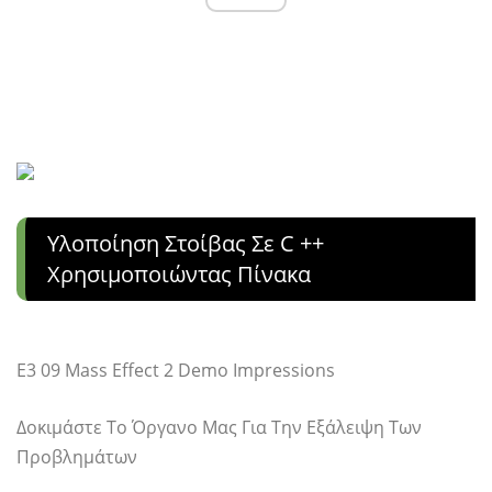
Υλοποίηση Στοίβας Σε C ++
Χρησιμοποιώντας Πίνακα
E3 09 Mass Effect 2 Demo Impressions
Δοκιμάστε Το Όργανο Μας Για Την Εξάλειψη Των
Προβλημάτων