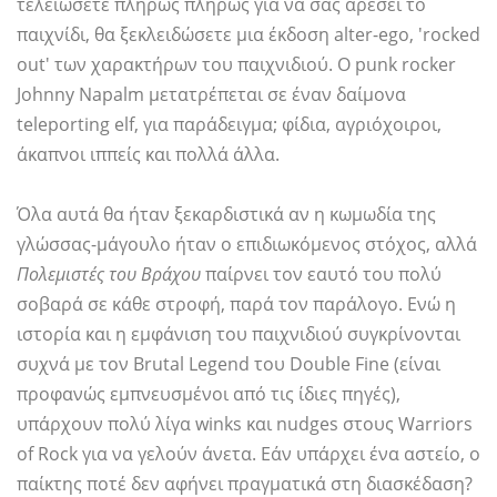
τελειώσετε πλήρως πλήρως για να σας αρέσει το
παιχνίδι, θα ξεκλειδώσετε μια έκδοση alter-ego, 'rocked
out' των χαρακτήρων του παιχνιδιού. Ο punk rocker
Johnny Napalm μετατρέπεται σε έναν δαίμονα
teleporting elf, για παράδειγμα; φίδια, αγριόχοιροι,
άκαπνοι ιππείς και πολλά άλλα.
Όλα αυτά θα ήταν ξεκαρδιστικά αν η κωμωδία της
γλώσσας-μάγουλο ήταν ο επιδιωκόμενος στόχος, αλλά
Πολεμιστές του Βράχου
παίρνει τον εαυτό του πολύ
σοβαρά σε κάθε στροφή, παρά τον παράλογο. Ενώ η
ιστορία και η εμφάνιση του παιχνιδιού συγκρίνονται
συχνά με τον Brutal Legend του Double Fine (είναι
προφανώς εμπνευσμένοι από τις ίδιες πηγές),
υπάρχουν πολύ λίγα winks και nudges στους Warriors
of Rock για να γελούν άνετα. Εάν υπάρχει ένα αστείο, ο
παίκτης ποτέ δεν αφήνει πραγματικά στη διασκέδαση?