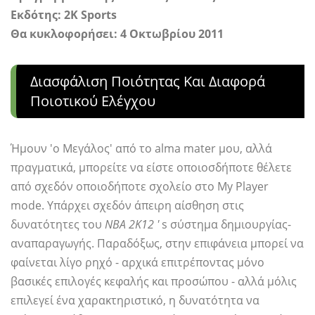
Εκδότης: 2K Sports
Θα κυκλοφορήσει: 4 Οκτωβρίου 2011
Διασφάλιση Ποιότητας Και Διαφορά
Ποιοτικού Ελέγχου
Ήμουν 'ο Μεγάλος' από το alma mater μου, αλλά
πραγματικά, μπορείτε να είστε οποιοσδήποτε θέλετε
από σχεδόν οποιοδήποτε σχολείο στο My Player
mode. Υπάρχει σχεδόν άπειρη αίσθηση στις
δυνατότητες του
NBA 2Κ12 '
s σύστημα δημιουργίας-
αναπαραγωγής. Παραδόξως, στην επιφάνεια μπορεί να
φαίνεται λίγο ρηχό - αρχικά επιτρέποντας μόνο
βασικές επιλογές κεφαλής και προσώπου - αλλά μόλις
επιλεγεί ένα χαρακτηριστικό, η δυνατότητα να