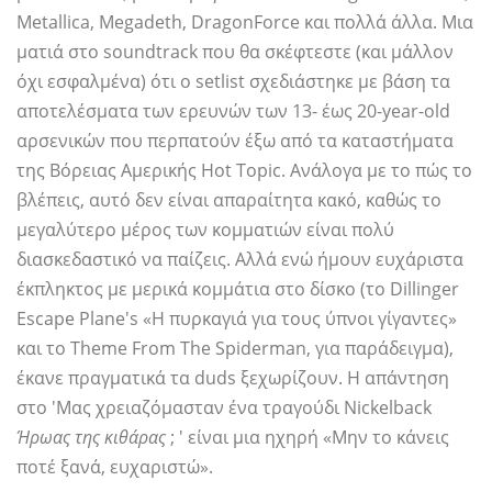
Metallica, Megadeth, DragonForce και πολλά άλλα. Μια
ματιά στο soundtrack που θα σκέφτεστε (και μάλλον
όχι εσφαλμένα) ότι ο setlist σχεδιάστηκε με βάση τα
αποτελέσματα των ερευνών των 13- έως 20-year-old
αρσενικών που περπατούν έξω από τα καταστήματα
της Βόρειας Αμερικής Hot Topic. Ανάλογα με το πώς το
βλέπεις, αυτό δεν είναι απαραίτητα κακό, καθώς το
μεγαλύτερο μέρος των κομματιών είναι πολύ
διασκεδαστικό να παίζεις. Αλλά ενώ ήμουν ευχάριστα
έκπληκτος με μερικά κομμάτια στο δίσκο (το Dillinger
Escape Plane's «Η πυρκαγιά για τους ύπνοι γίγαντες»
και το Theme From The Spiderman, για παράδειγμα),
έκανε πραγματικά τα duds ξεχωρίζουν. Η απάντηση
στο 'Μας χρειαζόμασταν ένα τραγούδι Nickelback
Ήρωας της κιθάρας
; ' είναι μια ηχηρή «Μην το κάνεις
ποτέ ξανά, ευχαριστώ».