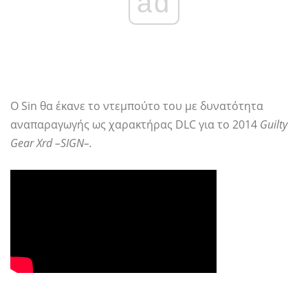
ad
Ο Sin θα έκανε το ντεμπούτο του με δυνατότητα
αναπαραγωγής ως χαρακτήρας DLC για το 2014
Guilty
Gear Xrd –SIGN–.