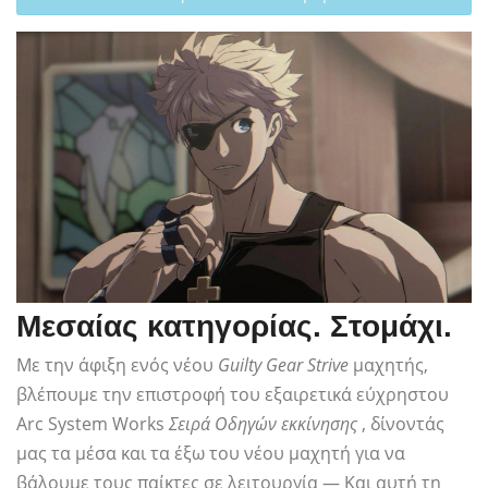
Μεσαίας κατηγορίας. Στομάχι.
Με την άφιξη ενός νέου
Guilty Gear Strive
μαχητής,
βλέπουμε την επιστροφή του εξαιρετικά εύχρηστου
Arc System Works
Σειρά Οδηγών εκκίνησης
, δίνοντάς
μας τα μέσα και τα έξω του νέου μαχητή για να
βάλουμε τους παίκτες σε λειτουργία — Και αυτή τη