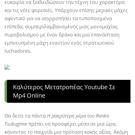
ευκαιρία να ξεκλειδώσουν την τέχνη του χαρακτήρα
και τις νέες φορεσιές. Υπάρχουν επίσης μερικές μάχες
αφεντικό για να ισορροπήσει τα τυποποιημένα
επίπεδα, συμπεριλαμβανομένης μιας μονομαχίας
πυροβολισμού με έναν δράκο και μια επανάσταση
εμπνευσμένη μάχη εναντίον ενός στρατιωτικού
luchadores.
Καλύτερος Μετατροπέας Youtube Σε
Mp4 Online
Θα δείτε τα πάντα
Η μακρύτερη μέρα του Ranko
Tsukugime
πρέπει να προσφέρει μέσα σε μια ώρα,
κάνοντας το παιχνίδι μια πρόταση κακής αξίας. Ακόμη