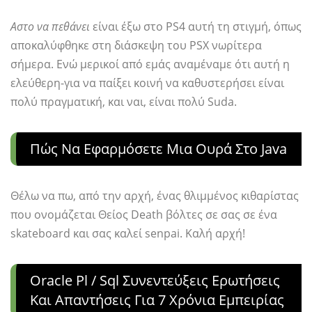
Αστο να πεθάνει
είναι έξω στο PS4 αυτή τη στιγμή, όπως
αποκαλύφθηκε στη διάσκεψη του PSX νωρίτερα
σήμερα. Ενώ μερικοί από εμάς αναμέναμε ότι αυτή η
ελεύθερη-για να παίξει κοινή να καθυστερήσει είναι
πολύ πραγματική, και ναι, είναι πολύ Suda.
Πώς Να Εφαρμόσετε Μια Ουρά Στο Java
Θέλω να πω, από την αρχή, ένας θλιμμένος κιθαρίστας
που ονομάζεται Θείος Death βόλτες σε σας σε ένα
skateboard και σας καλεί senpai. Καλή αρχή!
Oracle Pl / Sql Συνεντεύξεις Ερωτήσεις
Και Απαντήσεις Για 7 Χρόνια Εμπειρίας