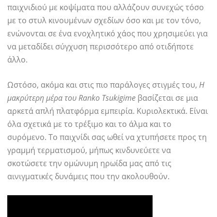
παιχνιδιού με κοψίματα που αλλάζουν συνεχώς τόσο
με το στυλ κινουμένων σχεδίων όσο και με τον τόνο,
ενώνονται σε ένα ενοχλητικό χάος που χρησιμεύει για
να μεταδίδει σύγχυση περισσότερο από οτιδήποτε
άλλο.
Ωστόσο, ακόμα και στις πιο παράλογες στιγμές του,
Η
μακρύτερη μέρα του Ranko Tsukigime
βασίζεται σε μια
αρκετά απλή πλατφόρμα εμπειρία. Κυριολεκτικά. Είναι
όλα σχετικά με το τρέξιμο και το άλμα και το
συρόμενο. Το παιχνίδι σας ωθεί να χτυπήσετε προς τη
γραμμή τερματισμού, μήπως κινδυνεύετε να
σκοτώσετε την ομώνυμη ηρωίδα μας από τις
αινιγματικές δυνάμεις που την ακολουθούν.