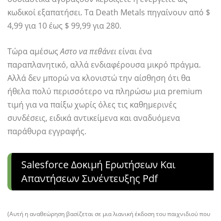
κωδικοί εξαπατήσει. Τα Death Metals πηγαίνουν από $
4,99 για 10 έως $ 99,99 για 280.
Τώρα αμέσως
Αστο να πεθάνει
είναι ένα
παραπλανητικό, αλλά ενδιαφέρουσα μικρό πράγμα.
Αλλά δεν μπορώ να κλονιστώ την αίσθηση ότι θα
ήθελα πολύ περισσότερο να πληρώσω μια premium
τιμή για να παίξω χωρίς όλες τις καθημερινές
συνδέσεις, ειδικά αντικείμενα και αναδυόμενα
παράθυρα εγγραφής.
Salesforce Δοκιμή Ερωτήσεων Και
Απαντήσεων Συνέντευξης Pdf
(Αυτή η αναθεώρηση βασίζεται σε μια λιανική έκδοση του παιχνιδιού που