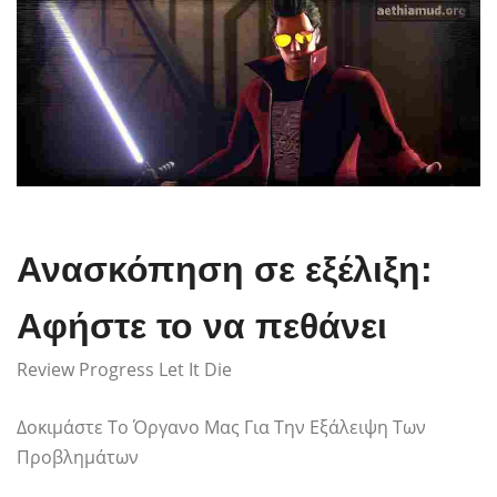
Ανασκόπηση σε εξέλιξη:
Αφήστε το να πεθάνει
Review Progress Let It Die
Δοκιμάστε Το Όργανο Μας Για Την Εξάλειψη Των
Προβλημάτων