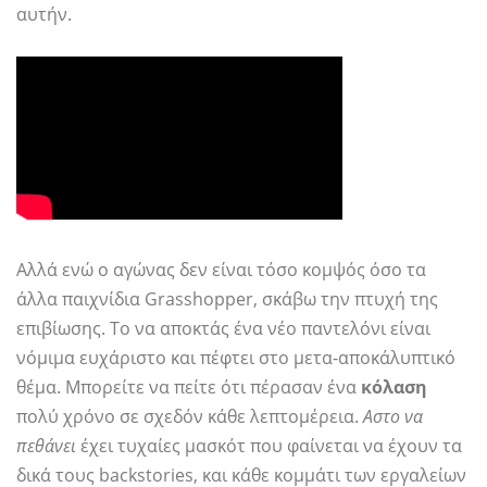
αυτήν.
Αλλά ενώ ο αγώνας δεν είναι τόσο κομψός όσο τα
άλλα παιχνίδια Grasshopper, σκάβω την πτυχή της
επιβίωσης. Το να αποκτάς ένα νέο παντελόνι είναι
νόμιμα ευχάριστο και πέφτει στο μετα-αποκάλυπτικό
θέμα. Μπορείτε να πείτε ότι πέρασαν ένα
κόλαση
πολύ χρόνο σε σχεδόν κάθε λεπτομέρεια.
Αστο να
πεθάνει
έχει τυχαίες μασκότ που φαίνεται να έχουν τα
δικά τους backstories, και κάθε κομμάτι των εργαλείων