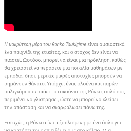
Η μακρύτερη μέρα του Ranko Tsukigime
είναι ουσιαστικά
ένα παιχνίδι της ετικέτας, και ο στόχος δεν είναι να
πιαστεί. Ωστόσο, μπορεί να είναι μια πρόκληση, καθώς
θα χρειαστεί να περάσετε μια ποικιλία μαθημάτων με
εμπόδια, όπου μερικές μικρές αποτυχίες μπορούν να
σημάνουν θάνατο. Υπάρχει ένας ολοένα και παρών
σαλιγκάρι που σπάει τα τακούνια της Ράνκο, απλά σας
περιμένει να γλιστρήσει, ώστε να μπορεί να κλείσει
την απόσταση και να σκαρφαλώσει πάνω της.
Ευτυχώς, η Ράνκο είναι εξοπλισμένη με ένα όπλο για
να κρατήσει τους επιτιθέμενους στο κόλπο. Μια