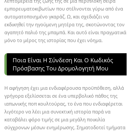
λεπτομέρεια της ζωής της σε μια περίπλοκη σειρά
εμπορευματοκιβωτίων που στέλνονται γύρω από ένα
αυτοματοποιημένο γκαράζ. Ω, και σχεδιάζει να
εκδικηθεί την ηγούμενη μητέρα της, σκοτώνοντας τον
αγαπητό παλιό της μπαμπά. Και αυτό είναι πραγματικά
μόνο το μέρος της ιστορίας που έχει νόημα.
Ποια Είναι Η Σύνδεση Και Ο Κωδικός
Πρόσβασης Του Δρομολογητή Μου
Η αφήγηση έχει μια ενδιαφέρουσα προϋπόθεση, αλλά
γρήγορα εξελίσσεται σε ένα υπερβολικό πάθος της
ιαπωνικής ποπ κουλτούρας, το ένα που ενδιαφέρεται
λιγότερο να λέει μια συνεκτική ιστορία παρά να
καταβάλει φόρο τιμής σε μια μεγάλη ποικιλία
σύγχρονων μέσων ενημέρωσης. Σηματοδοτεί τμήματα