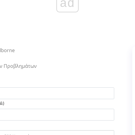
ad
odborne
Των Προβλημάτων
ά)