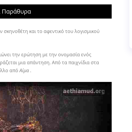
τα Παράθυρα
ον σκηνοθέτη και το αφεντικό του λογισμικού
ιώνει την ερώτηση με την ονομασία ενός
ράζεται μια απάντηση. Από τα παιχνίδια στα
 άλλο από
Αίμα
.