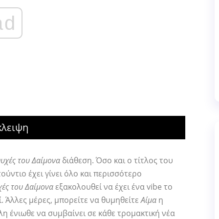
ad
κλειψη
ψυχές του Δαίμονα
διάθεση. Όσο και ο τίτλος του
ούντιο έχει γίνει όλο και περισσότερο
χές του Δαίμονα
εξακολουθεί να έχει ένα vibe το
. Άλλες μέρες, μπορείτε να θυμηθείτε
Αίμα
η
η ένιωθε να συμβαίνει σε κάθε τρομακτική νέα