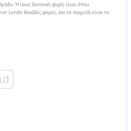
βράδυ. Ή ίσως
Σκοτεινές ψυχές
είναι όπου
nor Londo δεκάδες φορές, και το παιχνίδι είναι το
ad