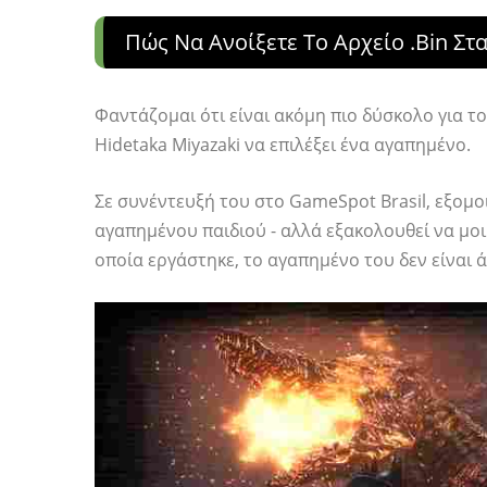
Πώς Να Ανοίξετε Το Αρχείο .bin Σ
Φαντάζομαι ότι είναι ακόμη πιο δύσκολο για τ
Hidetaka Miyazaki να επιλέξει ένα αγαπημένο.
Σε συνέντευξή του στο GameSpot Brasil, εξομο
αγαπημένου παιδιού - αλλά εξακολουθεί να μοι
οποία εργάστηκε, το αγαπημένο του δεν είναι