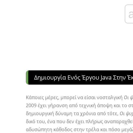
Δημιουργία Ενός Έργου Java Στην Έ
Κάποιες μέρες, μπορεί να είσαι νοσταλγική
Οι 
2009 έχει γήρανση από τεχνική άποψη και το στ
δημιουργική δύναμη τα χρόνια από τότε,
Οι ψυ
δικό του, ένα που δεν έχει πλήρως αναπαραχθεί
αδυσώπητη κάθοδος στην τρέλα και πόσο μεγάλ