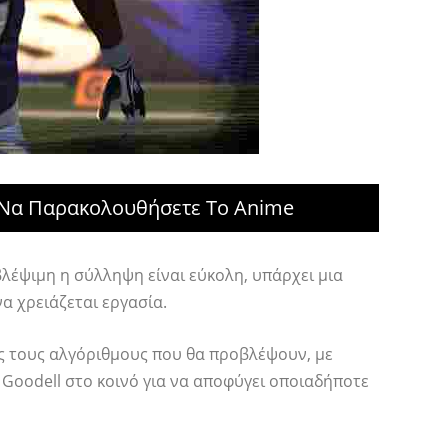
ια Να Παρακολουθήσετε Το Anime
λέψιμη η σύλληψη είναι εύκολη, υπάρχει μια
α χρειάζεται εργασία.
ς τους αλγόριθμους που θα προβλέψουν, με
 Goodell στο κοινό για να αποφύγει οποιαδήποτε