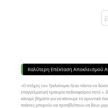
Καλύτερη Επέκταση Αποκλεισμού 
«Ο στόχος του
Τρελαίνομαι
ήταν πάντα να δώσου
επαγγελματική εμπειρία ποδοσφαίρου ποτέ », 
κάναμε βήματα για να κάνουμε το αμυντικό παι
παίκτες μπορούν να προσβλέπουν να δουν μερ