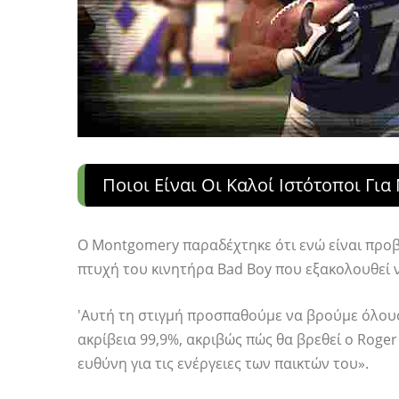
Ποιοι Είναι Οι Καλοί Ιστότοποι Γ
Ο Montgomery παραδέχτηκε ότι ενώ είναι προβ
πτυχή του κινητήρα Bad Boy που εξακολουθεί ν
'Αυτή τη στιγμή προσπαθούμε να βρούμε όλου
ακρίβεια 99,9%, ακριβώς πώς θα βρεθεί ο Roger
ευθύνη για τις ενέργειες των παικτών του».