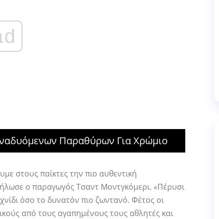
ad
Αναδυόμενων Παραθύρων Για Χρώμιο
με στους παίκτες την πιο αυθεντική
δήλωσε ο παραγωγός Τσαντ Μοντγκόμερι. «Πέρυσι
χνίδι όσο το δυνατόν πιο ζωντανό. Φέτος οι
ικούς από τους αγαπημένους τους αθλητές και