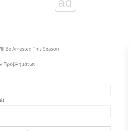
ad
ll Be Arrested This Season
Των Προβλημάτων
ά)