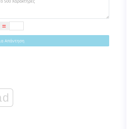
ια Απάντηση
ad