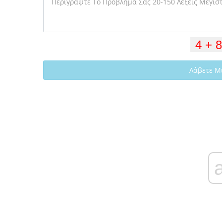
Λάβετε Μ