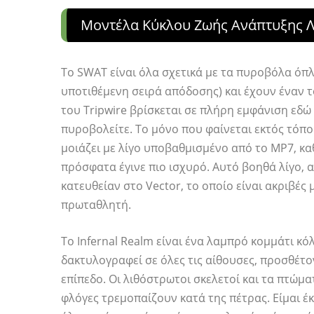
Μοντέλα Κύκλου Ζωής Ανάπτυξης Λ
Το SWAT είναι όλα σχετικά με τα πυροβόλα όπλα
υποτιθέμενη σειρά απόδοσης) και έχουν έναν
του Tripwire βρίσκεται σε πλήρη εμφάνιση εδώ 
πυροβολείτε. Το μόνο που φαίνεται εκτός τόπο
μοιάζει με λίγο υποβαθμισμένο από το MP7, κ
πρόσφατα έγινε πιο ισχυρό. Αυτό βοηθά λίγο,
κατευθείαν στο Vector, το οποίο είναι ακριβές
πρωταθλητή.
Το Infernal Realm είναι ένα λαμπρό κομμάτι κό
δακτυλογραφεί σε όλες τις αίθουσες, προσθέτ
επίπεδο. Οι λιθόστρωτοι σκελετοί και τα πτώμα
φλόγες τρεμοπαίζουν κατά της πέτρας. Είμαι έκ