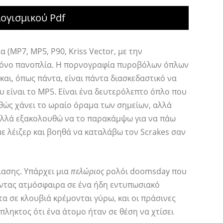
ογισμικού Pdf
 (MP7, MP5, P90, Kriss Vector, με την
 τόνο πανοπλία. Η πορνογραφία πυροβόλων όπλων
και, όπως πάντα, είναι πάντα διασκεδαστικό να
υ είναι το MP5. Είναι ένα δευτερόλεπτο όπλο που
αθώς χάνει το ωραίο όραμα των σημείων, αλλά
 αλλά εξακολουθώ να το παρακάμψω για να πάω
 με λέιζερ και βοηθά να καταλάβω τον Scrakes σαν
λασης. Υπάρχει μια
πελώριος
ρολόι doomsday που
οντας ατμόσφαιρα σε ένα ήδη εντυπωσιακό
τα σε κλουβιά κρέμονται γύρω, και οι πράσινες
πληκτος ότι ένα άτομο ήταν σε θέση να χτίσει