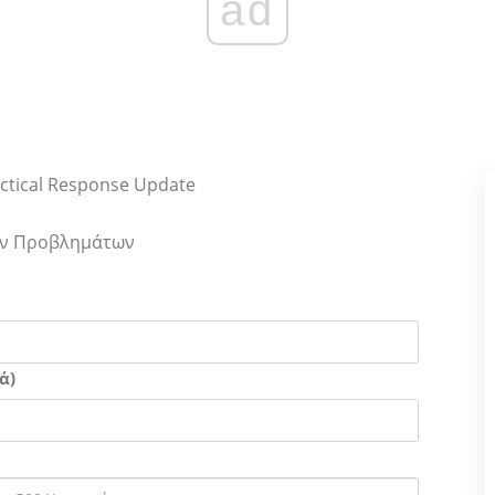
ad
Tactical Response Update
Των Προβλημάτων
ά)