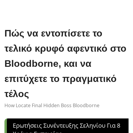
Πώς να εντοπίσετε το
τελικό κρυφό αφεντικό στο
Bloodborne, και να
επιτύχετε το πραγματικό
τέλος
How Locate Final Hidden Boss Bloodborne
Ερωτήσεις Συνέντευξης Σεληνίου Για 8