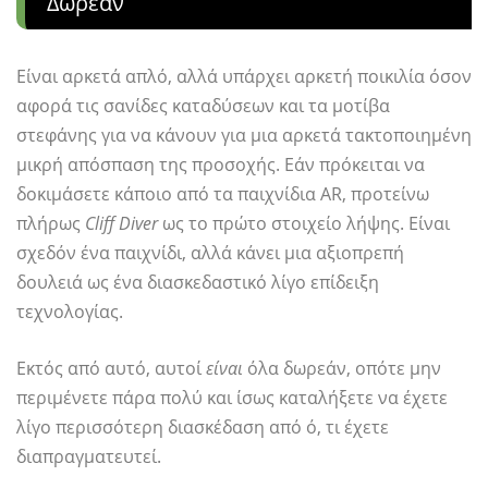
Δωρεάν
Είναι αρκετά απλό, αλλά υπάρχει αρκετή ποικιλία όσον
αφορά τις σανίδες καταδύσεων και τα μοτίβα
στεφάνης για να κάνουν για μια αρκετά τακτοποιημένη
μικρή απόσπαση της προσοχής. Εάν πρόκειται να
δοκιμάσετε κάποιο από τα παιχνίδια AR, προτείνω
πλήρως
Cliff Diver
ως το πρώτο στοιχείο λήψης. Είναι
σχεδόν ένα παιχνίδι, αλλά κάνει μια αξιοπρεπή
δουλειά ως ένα διασκεδαστικό λίγο επίδειξη
τεχνολογίας.
Εκτός από αυτό, αυτοί
είναι
όλα δωρεάν, οπότε μην
περιμένετε πάρα πολύ και ίσως καταλήξετε να έχετε
λίγο περισσότερη διασκέδαση από ό, τι έχετε
διαπραγματευτεί.