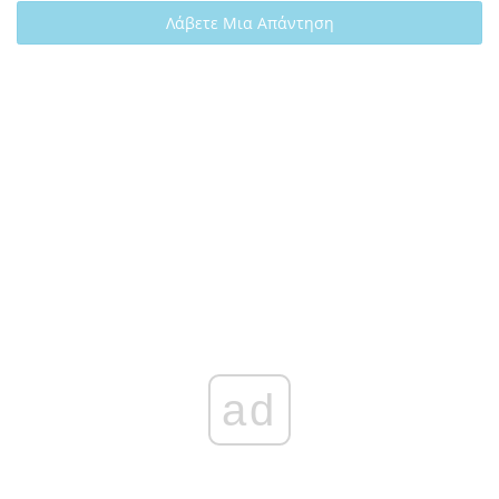
Λάβετε Μια Απάντηση
ad