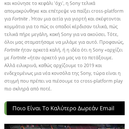
και κούνησε το κεφάλι 'όχι', η Sony τελικά
απομακρύνθηκε και επέτρεψε να παίξει cross-platform
για
Fortnite
. Ήταν μια αιτία για γιορτή και σκέφτονται
κομμάτια για το πώς οι οπαδοί κέρδισαν τελικά, πώς
τελικά πήρε μεγάλη, κακή Sony για να ακούσει. Τότε,
όλοι μας σταματήσαμε να μιλάμε για αυτό. Προφανώς,
Fortnite
ήταν αρκετά καλή, ή η ιδέα ότι η Sony «αρχίζει
με
Fortnite
«ήταν αρκετό για μας να το πετάξουμε.
Αλλά ειλικρινά, καθώς αρχίζουμε το 2019 και
ενδεχομένως μια νέα κονσόλα της Sony, τώρα είναι η
στιγμή που πρέπει να πιέσουμε το cross-platform play
πιο σκληρά από ποτέ.
Ποιο Είναι Το Καλύτερο Δωρεάν Email