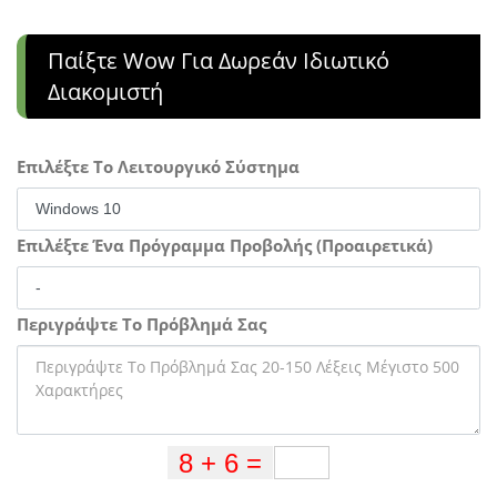
Παίξτε Wow Για Δωρεάν Ιδιωτικό
Διακομιστή
Επιλέξτε Το Λειτουργικό Σύστημα
Επιλέξτε Ένα Πρόγραμμα Προβολής (Προαιρετικά)
Περιγράψτε Το Πρόβλημά Σας