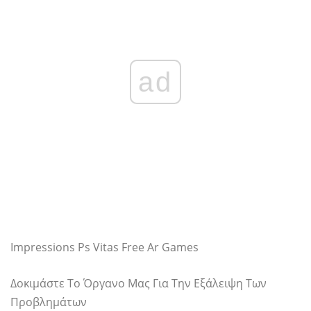
ad
Impressions Ps Vitas Free Ar Games
Δοκιμάστε Το Όργανο Μας Για Την Εξάλειψη Των
Προβλημάτων