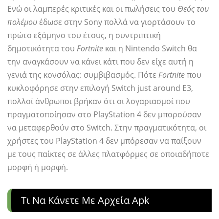
Ενώ οι λαμπερές κριτικές και οι πωλήσεις του
Θεός του
πολέμου
έδωσε στην Sony πολλά να γιορτάσουν το
πρώτο εξάμηνο του έτους, η συντριπτική
δημοτικότητα του
Fortnite
και η Nintendo Switch θα
την αναγκάσουν να κάνει κάτι που δεν είχε αυτή η
γενιά της κονσόλας: συμβιβασμός. Πότε
Fortnite
που
κυκλοφόρησε στην επιλογή Switch just around E3,
πολλοί άνθρωποι βρήκαν ότι οι λογαριασμοί που
πραγματοποίησαν στο PlayStation 4 δεν μπορούσαν
να μεταφερθούν στο Switch. Στην πραγματικότητα, οι
χρήστες του PlayStation 4 δεν μπόρεσαν να παίξουν
με τους παίκτες σε άλλες πλατφόρμες σε οποιαδήποτε
μορφή ή μορφή.
Τι Να Κάνετε Με Αρχεία Apk