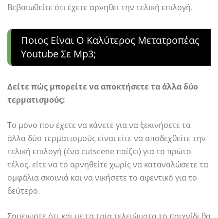
Βεβαιωθείτε ότι έχετε αρνηθεί την τελική επιλογή.
Ποιος Είναι Ο Καλύτερος Μετατροπέας
Youtube Σε Mp3;
Δείτε πώς μπορείτε να αποκτήσετε τα άλλα δύο
τερματισμούς:
Το μόνο που έχετε να κάνετε για να ξεκινήσετε τα
άλλα δύο τερματισμούς είναι είτε να αποδεχθείτε την
τελική επιλογή (ένα cutscene παίζει) για το πρώτο
τέλος, είτε να το αρνηθείτε χωρίς να καταναλώσετε τα
ομφάλια σκοινιά και να νικήσετε το αφεντικό για το
δεύτερο.
Σημειώστε ότι και με τα τρία τελειώματα το παιχνίδι θα