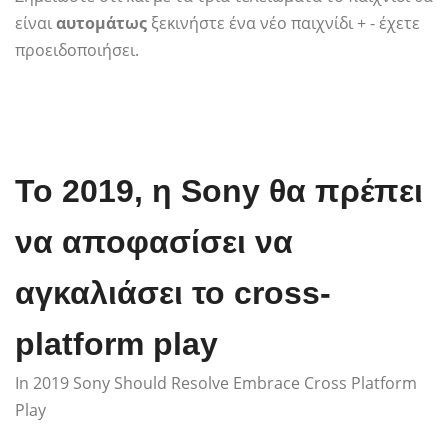
είναι
αυτομάτως
ξεκινήστε ένα νέο παιχνίδι + - έχετε
προειδοποιήσει.
Το 2019, η Sony θα πρέπει
να αποφασίσει να
αγκαλιάσει το cross-
platform play
In 2019 Sony Should Resolve Embrace Cross Platform
Play