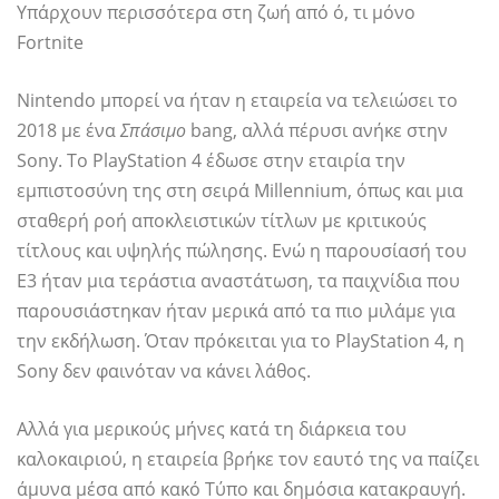
Υπάρχουν περισσότερα στη ζωή από ό, τι μόνο
Fortnite
Nintendo μπορεί να ήταν η εταιρεία να τελειώσει το
2018 με ένα
Σπάσιμο
bang, αλλά πέρυσι ανήκε στην
Sony. Το PlayStation 4 έδωσε στην εταιρία την
εμπιστοσύνη της στη σειρά Millennium, όπως και μια
σταθερή ροή αποκλειστικών τίτλων με κριτικούς
τίτλους και υψηλής πώλησης. Ενώ η παρουσίασή του
E3 ήταν μια τεράστια αναστάτωση, τα παιχνίδια που
παρουσιάστηκαν ήταν μερικά από τα πιο μιλάμε για
την εκδήλωση. Όταν πρόκειται για το PlayStation 4, η
Sony δεν φαινόταν να κάνει λάθος.
Αλλά για μερικούς μήνες κατά τη διάρκεια του
καλοκαιριού, η εταιρεία βρήκε τον εαυτό της να παίζει
άμυνα μέσα από κακό Τύπο και δημόσια κατακραυγή.