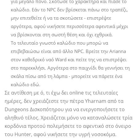
για μεγάλο πόνο. Σκότωσε το χαρακτήρα και πιάσε το
καλώδιο. Εάν το NPC δεν βρίσκεται πάνω στο τραπέζι,
μην επιτεθείτε ή να τα σκοτώσετε - επιστρέψτε
αργότερα, αφού νικήσετε περισσότερα αφεντικά μέχρι
να βρίσκονται στη σωστή θέση και όχι εχθρικά.
Το τελευταίο γνωστό καλώδιο που μπορώ να
επιβεβαιώσω είναι από άλλο NPC. Βρείτε την Arianna
στον καθεδρικό ναό Ward και πείτε της να επιστρέψει
στο παρεκκλήσι. Αργότερα στο παιχνίδι θα γεννήσει τη
σκάλα πίσω από τη λάμπα - μπορείτε να πάρετε ένα
καλώδιο εδώ.
Σε αντίθεση με ό, τι έχω δει online τις τελευταίες
ημέρες, δεν χρειάζεστε την πέτρα Yharnam από τα
Dungeons Δισκοπότηρου για να ενεργοποιήσετε το
αληθινό τέλος. Χρειάζεται μόνο να καταναλώσετε τρία
κορδόνια προτού πολεμήσετε το αφεντικό στο όνειρο
του Hunter, αφού νικήσετε την υγρή νοσοκόμα.