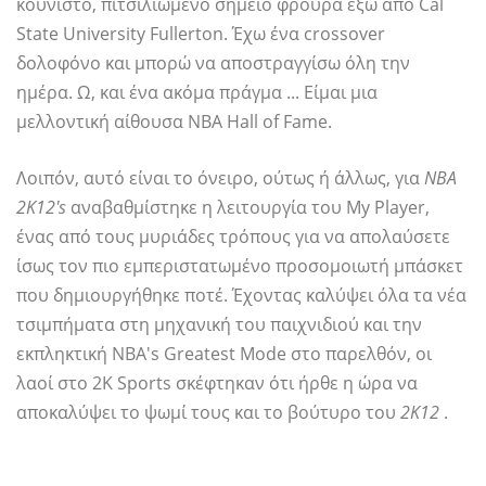
κουνιστό, πιτσιλιωμένο σημείο φρουρά έξω από Cal
State University Fullerton. Έχω ένα crossover
δολοφόνο και μπορώ να αποστραγγίσω όλη την
ημέρα. Ω, και ένα ακόμα πράγμα ... Είμαι μια
μελλοντική αίθουσα NBA Hall of Fame.
Λοιπόν, αυτό είναι το όνειρο, ούτως ή άλλως, για
NBA
2K12's
αναβαθμίστηκε η λειτουργία του My Player,
ένας από τους μυριάδες τρόπους για να απολαύσετε
ίσως τον πιο εμπεριστατωμένο προσομοιωτή μπάσκετ
που δημιουργήθηκε ποτέ. Έχοντας καλύψει όλα τα νέα
τσιμπήματα στη μηχανική του παιχνιδιού και την
εκπληκτική NBA's Greatest Mode στο παρελθόν, οι
λαοί στο 2K Sports σκέφτηκαν ότι ήρθε η ώρα να
αποκαλύψει το ψωμί τους και το βούτυρο του
2Κ12
.