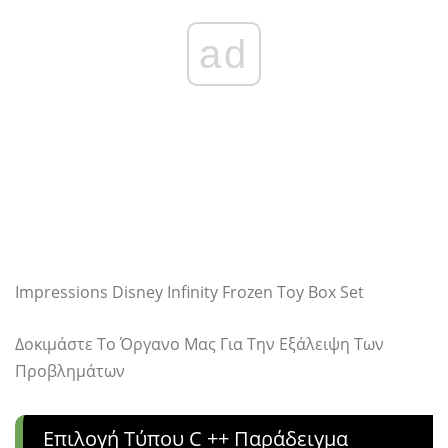
ad
Impressions Disney Infinity Frozen Toy Box Set
Δοκιμάστε Το Όργανο Μας Για Την Εξάλειψη Των
Προβλημάτων
Επιλογή Τύπου C ++ Παράδειγμα