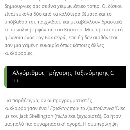
δημιουργίες σας σε ένα χειμωνιάτικο τοπίο. Οι δίσκοι
είναι εύκολα δύο από τα καλύτερα θέματα και το
υπόβαθρο του παιχνιδιού και μεταβάλλουν δραστικά
τη συνολική εμφάνιση του Κουτιού. Μου αρέσει αυτή
η έννοια ενός Toy Box
σειρά
, επειδή δεν αισθάνεται
σαν μια χαμένη ευκαιρία όπως κάποιες άλλες
κυκλοφορίες.
Αλγόριθμος Γρήγορης Ταξινόμησης C
++
Για παράδειγμα, αν οι προγραμματιστές
κυκλοφόρησαν ένα '
Εφιάλτης πριν τα Χριστούγεννα
'Disc
με τον Jack Skellington (πωλείται ξεχωριστά), θα ήταν
μια πολύ πιο συναρπαστική αγορά. Η συμπερίληψη