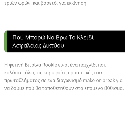
τριών ωρών, και βαρετό, για εκκίνηση.
Πού Μπορώ Να Βρω Το Κλειδί
Ασφαλείας Δικτύου
Η φετινή Βιτρίνα Rookie είναι ένα παιχνίδι που
καλύπτει όλες τις κορυφαίες προοπτικές του
πρωταθλήματος σε ένα διαγωνισμό make-or-break για
να δούμε πού θα τοποθετηθούν στο επόμενο βύθισμα.
Κατά τη διάρκεια του παιχνιδιού, αποδίδεται βαθμός
επιστολής βάσει της απόδοσης. Το να κερδίζεις πολλά,
να βοηθάς και να παίζεις καλό D μπορεί να πάει πολύ
μακριά για να εξασφαλίσει ένα ζεστό στίβο.