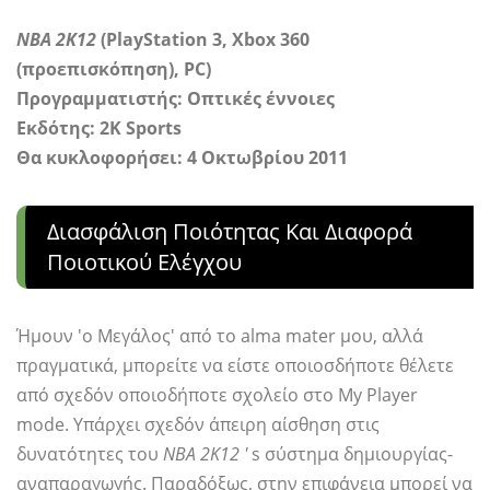
ΝΒΑ 2Κ12
(PlayStation 3, Xbox 360
(προεπισκόπηση), PC)
Προγραμματιστής:
Οπτικές έννοιες
Εκδότης: 2K Sports
Θα κυκλοφορήσει: 4 Οκτωβρίου 2011
Διασφάλιση Ποιότητας Και Διαφορά
Ποιοτικού Ελέγχου
Ήμουν 'ο Μεγάλος' από το alma mater μου, αλλά
πραγματικά, μπορείτε να είστε οποιοσδήποτε θέλετε
από σχεδόν οποιοδήποτε σχολείο στο My Player
mode. Υπάρχει σχεδόν άπειρη αίσθηση στις
δυνατότητες του
NBA 2Κ12 '
s σύστημα δημιουργίας-
αναπαραγωγής. Παραδόξως, στην επιφάνεια μπορεί να