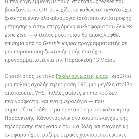
Η περίεργη εμμονή με τους ιστότοπους teaser που
βασίζονται σε CRT συνεχίζεται, καθώς το miHoYo έχει
ξεκινήσει έναν ολοκαίνουργιο ιστότοπο αντίστροφης
μέτρησης για την επερχόμενη κυκλοφορία του
Zenless
Zone Zero
— ο τίτλος μυστηρίου θα αποκαλυφθεί
επίσημα από το
Genshin Impact
προγραμματιστής σε
μια παρουσίαση ζωντανής ροής που έχει
προγραμματιστεί για την Παρασκευή 13 Μαΐου.
Ο ιστότοπος με τίτλο
Ρεκόρ άγνωστης ώρας
, διαθέτει
μια παλιάς σχολής τηλεόραση CRT, μια μεγάλη στοίβα
από κασέτες VHS, πολλές αφίσες anime που δεν
περιγράφονται και ένα ημερολόγιο — που
σηματοδοτεί κάθε μέρα πριν από την αποκάλυψη της
Παρασκευής. Κάνοντας κλικ στο κουμπί ελέγχου της
τηλεόρασης ενεργοποιείται μια θολή και ενοχλητική
αναφορά ήχου, μαζί με μερικές χιονισμένες εικόνες.