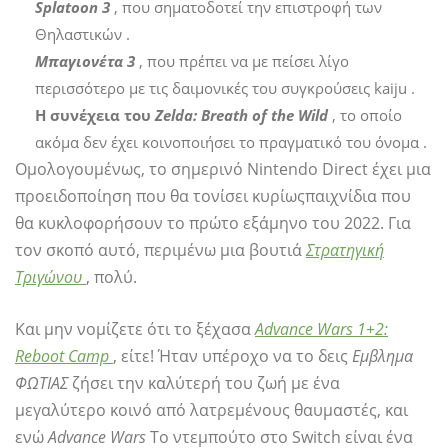
Splatoon 3
, που σηματοδοτεί την επιστροφή των
Θηλαστικών .
Μπαγιονέτα 3
, που πρέπει να με πείσει λίγο
περισσότερο με τις δαιμονικές του συγκρούσεις kaiju .
Η συνέχεια του
Zelda: Breath of the Wild
, το οποίο
ακόμα δεν έχει κοινοποιήσει το πραγματικό του όνομα .
Ομολογουμένως, το σημερινό Nintendo Direct έχει μια
προειδοποίηση που θα τονίσει κυρίως
παιχνίδια που
θα κυκλοφορήσουν το πρώτο εξάμηνο του 2022. Για
τον σκοπό αυτό, περιμένω μια βουτιά
Στρατηγική
Τριγώνου
, πολύ.
Και μην νομίζετε ότι το ξέχασα
Advance Wars 1+2:
Reboot Camp
, είτε! Ήταν υπέροχο να το δεις
Εμβλημα
ΦΩΤΙΑΣ
ζήσει την καλύτερή του ζωή με ένα
μεγαλύτερο κοινό από λατρεμένους θαυμαστές, και
ενώ
Advance Wars
Το ντεμπούτο στο Switch είναι ένα