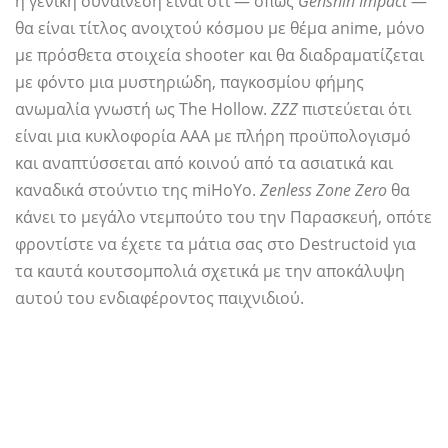
η γενική συναίνεση είναι ότι — όπως
Genshin Impact
—
θα είναι τίτλος ανοιχτού κόσμου με θέμα anime, μόνο
με πρόσθετα στοιχεία shooter και θα διαδραματίζεται
με φόντο μια μυστηριώδη, παγκοσμίου φήμης
ανωμαλία γνωστή ως The Hollow.
ΖΖΖ
πιστεύεται ότι
είναι μια κυκλοφορία AAA με πλήρη προϋπολογισμό
και αναπτύσσεται από κοινού από τα ασιατικά και
καναδικά στούντιο της miHoYo.
Zenless Zone Zero
θα
κάνει το μεγάλο ντεμπούτο του την Παρασκευή, οπότε
φροντίστε να έχετε τα μάτια σας στο Destructoid για
τα καυτά κουτσομπολιά σχετικά με την αποκάλυψη
αυτού του ενδιαφέροντος παιχνιδιού.