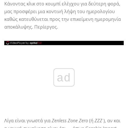
Κάνοντας κλικ στο κουμπί ελέγχου για δεύτερη φορά,
μας προσφέρει μια κοντινή λήψη του ημερολογίου
καθώς κατευθύνεται προς την επικείμενη ημερομηνία
αποκάλυψης. Περίεργος.
ad
Λίγα είναι γνωστά για
Zenless Zone Zero
(ή
ΖΖΖ
), αν και