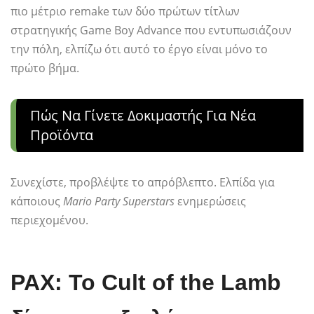
πιο μέτριο remake των δύο πρώτων τίτλων
στρατηγικής Game Boy Advance που εντυπωσιάζουν
την πόλη, ελπίζω ότι αυτό το έργο είναι μόνο το
πρώτο βήμα.
Πώς Να Γίνετε Δοκιμαστής Για Νέα
Προϊόντα
Συνεχίστε, προβλέψτε το απρόβλεπτο. Ελπίδα για
κάποιους
Mario Party Superstars
ενημερώσεις
περιεχομένου.
PAX: Το Cult of the Lamb