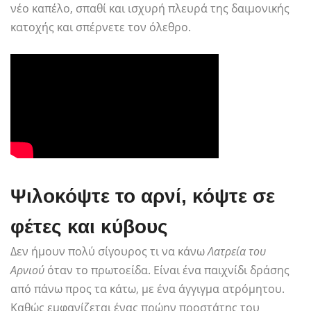
νέο καπέλο, σπαθί και ισχυρή πλευρά της δαιμονικής
κατοχής και σπέρνετε τον όλεθρο.
Ψιλοκόψτε το αρνί, κόψτε σε
φέτες και κύβους
Δεν ήμουν πολύ σίγουρος τι να κάνω
Λατρεία του
Αρνιού
όταν το πρωτοείδα. Είναι ένα παιχνίδι δράσης
από πάνω προς τα κάτω, με ένα άγγιγμα ατρόμητου.
Καθώς εμφανίζεται ένας πρώην προστάτης του