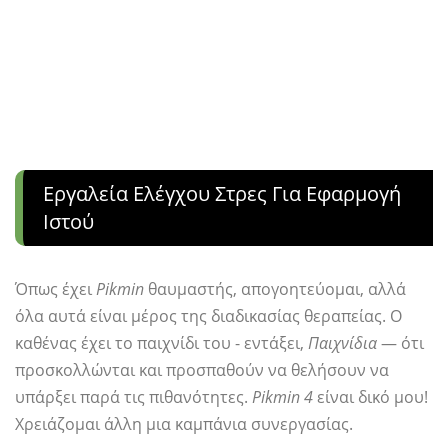
Εργαλεία Ελέγχου Στρες Για Εφαρμογή
Ιστού
Όπως έχει
Pikmin
θαυμαστής, απογοητεύομαι, αλλά
όλα αυτά είναι μέρος της διαδικασίας θεραπείας. Ο
καθένας έχει το παιχνίδι του - εντάξει,
Παιχνίδια
— ότι
προσκολλώνται και προσπαθούν να θελήσουν να
υπάρξει παρά τις πιθανότητες.
Pikmin 4
είναι δικό μου!
Χρειάζομαι άλλη μια καμπάνια συνεργασίας.