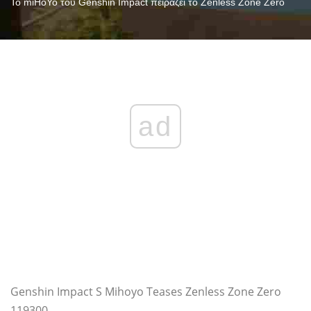
Το miHoYo του Genshin Impact πειράζει το Zenless Zone Zero
ad
Genshin Impact S Mihoyo Teases Zenless Zone Zero
119300