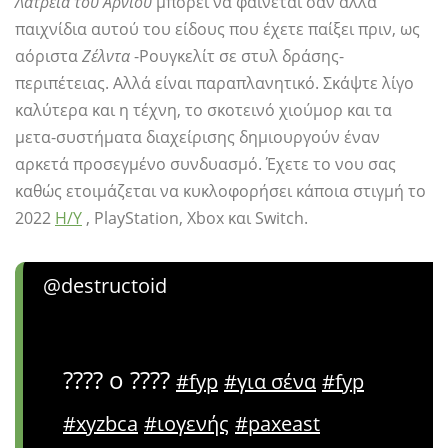
Λατρεία του Αρνιού
μπορεί να φαίνεται σαν άλλα
παιχνίδια αυτού του είδους που έχετε παίξει πριν, ως
αόριστα
Ζέλντα
-Ρουγκελίτ σε στυλ δράσης-
περιπέτειας. Αλλά είναι παραπλανητικό. Σκάψτε λίγο
καλύτερα και η τέχνη, το σκοτεινό χιούμορ και τα
μετα-συστήματα διαχείρισης δημιουργούν έναν
αρκετά προσεγμένο συνδυασμό. Έχετε το νου σας
καθώς ετοιμάζεται να κυκλοφορήσει κάποια στιγμή το
2022
Η/Υ
, PlayStation, Xbox και Switch.
@destructoid
???? ο ????
#fyp
#για σένα
#fyp
#xyzbca
#ιογενής
#paxeast