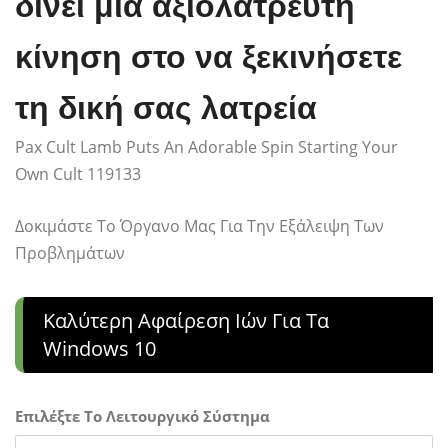
δίνει μια αξιολάτρευτη
κίνηση στο να ξεκινήσετε
τη δική σας λατρεία
Pax Cult Lamb Puts An Adorable Spin Starting Your
Own Cult 119133
Δοκιμάστε Το Όργανο Μας Για Την Εξάλειψη Των
Προβλημάτων
Καλύτερη Αφαίρεση Ιών Για Τα
Windows 10
Επιλέξτε Το Λειτουργικό Σύστημα