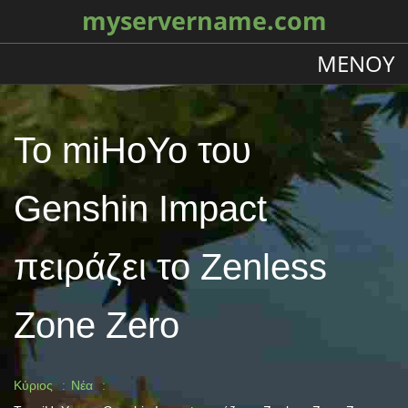
myservername.com
ΜΕΝΟΎ
Το miHoYo του
Genshin Impact
πειράζει το Zenless
Zone Zero
Κύριος
Νέα