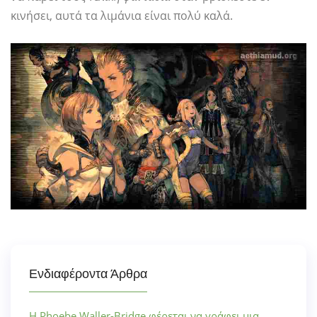
κινήσει, αυτά τα λιμάνια είναι πολύ καλά.
Ενδιαφέροντα Άρθρα
Η Phoebe Waller-Bridge φέρεται να γράφει μια