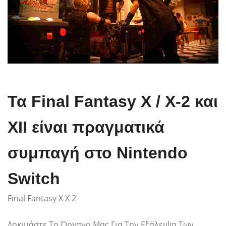
Τα Final Fantasy X / X-2 και
XII είναι πραγματικά
συμπαγή στο Nintendo
Switch
Final Fantasy X X 2
Δοκιμάστε Το Όργανο Μας Για Την Εξάλειψη Των