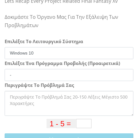
Lets Recap Every Project Related Final Fantasy Xv
Δοκιμάστε Το Όργανο Μας Για Την Εξάλειψη Των
Προβλημάτων
Επιλέξτε Το Λειτουργικό Σύστημα
Επιλέξτε Ένα Πρόγραμμα Προβολής (Προαιρετικά)
Περιγράψτε Το Πρόβλημά Σας