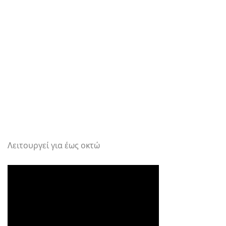
Λειτουργεί για έως οκτώ