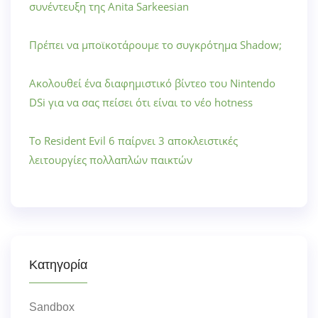
συνέντευξη της Anita Sarkeesian
Πρέπει να μποϊκοτάρουμε το συγκρότημα Shadow;
Ακολουθεί ένα διαφημιστικό βίντεο του Nintendo
DSi για να σας πείσει ότι είναι το νέο hotness
Το Resident Evil 6 παίρνει 3 αποκλειστικές
λειτουργίες πολλαπλών παικτών
Κατηγορία
Sandbox