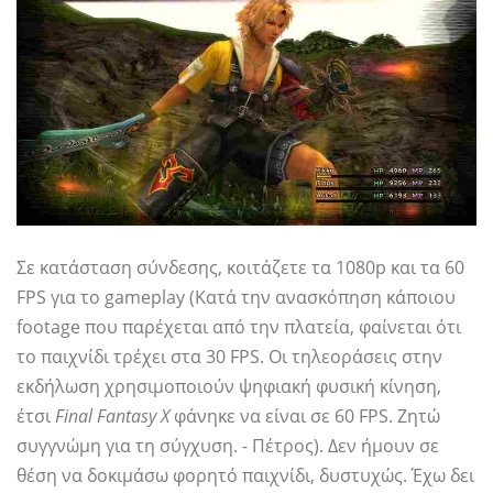
Σε κατάσταση σύνδεσης, κοιτάζετε τα 1080p και τα 60
FPS για το gameplay (Κατά την ανασκόπηση κάποιου
footage που παρέχεται από την πλατεία, φαίνεται ότι
το παιχνίδι τρέχει στα 30 FPS. Οι τηλεοράσεις στην
εκδήλωση χρησιμοποιούν ψηφιακή φυσική κίνηση,
έτσι
Final Fantasy X
φάνηκε να είναι σε 60 FPS. Ζητώ
συγγνώμη για τη σύγχυση. - Πέτρος). Δεν ήμουν σε
θέση να δοκιμάσω φορητό παιχνίδι, δυστυχώς. Έχω δει