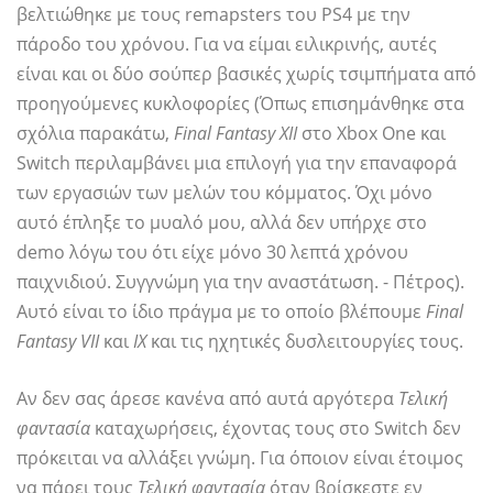
βελτιώθηκε με τους remapsters του PS4 με την
πάροδο του χρόνου. Για να είμαι ειλικρινής, αυτές
είναι και οι δύο σούπερ βασικές χωρίς τσιμπήματα από
προηγούμενες κυκλοφορίες (Όπως επισημάνθηκε στα
σχόλια παρακάτω,
Final Fantasy XII
στο Xbox One και
Switch περιλαμβάνει μια επιλογή για την επαναφορά
των εργασιών των μελών του κόμματος. Όχι μόνο
αυτό έπληξε το μυαλό μου, αλλά δεν υπήρχε στο
demo λόγω του ότι είχε μόνο 30 λεπτά χρόνου
παιχνιδιού. Συγγνώμη για την αναστάτωση. - Πέτρος).
Αυτό είναι το ίδιο πράγμα με το οποίο βλέπουμε
Final
Fantasy VII
και
IX
και τις ηχητικές δυσλειτουργίες τους.
Αν δεν σας άρεσε κανένα από αυτά αργότερα
Τελική
φαντασία
καταχωρήσεις, έχοντας τους στο Switch δεν
πρόκειται να αλλάξει γνώμη. Για όποιον είναι έτοιμος
να πάρει τους
Τελική φαντασία
όταν βρίσκεστε εν