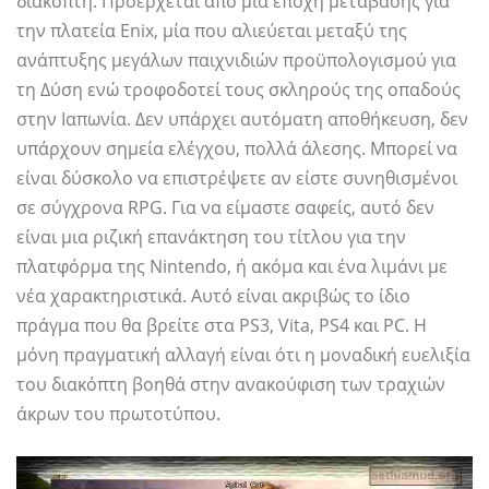
διακόπτη. Προέρχεται από μια εποχή μετάβασης για
την πλατεία Enix, μία που αλιεύεται μεταξύ της
ανάπτυξης μεγάλων παιχνιδιών προϋπολογισμού για
τη Δύση ενώ τροφοδοτεί τους σκληρούς της οπαδούς
στην Ιαπωνία. Δεν υπάρχει αυτόματη αποθήκευση, δεν
υπάρχουν σημεία ελέγχου, πολλά άλεσης. Μπορεί να
είναι δύσκολο να επιστρέψετε αν είστε συνηθισμένοι
σε σύγχρονα RPG. Για να είμαστε σαφείς, αυτό δεν
είναι μια ριζική επανάκτηση του τίτλου για την
πλατφόρμα της Nintendo, ή ακόμα και ένα λιμάνι με
νέα χαρακτηριστικά. Αυτό είναι ακριβώς το ίδιο
πράγμα που θα βρείτε στα PS3, Vita, PS4 και PC. Η
μόνη πραγματική αλλαγή είναι ότι η μοναδική ευελιξία
του διακόπτη βοηθά στην ανακούφιση των τραχιών
άκρων του πρωτοτύπου.