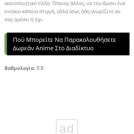
ικανοποιητικό τίτλο. Όποιος άλλος, να του δώσει ένα
ενοίκιο κάποια στιγμή, αλλά ίσως ήδη γνωρίζετε αν
σας αρέσει ή όχι.
Πού Μπορείτε Να Παρακολουθήσετε
Δωρεάν Anime Στο Διαδίκτυο
Βαθμολογία: 7.5
ad