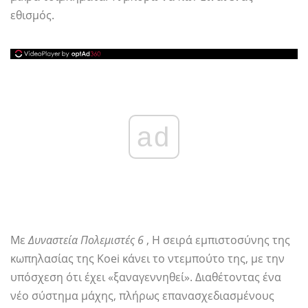
εθισμός.
ad
Με
Δυναστεία Πολεμιστές 6
, Η σειρά εμπιστοσύνης της
κωπηλασίας της Koei κάνει το ντεμπούτο της, με την
υπόσχεση ότι έχει «ξαναγεννηθεί». Διαθέτοντας ένα
νέο σύστημα μάχης, πλήρως επανασχεδιασμένους