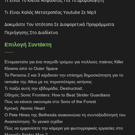
Τι Είναι Το Κλειδί Ασφαλείας Για Το Δρομολογητή
Τι Είναι Καλός Μετατροπέας Youtube Σε Mp3
Δοκιμάστε Τον Ιστότοπο Σε Διαφορετικά Προγράμματα
Περιήγησης Στο Διαδίκτυο
Επιλογή Συντάκτη
Ετοιμαστείτε για ένα παιχνίδι τρόμου για πολλούς παίκτες Killer
Klowns από το Outer Space
Τα Persona 2 και 3 κέρδισαν την επίσημη δημοσκόπηση για το
remake της Atlus με τις περισσότερες αιτήσεις
Τι παίζει αυτή την εβδομάδα, Destructoid;
Οδηγός Sonic Frontiers: How to Beat Strider Guardians
Πώς να κάνετε οικονομία στο Sons of the Forest
Κριτική: Atomic Heart
Ο Pete Hines της Bethesda ανακοινώνει τη συνταξιοδότησή του
Ανασκόπηση: Το γενικό σχέδιο
Πώς να εμφανίσετε την κάμερα για φωτογραφικές εργασίες στο
Marvel’s Spider-Man 2