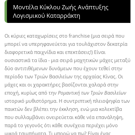
Μοντέλα Κύκλου Ζωής Ανάπτυξης
Λογισμικού Καταρράκτη
Οι κύριες καταχωρίσεις στο franchise (μια σειρά που
μπορεί να υπερηφανεύεται για τουλάχιστον δεκατρία
διαφορετικά παιχνίδια και επεκτάσεις!) Είναι
ουσιαστικά τα ίδια - μια σειρά μαχητικών μάχες μεταξύ
δύο αντιτιθέμενων δυνάμεων που έχουν τεθεί στην
περίοδο των Τριών Βασιλείων της αρχαίας Κίνας. Οι
μάχες και οι χαρακτήρες βασίζονται χαλαρά στην
εποχή, κυρίως από την
Ρομαντική των Τριών Βασιλείων
ιστορικό μυθιστόρημα. Η συντριπτική πλειοψηφία των
παικτών δεν βλέπει την έκκληση, ενώ μια κολεκτίβα
που συλλαμβάνει ονειρεύεται κάθε νέα επανάληψη,
παρά το γεγονός ότι κάθε συνέχεια περιέχει μόνο
μικρά τσιμπήματα. Τι μπορώ να πω? Είναι ένας