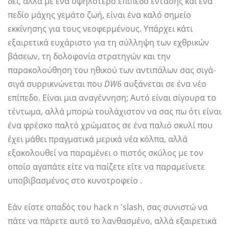
δει, αλλά με ένα υψηλότερο επίπεδο έντασης και ένα
πεδίο μάχης γεμάτο ζωή, είναι ένα καλό σημείο
εκκίνησης για τους νεοφερμένους. Υπάρχει κάτι
εξαιρετικά ευχάριστο για τη σύλληψη των εχθρικών
βάσεων, τη δολοφονία στρατηγών και την
παρακολούθηση του ηθικού των αντιπάλων σας σιγά-
σιγά συρρικνώνεται που
DW6
αυξάνεται σε ένα νέο
επίπεδο. Είναι μια αναγέννηση; Αυτό είναι σίγουρα το
τέντωμα, αλλά μπορώ τουλάχιστον να σας πω ότι είναι
ένα φρέσκο ​​παλτό χρώματος σε ένα παλιό σκυλί που
έχει μάθει πραγματικά μερικά νέα κόλπα, αλλά
εξακολουθεί να παραμένει ο πιστός σκύλος με τον
οποίο αγαπάτε είτε να παίζετε είτε να παραμείνετε
υποβιβασμένος στο κυνοτροφείο .
Εάν είστε οπαδός του hack n 'slash, σας συνιστώ να
πάτε να πάρετε αυτό το λανθασμένο, αλλά εξαιρετικά