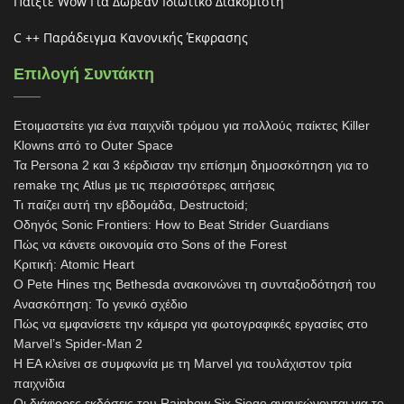
Παίξτε Wow Για Δωρεάν Ιδιωτικό Διακομιστή
C ++ Παράδειγμα Κανονικής Έκφρασης
Επιλογή Συντάκτη
Ετοιμαστείτε για ένα παιχνίδι τρόμου για πολλούς παίκτες Killer
Klowns από το Outer Space
Τα Persona 2 και 3 κέρδισαν την επίσημη δημοσκόπηση για το
remake της Atlus με τις περισσότερες αιτήσεις
Τι παίζει αυτή την εβδομάδα, Destructoid;
Οδηγός Sonic Frontiers: How to Beat Strider Guardians
Πώς να κάνετε οικονομία στο Sons of the Forest
Κριτική: Atomic Heart
Ο Pete Hines της Bethesda ανακοινώνει τη συνταξιοδότησή του
Ανασκόπηση: Το γενικό σχέδιο
Πώς να εμφανίσετε την κάμερα για φωτογραφικές εργασίες στο
Marvel’s Spider-Man 2
Η EA κλείνει σε συμφωνία με τη Marvel για τουλάχιστον τρία
παιχνίδια
Οι διάφορες εκδόσεις του Rainbow Six Siege ανανεώνονται για το