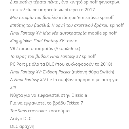
Δικαιοσύνη τέρατα πέντε
, ένα κινητό spinoff φινιστρίνι
που τελείωσε υπηρεσία νωρίτερα το 2017
Μια ιστορία του βασιλιά
κτύπησε 'em επάνω spinoff
Ιππότης του βασιλιά: Η οργή του σκοτεινού δράκου
spinoff
Final Fantasy XV: Μια νέα αυτοκρατορία
mobile spinoff
Kingsglaive: Final Fantasy XV
ταινία
VR έτοιμο υποπροϊόν (Ακυρώθηκε)
Το τέρας του βυθού: Final Fantasy XV
spinoff
PC Port με όλα τα DLC (που κυκλοφορούν το 2018)
Final Fantasy XV: Έκδοση Pocket
(πιθανή θύρα Switch)
Α
Final Fantasy XIV
tie-in συμβάν παρόμοια με αυτή για
XIII
Νύχτα για να εμφανιστεί στην Dissidia
Για να εμφανιστεί το βράδυ
Tekken 7
The Sims
crossover κοστούμια
Ardyn DLC
DLC αράχνη