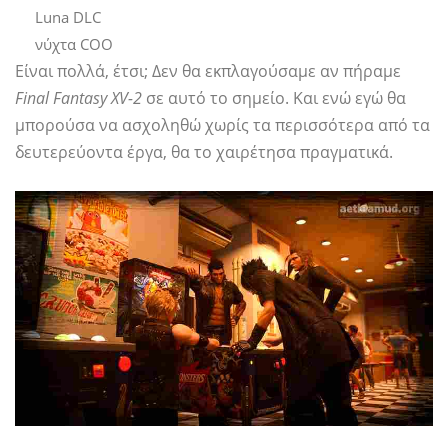
Luna DLC
νύχτα COO
Είναι πολλά, έτσι; Δεν θα εκπλαγούσαμε αν πήραμε
Final Fantasy XV-2
σε αυτό το σημείο. Και ενώ εγώ θα
μπορούσα να ασχοληθώ χωρίς τα περισσότερα από τα
δευτερεύοντα έργα, θα το χαιρέτησα πραγματικά.