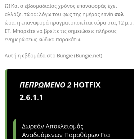
Ω! Και ο εβδομαδιαίος χρόνος επαναφοράς έχει
αλλάξει τώρα: λόγω του φως της ημέρας savin
σολ
ώρα, η επαναφορά πραγματοποιείται τώρα στις 12 μ.μ.
ET. Μπορείτε να βρείτε τις σημειώσεις πλήρους
ενημερώσεως κώδικα παρακάτω.
Αυτή η εβδομάδα στο Bungie (Bungie.net)
ΠΕΠΡΩΜΕΝΟ
2
HOTFIX
2.6.1.1
Δωρεάν Αποκλεισμός
Αναδυόμενων Παραθύρων Για