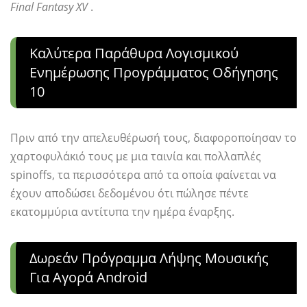
Final Fantasy XV
.
Καλύτερα Παράθυρα Λογισμικού
Ενημέρωσης Προγράμματος Οδήγησης
10
Πριν από την απελευθέρωσή τους, διαφοροποίησαν το
χαρτοφυλάκιό τους με μια ταινία και πολλαπλές
spinoffs, τα περισσότερα από τα οποία φαίνεται να
έχουν αποδώσει δεδομένου ότι πώλησε πέντε
εκατομμύρια αντίτυπα την ημέρα έναρξης.
Δωρεάν Πρόγραμμα Λήψης Μουσικής
Για Αγορά Android