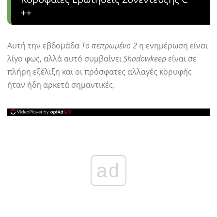
++
Αυτή την εβδομάδα
Το πεπρωμένο 2
η ενημέρωση είναι
λίγο φως, αλλά αυτό συμβαίνει
Shadowkeep
είναι σε
πλήρη εξέλιξη και οι πρόσφατες αλλαγές κορυφής
ήταν ήδη αρκετά σημαντικές.
ad