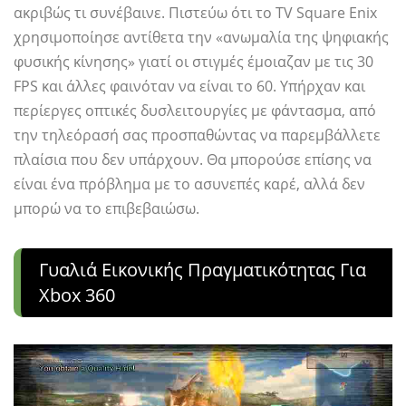
ακριβώς τι συνέβαινε. Πιστεύω ότι το TV Square Enix
χρησιμοποίησε αντίθετα την «ανωμαλία της ψηφιακής
φυσικής κίνησης» γιατί οι στιγμές έμοιαζαν με τις 30
FPS και άλλες φαινόταν να είναι το 60. Υπήρχαν και
περίεργες οπτικές δυσλειτουργίες με φάντασμα, από
την τηλεόρασή σας προσπαθώντας να παρεμβάλλετε
πλαίσια που δεν υπάρχουν. Θα μπορούσε επίσης να
είναι ένα πρόβλημα με το ασυνεπές καρέ, αλλά δεν
μπορώ να το επιβεβαιώσω.
Γυαλιά Εικονικής Πραγματικότητας Για
Xbox 360