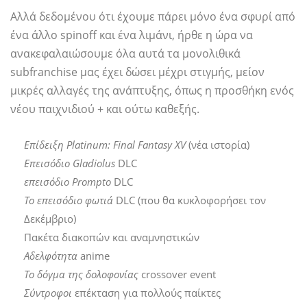
Αλλά δεδομένου ότι έχουμε πάρει μόνο ένα σφυρί από
ένα άλλο spinoff και ένα λιμάνι, ήρθε η ώρα να
ανακεφαλαιώσουμε όλα αυτά τα μονολιθικά
subfranchise μας έχει δώσει μέχρι στιγμής, μείον
μικρές αλλαγές της ανάπτυξης, όπως η προσθήκη ενός
νέου παιχνιδιού + και ούτω καθεξής.
Επίδειξη Platinum: Final Fantasy XV
(νέα ιστορία)
Επεισόδιο Gladiolus
DLC
επεισόδιο Prompto
DLC
Το επεισόδιο φωτιά
DLC (που θα κυκλοφορήσει τον
Δεκέμβριο)
Πακέτα διακοπών και αναμνηστικών
Αδελφότητα
anime
Το δόγμα της δολοφονίας
crossover event
Σύντροφοι
επέκταση για πολλούς παίκτες