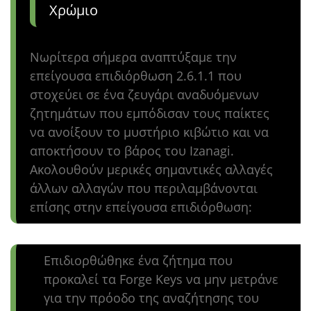
Χρώμιο
Νωρίτερα σήμερα αναπτύξαμε την
επείγουσα επιδιόρθωση 2.6.1.1 που
στοχεύει σε ένα ζευγάρι αναδυόμενων
ζητημάτων που εμπόδισαν τους παίκτες
να ανοίξουν το μυστήριο κιβώτιο και να
αποκτήσουν το βάρος του Izanagi.
Ακολουθούν μερικές σημαντικές αλλαγές
άλλων αλλαγών που περιλαμβάνονται
επίσης στην επείγουσα επιδιόρθωση:
Επιδιορθώθηκε ένα ζήτημα που
προκαλεί τα Forge Keys να μην μετράνε
για την πρόοδο της αναζήτησης του