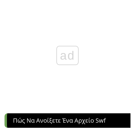
ad
Πώς Να Ανοίξετε Ένα Αρχείο Swf