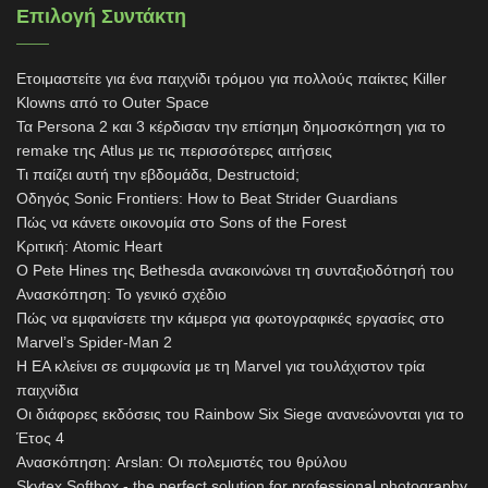
Επιλογή Συντάκτη
Ετοιμαστείτε για ένα παιχνίδι τρόμου για πολλούς παίκτες Killer
Klowns από το Outer Space
Τα Persona 2 και 3 κέρδισαν την επίσημη δημοσκόπηση για το
remake της Atlus με τις περισσότερες αιτήσεις
Τι παίζει αυτή την εβδομάδα, Destructoid;
Οδηγός Sonic Frontiers: How to Beat Strider Guardians
Πώς να κάνετε οικονομία στο Sons of the Forest
Κριτική: Atomic Heart
Ο Pete Hines της Bethesda ανακοινώνει τη συνταξιοδότησή του
Ανασκόπηση: Το γενικό σχέδιο
Πώς να εμφανίσετε την κάμερα για φωτογραφικές εργασίες στο
Marvel’s Spider-Man 2
Η EA κλείνει σε συμφωνία με τη Marvel για τουλάχιστον τρία
παιχνίδια
Οι διάφορες εκδόσεις του Rainbow Six Siege ανανεώνονται για το
Έτος 4
Ανασκόπηση: Arslan: Οι πολεμιστές του θρύλου
Skytex Softbox - the perfect solution for professional photography