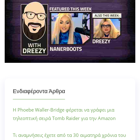
Ενδιαφέροντα Άρθρα
Η Phoebe Waller-Bridge φέρεται να γράφει μια
τηλεοπτική σειρά Tomb Raider για την Amazon
Τι αναμνήσεις έχετε από τα 30 αιματηρά χρόνια του