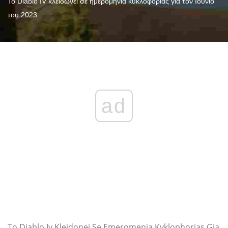
Το Diablo IV κλειδώνει σε ημερομηνία κυκλοφορίας για τον Ιούνιο
του 2023
ad
To Diablo Iv Kleidonei Se Emeromenia Kyklophorias Gia