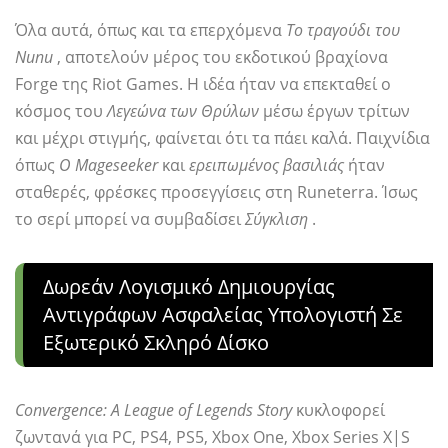
Όλα αυτά, όπως και τα επερχόμενα
Το τραγούδι του
Nunu
, αποτελούν μέρος του εκδοτικού βραχίονα
Forge της Riot Games. Η ιδέα ήταν να επεκταθεί ο
κόσμος του
Λεγεώνα των Θρύλων
μέσω έργων τρίτων
και μέχρι στιγμής, φαίνεται ότι τα πάει καλά. Παιχνίδια
όπως
Ο Mageseeker
και
ερειπωμένος βασιλιάς
ήταν
σταθερές, φρέσκες προσεγγίσεις στη Runeterra. Ίσως
το σερί μπορεί να συμβαδίσει
Σύγκλιση
.
Δωρεάν Λογισμικό Δημιουργίας
Αντιγράφων Ασφαλείας Υπολογιστή Σε
Εξωτερικό Σκληρό Δίσκο
Convergence: A League of Legends Story
κυκλοφορεί
ζωντανά για PC, PS4, PS5, Xbox One, Xbox Series X|S