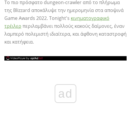
Το πιο πρόσφατο dungeon-crawler από το πλήρωμα
της Blizzard αποκάλυψε την ημερομηνία στα αποψινά
Game Awards 2022. Tonight's
κινηματογραφικό
τρέιλερ
περιλαμβάνει πολλούς κακούς δαίμονες, έναν
λαμπερό πολεμιστή ιδιαίτερα, και άφθονη καταστροφή
και κατήφεια.
ad