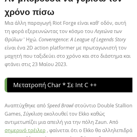
χρόνο πίσω
Μια άλλη παραγωγή Riot Forge είναι καθ' οδόν, αυτή
τη φορά εξερευνώντας τον κόσμο του
Λεγεώνα των
Θρύλων
' Ηχώ.
Converegence: A League of Legends Story
είναι ένα 2D action platformer με πρωταγωνιστή τον
μαχητή που ταξιδεύει στο χρόνο και στο διάστημα και
φτάνει στις 23 Μαΐου 2023.
Μετατροπή Char * Σε Int C ++
Αναπτύχθηκε από
Speed ​​Brawl
στούντιο Double Stallion
Games,
Σύγκλιση
ακολουθεί τον Ekko καθώς
αντιμετωπίζει μια απειλή για την πόλη Zaun. Από
σημερινό τρέιλερ
, φαίνεται ότι ο Ekko θα αλληλεπιδρά