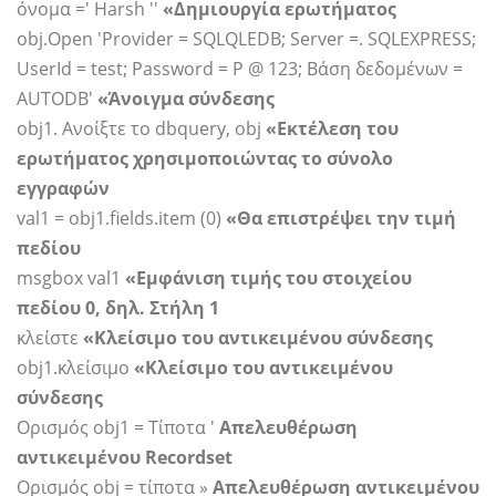
όνομα =' Harsh ''
«Δημιουργία ερωτήματος
obj.Open 'Provider = SQLQLEDB; Server =. SQLEXPRESS;
UserId = test; Password = P @ 123; Βάση δεδομένων =
AUTODB'
«Άνοιγμα σύνδεσης
obj1. Ανοίξτε το dbquery, obj
«Εκτέλεση του
ερωτήματος χρησιμοποιώντας το σύνολο
εγγραφών
val1 = obj1.fields.item (0)
«Θα επιστρέψει την τιμή
πεδίου
msgbox val1
«Εμφάνιση τιμής του στοιχείου
πεδίου 0, δηλ. Στήλη 1
κλείστε
«Κλείσιμο του αντικειμένου σύνδεσης
obj1.κλείσιμο
«Κλείσιμο του αντικειμένου
σύνδεσης
Ορισμός obj1 = Τίποτα '
Απελευθέρωση
αντικειμένου Recordset
Ορισμός obj = τίποτα »
Απελευθέρωση αντικειμένου