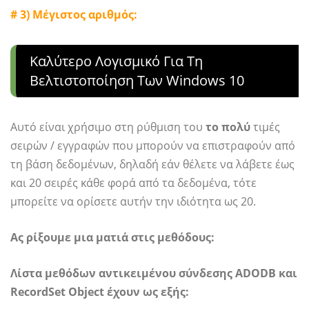
# 3) Μέγιστος αριθμός:
Καλύτερο Λογισμικό Για Τη
Βελτιστοποίηση Των Windows 10
Αυτό είναι χρήσιμο στη ρύθμιση του
το πολύ
τιμές
σειρών / εγγραφών που μπορούν να επιστραφούν από
τη βάση δεδομένων, δηλαδή εάν θέλετε να λάβετε έως
και 20 σειρές κάθε φορά από τα δεδομένα, τότε
μπορείτε να ορίσετε αυτήν την ιδιότητα ως 20.
Ας ρίξουμε μια ματιά στις μεθόδους:
Λίστα μεθόδων αντικειμένου σύνδεσης ADODB και
RecordSet Object έχουν ως εξής: