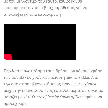
με τον μελλοντικό του εαυτό, καθώς και θα
επαναφέρει το χρόνο βραχυπρόθεσμα, για να
αποτρέψει κάποια καταστροφή.
Σύγκλιση
Η πλατφόρμα και η δράση του κάνουν χρήση
των μοναδικών χρονικών ικανοτήτων του Ekko. Από
την απόκτηση πλεονεκτήματος έναντι των εχθρών
μέχρι την επαναφορά ενός χαμένου άλματος, σίγουρα
μοιάζει με κάτι
Prince of Persia: Sands of Time
πρέπει να
προσέχουμε.