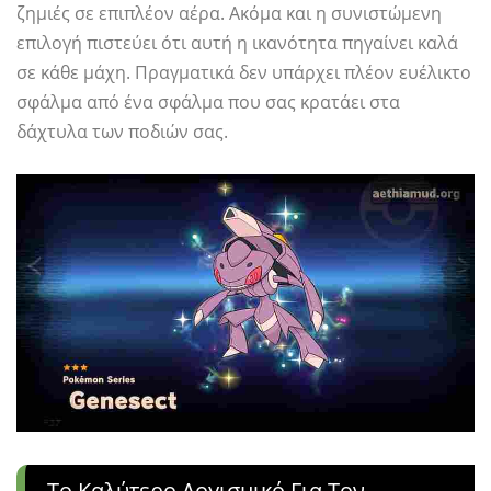
ζημιές σε επιπλέον αέρα. Ακόμα και η συνιστώμενη
επιλογή πιστεύει ότι αυτή η ικανότητα πηγαίνει καλά
σε κάθε μάχη. Πραγματικά δεν υπάρχει πλέον ευέλικτο
σφάλμα από ένα σφάλμα που σας κρατάει στα
δάχτυλα των ποδιών σας.
Το Καλύτερο Λογισμικό Για Τον