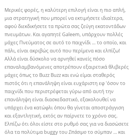
Μερικές φορές, η καλύτερη επιλογή είναι η πιο απλή,
μια στρατηγική που μπορεί να εκτιμήσετε ιδιαίτερα,
αφού διεκδικήσετε τα πρώτα σας ζεύγη εκατοντάδων
πνευμάτων. Και αγαπητέ Galeem, υπάρχουν πολλές
μάχες Πνεύματος σε αυτό το παιχνίδι ... το οποίο, και
πάλι, είναι ακριβώς αυτό που περίμενα και ελπίζω!
Αλλά είναι δύσκολο να αρνηθεί κανείς πόσο
επαναλαμβανόμενες αποτρέπουν εξαιρετικά θλιβερές
μάχες όπως το Buzz Buzz και ενώ είμαι σταθερός
πιστός ότι η επανάληψη είναι ευχάριστη εφ 'όσον το
παιχνίδι που περιστρέφεται γύρω από αυτή την
επανάληψη είναι διασκεδαστικό, εξακολουθεί να
υπάρχει ένα κατώφλι όπου θα γίνεται αποστράγγιση
και εξαντλητική, εκτός αν παίρνετε το χρόνο σας.
Ελπίζω ότι όλοι είστε στο ρυθμό σας για να διασώσετε
όλα τα πολύτιμα buggy του
Σπάσιμο
το σύμπαν ... και