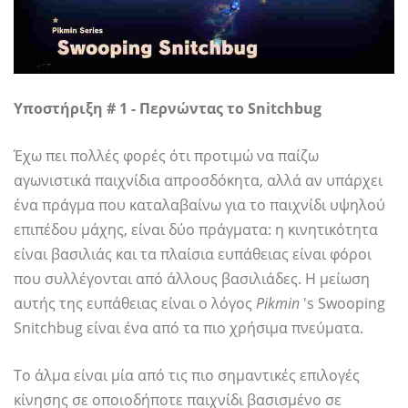
Υποστήριξη # 1 - Περνώντας το Snitchbug
Έχω πει πολλές φορές ότι προτιμώ να παίζω
αγωνιστικά παιχνίδια απροσδόκητα, αλλά αν υπάρχει
ένα πράγμα που καταλαβαίνω για το παιχνίδι υψηλού
επιπέδου μάχης, είναι δύο πράγματα: η κινητικότητα
είναι βασιλιάς και τα πλαίσια ευπάθειας είναι φόροι
που συλλέγονται από άλλους βασιλιάδες. Η μείωση
αυτής της ευπάθειας είναι ο λόγος
Pikmin
's Swooping
Snitchbug είναι ένα από τα πιο χρήσιμα πνεύματα.
Το άλμα είναι μία από τις πιο σημαντικές επιλογές
κίνησης σε οποιοδήποτε παιχνίδι βασισμένο σε