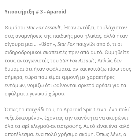
Υποστήριξη # 3 - Aparoid
Θυμάσαι
Star Fox Assault
; Ήταν εντάξει, τουλάχιστον
στις αναμνήσεις της παιδικής μου ηλικίας, αλλά ήταν
σίγουρα μια ... «θέση»,
Star Fox
παιχνίδι από ό, τι οι
σιδηροδρομικοί σκοπευτές πριν από αυτό. Θυμηθείτε
τους ανταγωνιστές του
Star Fox Assault
; Απλώς δεν
θυμάμαι ότι ήταν σφάλματα, αν και κοιτάζω πίσω τους
σήμερα, τώρα που είμαι εμμονή με χαρακτήρες
εντόμων, νομίζω ότι φαίνονται αρκετά αρέσει για τα
σφάλματα γενικού χώρου.
Όπως το παιχνίδι του, το Aparoid Spirit είναι ένα πολύ
«εξειδικευμένο», έχοντας την ικανότητα να ακυρώνει
όλα τα εφέ ελιγμού-αντιστροφής. Αυτό είναι ένα καλό
αποτέλεσμα. ένα πολύ χρήσιμο ακόμη. Όπως λένε, ο