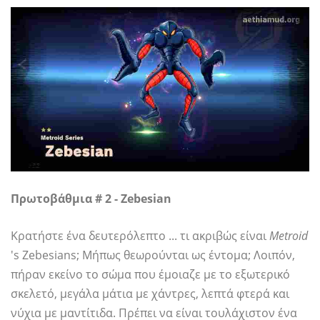
Πρωτοβάθμια # 2 - Zebesian
Κρατήστε ένα δευτερόλεπτο ... τι ακριβώς είναι
Metroid
's Zebesians; Μήπως θεωρούνται ως έντομα; Λοιπόν,
πήραν εκείνο το σώμα που έμοιαζε με το εξωτερικό
σκελετό, μεγάλα μάτια με χάντρες, λεπτά φτερά και
νύχια με μαντίτιδα. Πρέπει να είναι τουλάχιστον ένα