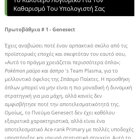
Καθαρισμό Του Υπολογιστή Σας
Πρωτοβάθμια # 1 - Genesect
Έχεις αναβιώσει ποτέ έναν αρπακτικό σκύλο από τις
προϊστορικές εποχές και σκεφτόταν τον εαυτό σου,
«Αυτό το πράγμα χρειάζεται περισσότερα όπλα»;
Pokémon μαύρο και άσπρο
's Team Plasma, για το
μελλοντικό όφελος της
Σπάσιμο
Παίκτες. Η προσθήκη
όπλων μπορεί να μην είναι η πιο μοναδική ή δυναμική
στρατηγική για μια μάχη, αλλά κανείς δεν
αμφισβήτησε ποτέ την αποτελεσματικότητά της.
Ομοίως, το Πνεύμα Genesect δεν έχει καθόλου
εξαιρετικά χαρακτηριστικά, αλλά είναι ένα
αποτελεσματικό Ace-rank Primary με πολλές υποδοχές
υποστήριξης και ισχυρά στατιστικά στοιχεία. Αυτό το