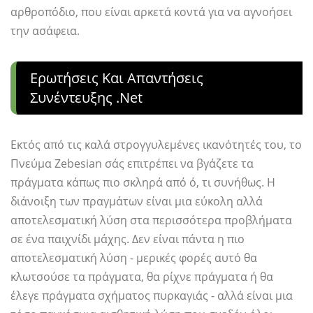
αρθροπόδιο, που είναι αρκετά κοντά για να αγνοήσει
την ασάφεια.
Ερωτήσεις Και Απαντήσεις
Συνέντευξης .net
Εκτός από τις καλά στρογγυλεμένες ικανότητές του, το
Πνεύμα Zebesian σάς επιτρέπει να βγάζετε τα
πράγματα κάπως πιο σκληρά από ό, τι συνήθως. Η
διάνοιξη των πραγμάτων είναι μια εύκολη αλλά
αποτελεσματική λύση στα περισσότερα προβλήματα
σε ένα παιχνίδι μάχης. Δεν είναι πάντα η πιο
αποτελεσματική λύση - μερικές φορές αυτό θα
κλωτσούσε τα πράγματα, θα ρίχνε πράγματα ή θα
έλεγε πράγματα σχήματος πυρκαγιάς - αλλά είναι μια