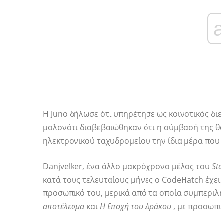
Η Juno δήλωσε ότι υπηρέτησε ως κοινοτικός δ
μολονότι διαβεβαιώθηκαν ότι η σύμβασή της θ
ηλεκτρονικού ταχυδρομείου την ίδια μέρα που
Danjvelker, ένα άλλο μακρόχρονο μέλος του
St
κατά τους τελευταίους μήνες ο CodeHatch έχει
προσωπικό του, μερικά από τα οποία συμπεριλ
αποτέλεσμα
και
Η Εποχή του Δράκου
, με προσωπι