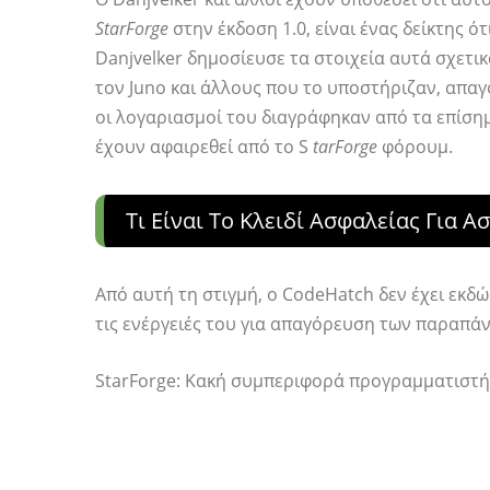
StarForge
στην έκδοση 1.0, είναι ένας δείκτης ό
Danjvelker δημοσίευσε τα στοιχεία αυτά σχετικ
τον Juno και άλλους που το υποστήριζαν, απα
οι λογαριασμοί του διαγράφηκαν από τα επίσημ
έχουν αφαιρεθεί από το S
tarForge
φόρουμ.
Τι Είναι Το Κλειδί Ασφαλείας Για Α
Από αυτή τη στιγμή, ο CodeHatch δεν έχει εκδ
τις ενέργειές του για απαγόρευση των παραπά
StarForge: Κακή συμπεριφορά προγραμματιστή, 