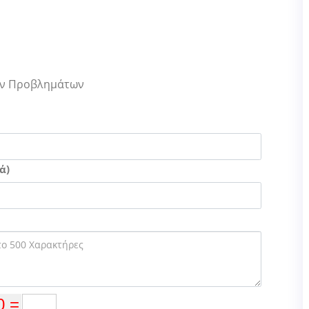
Των Προβλημάτων
ά)