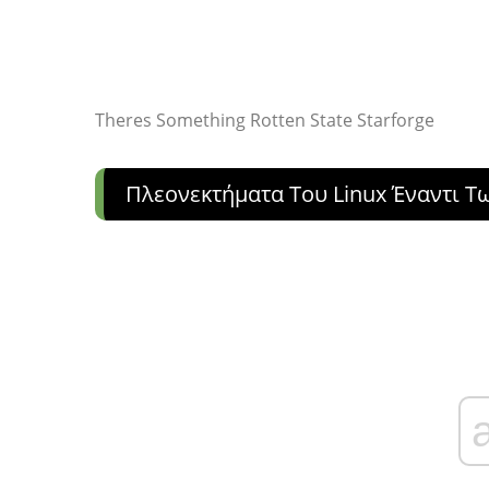
Theres Something Rotten State Starforge
Πλεονεκτήματα Του Linux Έναντι Τ