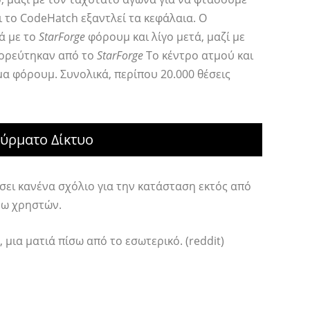
τι το CodeHatch εξαντλεί τα κεφάλαια. Ο
ά με το
StarForge
φόρουμ και λίγο μετά, μαζί με
γορεύτηκαν από το
StarForge
Το κέντρο ατμού και
α φόρουμ. Συνολικά, περίπου 20.000 θέσεις
σύρματο Δίκτυο
ώσει κανένα σχόλιο για την κατάσταση εκτός από
νω χρηστών.
μια ματιά πίσω από το εσωτερικό. (reddit)