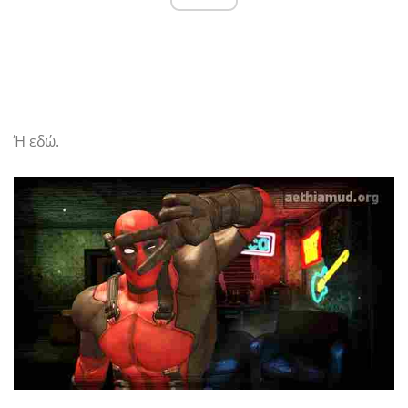
Ή εδώ.