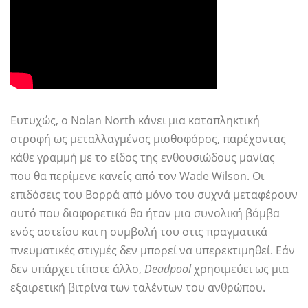
Ευτυχώς, ο Nolan North κάνει μια καταπληκτική
στροφή ως μεταλλαγμένος μισθοφόρος, παρέχοντας
κάθε γραμμή με το είδος της ενθουσιώδους μανίας
που θα περίμενε κανείς από τον Wade Wilson. Οι
επιδόσεις του Βορρά από μόνο του συχνά μεταφέρουν
αυτό που διαφορετικά θα ήταν μια συνολική βόμβα
ενός αστείου και η συμβολή του στις πραγματικά
πνευματικές στιγμές δεν μπορεί να υπερεκτιμηθεί. Εάν
δεν υπάρχει τίποτε άλλο,
Deadpool
χρησιμεύει ως μια
εξαιρετική βιτρίνα των ταλέντων του ανθρώπου.