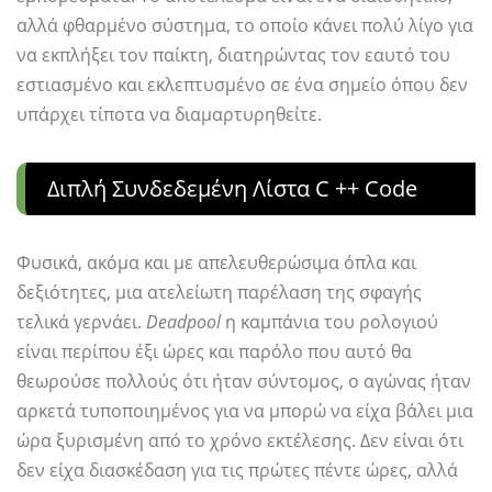
αλλά φθαρμένο σύστημα, το οποίο κάνει πολύ λίγο για
να εκπλήξει τον παίκτη, διατηρώντας τον εαυτό του
εστιασμένο και εκλεπτυσμένο σε ένα σημείο όπου δεν
υπάρχει τίποτα να διαμαρτυρηθείτε.
Διπλή Συνδεδεμένη Λίστα C ++ Code
Φυσικά, ακόμα και με απελευθερώσιμα όπλα και
δεξιότητες, μια ατελείωτη παρέλαση της σφαγής
τελικά γερνάει.
Deadpool
η καμπάνια του ρολογιού
είναι περίπου έξι ώρες και παρόλο που αυτό θα
θεωρούσε πολλούς ότι ήταν σύντομος, ο αγώνας ήταν
αρκετά τυποποιημένος για να μπορώ να είχα βάλει μια
ώρα ξυρισμένη από το χρόνο εκτέλεσης. Δεν είναι ότι
δεν είχα διασκέδαση για τις πρώτες πέντε ώρες, αλλά