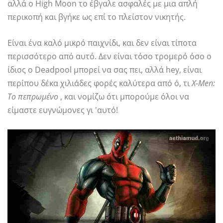
αλλά ο High Moon το έβγαλε ασφαλές με μια απλή
περικοπή και βγήκε ως επί το πλείστον νικητής.
Είναι ένα καλό μικρό παιχνίδι, και δεν είναι τίποτα
περισσότερο από αυτό. Δεν είναι τόσο τρομερό όσο ο
ίδιος ο Deadpool μπορεί να σας πει, αλλά hey, είναι
περίπου δέκα χιλιάδες φορές καλύτερα από ό, τι
X-Men:
Το πεπρωμένο
, και νομίζω ότι μπορούμε όλοι να
είμαστε ευγνώμονες γι 'αυτό!