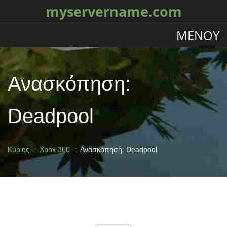
myservername.com
ΜΕΝΟΎ
Ανασκόπηση:
Deadpool
Κύριος
Xbox 360
Ανασκόπηση: Deadpool