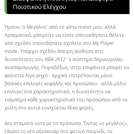
Ποιοτικού Ελέγχου
Ήμουν 'ο Μεγάλος' από το alma mater μου, αλλά
πραγματικά, μπορείτε να είστε οποιοσδήποτε θέλετε
από σχεδόν οποιοδήποτε σχολείο στο My Player
mode. Υπάρχει σχεδόν άπειρη αίσθηση στις
δυνατότητες του
NBA 2Κ12 '
s σύστημα δημιουργίας-
αναπαραγωγής. Παραδόξως, στην επιφάνεια μπορεί να
φαίνεται λίγο ρηχό - αρχικά επιτρέποντας μόνο
βασικές επιλογές κεφαλής και προσώπου - αλλά μόλις
επιλεγεί ένα χαρακτηριστικό, η δυνατότητα να
τσίμπημα κάθε χαρακτηριστικό του προσώπου από τα
χείλη στα αυτιά ενισχύεται δέκα φορές.
Δεν σταματά ούτε με το πρόσωπο. Όντας «ο μεγάλος»,
έδωσα το νέο αξεσουάρ στο φετινό παιχνίδι, το