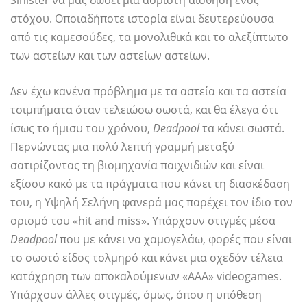
Sinister να μας δώσει μια αόριστη αίσθηση ενός
στόχου. Οποιαδήποτε ιστορία είναι δευτερεύουσα
από τις καμεσούδες, τα μονολιθικά και το αλεξίπτωτο
των αστείων και των αστείων αστείων.
Δεν έχω κανένα πρόβλημα με τα αστεία και τα αστεία
τσιμπήματα όταν τελειώσω σωστά, και θα έλεγα ότι
ίσως το ήμισυ του χρόνου,
Deadpool
τα κάνει σωστά.
Περνώντας μια πολύ λεπτή γραμμή μεταξύ
σατιρίζοντας τη βιομηχανία παιχνιδιών και είναι
εξίσου κακό με τα πράγματα που κάνει τη διασκέδαση
του, η Υψηλή Σελήνη φανερά μας παρέχει τον ίδιο τον
ορισμό του «hit and miss». Υπάρχουν στιγμές μέσα
Deadpool
που με κάνει να χαμογελάω, φορές που είναι
το σωστό είδος τολμηρό και κάνει μια σχεδόν τέλεια
κατάχρηση των αποκαλούμενων «AAA» videogames.
Υπάρχουν άλλες στιγμές, όμως, όπου η υπόθεση