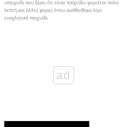
«παιχνίδι που ξέρει ότι είναι παιχνίδι» φοριέται πολύ
λεπτή και άλλες φορές όπου αισθάνθηκα λίγο
ενοχλητικό παιχνίδι.
ad