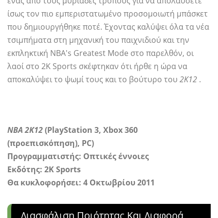
ένας από τους μυριάδες τρόπους για να απολαύσετε
ίσως τον πιο εμπεριστατωμένο προσομοιωτή μπάσκετ
που δημιουργήθηκε ποτέ. Έχοντας καλύψει όλα τα νέα
τσιμπήματα στη μηχανική του παιχνιδιού και την
εκπληκτική NBA's Greatest Mode στο παρελθόν, οι
λαοί στο 2K Sports σκέφτηκαν ότι ήρθε η ώρα να
αποκαλύψει το ψωμί τους και το βούτυρο του
2Κ12
.
ΝΒΑ 2Κ12
(PlayStation 3, Xbox 360
(προεπισκόπηση), PC)
Προγραμματιστής:
Οπτικές έννοιες
Εκδότης: 2K Sports
Θα κυκλοφορήσει: 4 Οκτωβρίου 2011
Διασφάλιση Ποιότητας Και Διαφορά