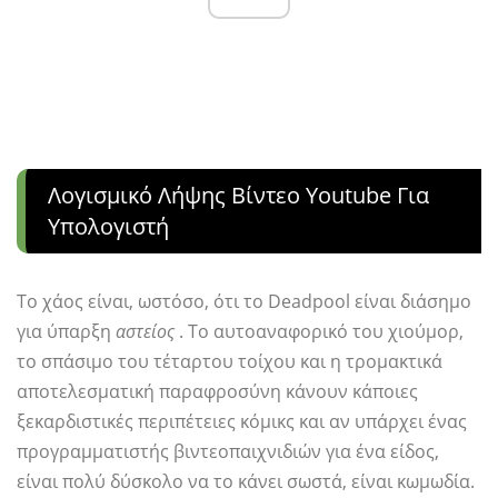
Λογισμικό Λήψης Βίντεο Youtube Για
Υπολογιστή
Το χάος είναι, ωστόσο, ότι το Deadpool είναι διάσημο
για ύπαρξη
αστείος
. Το αυτοαναφορικό του χιούμορ,
το σπάσιμο του τέταρτου τοίχου και η τρομακτικά
αποτελεσματική παραφροσύνη κάνουν κάποιες
ξεκαρδιστικές περιπέτειες κόμικς και αν υπάρχει ένας
προγραμματιστής βιντεοπαιχνιδιών για ένα είδος,
είναι πολύ δύσκολο να το κάνει σωστά, είναι κωμωδία.