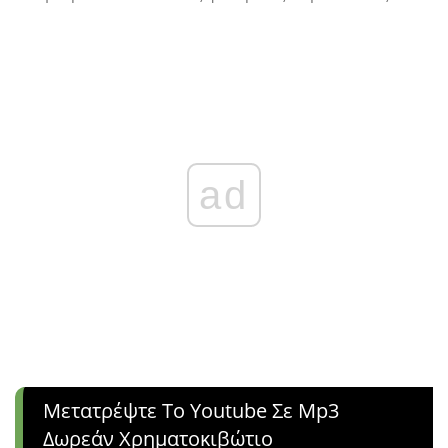
ad
Μετατρέψτε Το Youtube Σε Mp3
Δωρεάν Χρηματοκιβώτιο