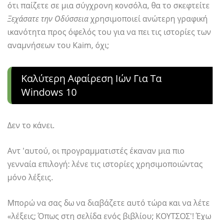
ότι παίζετε σε μια σύγχρονη κονσόλα, θα το σκεφτείτε
Ξεχάσατε την Οδύσσεια
χρησιμοποιεί ανώτερη γραφική
ικανότητα προς όφελός του για να πει τις ιστορίες των
αναμνήσεων του Kaim, όχι;
Καλύτερη Αφαίρεση Ιών Για Τα
Windows 10
Δεν το κάνει.
Αντ 'αυτού, οι προγραμματιστές έκαναν μια πιο
γενναία επιλογή: λένε τις ιστορίες χρησιμοποιώντας
μόνο λέξεις.
Μπορώ να σας δω να διαβάζετε αυτό τώρα και να λέτε
«λέξεις; Όπως στη σελίδα ενός βιβλίου; ΚΟΥΤΣΟΣ'! Έχω