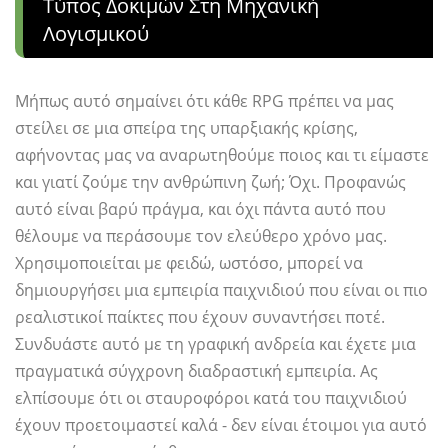
Τύπος Δοκιμών Στη Μηχανική
Λογισμικού
Μήπως αυτό σημαίνει ότι κάθε RPG πρέπει να μας
στείλει σε μια σπείρα της υπαρξιακής κρίσης,
αφήνοντας μας να αναρωτηθούμε ποιος και τι είμαστε
και γιατί ζούμε την ανθρώπινη ζωή; Όχι. Προφανώς
αυτό είναι βαρύ πράγμα, και όχι πάντα αυτό που
θέλουμε να περάσουμε τον ελεύθερο χρόνο μας.
Χρησιμοποιείται με φειδώ, ωστόσο, μπορεί να
δημιουργήσει μια εμπειρία παιχνιδιού που είναι οι πιο
ρεαλιστικοί παίκτες που έχουν συναντήσει ποτέ.
Συνδυάστε αυτό με τη γραφική ανδρεία και έχετε μια
πραγματικά σύγχρονη διαδραστική εμπειρία. Ας
ελπίσουμε ότι οι σταυροφόροι κατά του παιχνιδιού
έχουν προετοιμαστεί καλά - δεν είναι έτοιμοι για αυτό