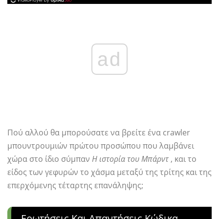
ad
Πού αλλού θα μπορούσατε να βρείτε ένα crawler
μπουντρουμιών πρώτου προσώπου που λαμβάνει
χώρα στο ίδιο σύμπαν
Η ιστορία του Μπάρντ
, και το
είδος των γεφυρών το χάσμα μεταξύ της τρίτης και της
επερχόμενης τέταρτης επανάληψης;
Ερωτήσεις Και Απαντήσεις Κώδικα