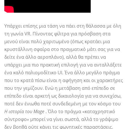
Υπάρχει επίσης μια τάση να πάει στη θάλασσα με όλη
τη γωνία VR. Πίνοντας φίλτρα για πρόσβαση στα
μενού είναι πολύ χαριτωμένο (όπως κρατάει μια
κρυστάλλινη σφαίρα στο πραγματικό μάτι σας για να
δείτε ένα άλλο αεροπλάνο), αλλά θα πρέπει να
υπάρχει μια πιο πρακτική επιλογή για να ανταλλάξετε
ένα καλό παλιομοδίτικο UI. Ένα άλλο μεγάλο πράγμα
που το κρατά πίσω είναι η αφήγηση και οι χαρακτήρες
που την γεμίζουν. Ενώ η μετάβαση από επίπεδο σε
επίπεδο είναι αρκετή ως δικαιολογία για να συνεχίσω,
ποτέ δεν ένιωθα ποτέ συνδεδεμένη με τον κόσμο του
Η ιστορία του Mage
. Όλο το πράγμα «καταχρηστικό
σύντροφο» μπορεί να γίνει σωστά, αλλά το γράψιμο
δεν βοηθά ούτε κάνει τις φωνητικές παραστάσεις.