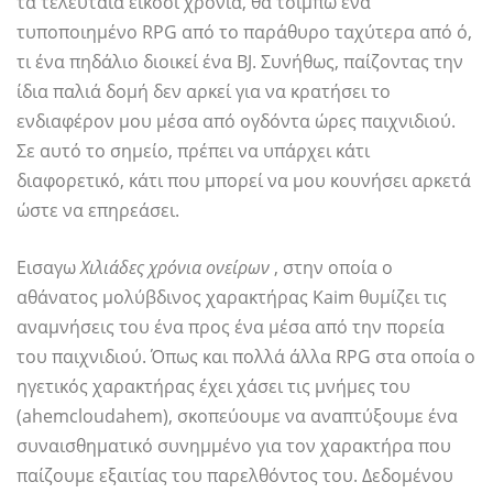
τα τελευταία είκοσι χρόνια, θα τσιμπώ ένα
τυποποιημένο RPG από το παράθυρο ταχύτερα από ό,
τι ένα πηδάλιο διοικεί ένα BJ. Συνήθως, παίζοντας την
ίδια παλιά δομή δεν αρκεί για να κρατήσει το
ενδιαφέρον μου μέσα από ογδόντα ώρες παιχνιδιού.
Σε αυτό το σημείο, πρέπει να υπάρχει κάτι
διαφορετικό, κάτι που μπορεί να μου κουνήσει αρκετά
ώστε να επηρεάσει.
Εισαγω
Χιλιάδες χρόνια ονείρων
, στην οποία ο
αθάνατος μολύβδινος χαρακτήρας Kaim θυμίζει τις
αναμνήσεις του ένα προς ένα μέσα από την πορεία
του παιχνιδιού. Όπως και πολλά άλλα RPG στα οποία ο
ηγετικός χαρακτήρας έχει χάσει τις μνήμες του
(ahemcloudahem), σκοπεύουμε να αναπτύξουμε ένα
συναισθηματικό συνημμένο για τον χαρακτήρα που
παίζουμε εξαιτίας του παρελθόντος του. Δεδομένου