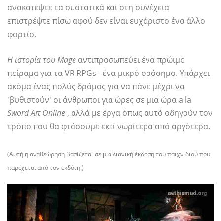
ανακατέψτε τα συστατικά και στη συνέχεια
επιστρέψτε πίσω αφού δεν είναι ευχάριστο ένα άλλο
φορτίο.
Η ιστορία του Mage
αντιπροσωπεύει ένα πρώιμο
πείραμα για τα VR RPGs - ένα μικρό ορόσημο. Υπάρχει
ακόμα ένας πολύς δρόμος για να πάνε μέχρι να
'βυθιστούν' οι άνθρωποι για ώρες σε μια ώρα a la
Sword Art Online
, αλλά με έργα όπως αυτό οδηγούν τον
τρόπο που θα φτάσουμε εκεί νωρίτερα από αργότερα.
(Αυτή η αναθεώρηση βασίζεται σε μια λιανική έκδοση του παιχνιδιού που
παρέχεται από τον εκδότη.)