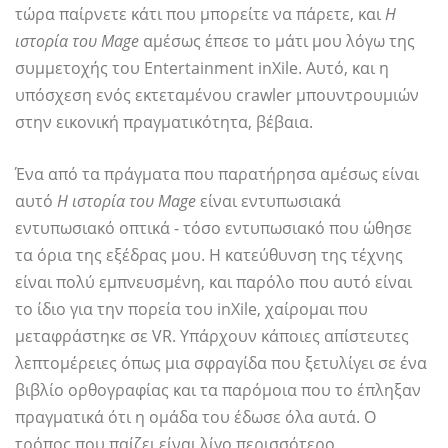
τώρα παίρνετε κάτι που μπορείτε να πάρετε, και
Η
ιστορία του Mage
αμέσως έπεσε το μάτι μου λόγω της
συμμετοχής του Entertainment inXile. Αυτό, και η
υπόσχεση ενός εκτεταμένου crawler μπουντρουμιών
στην εικονική πραγματικότητα, βέβαια.
Ένα από τα πράγματα που παρατήρησα αμέσως είναι
αυτό
Η ιστορία του Mage
είναι εντυπωσιακά
εντυπωσιακό οπτικά - τόσο εντυπωσιακό που ώθησε
τα όρια της εξέδρας μου. Η κατεύθυνση της τέχνης
είναι πολύ εμπνευσμένη, και παρόλο που αυτό είναι
το ίδιο για την πορεία του inXile, χαίρομαι που
μεταφράστηκε σε VR. Υπάρχουν κάποιες απίστευτες
λεπτομέρειες όπως μια σφραγίδα που ξετυλίγει σε ένα
βιβλίο ορθογραφίας και τα παρόμοια που το έπληξαν
πραγματικά ότι η ομάδα του έδωσε όλα αυτά. Ο
τρόπος που παίζει είναι λίγο περισσότερο