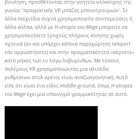
βούληση, προσθέτοντας στην γοητεία ολόκληρης της
γωνίας 'πραγματικής VR μπάζας μπουντρουμιών'. Σε
άλλα παιχνίδια συχνά χρησιμοποιείτε συντομεύσεις ή
άλλα κόλπα, αλλά με
Η ιστορία του Mage
μπορείτε να
χρησιμοποιήσετε τροχούς πλήρους κίνησης χωρίς
σχοινιά (αν και υπάρχει κάποια παραχώρηση teleport
εάν αρρωστήσετε) και στην πραγματικότητα «σέρνετε»
κατά μήκος των εν λόγω λαβυρίνθων. Με τόσους
πολέμους VR χρησιμοποιώντας μια αλυσίδα
ρυθμίσεων στυλ αρένα, είναι αναζωογονητική. Αυτό
είπε ότι είναι ένα είδος middle-ground, όπως
Η ιστορία
του Mage
έχει μια υπαινιγμό γραμμικότητας σε αυτό.