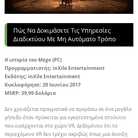
Πώς Να Δοκιμάσετε Τις Υπηρεσίες
Διαδικτύου Με Μη Αυτόματο Τρόπο
Η ιστορία του Mage
(PC)
Προγραμματιστής: inXile Entertainment
Εκδότης: inXile Entertainment
Κυκλοφόρησε: 20 Ιουνίου 2017
MSRP: 39,99 δολάρια
Δεν χρειάζεται πραγματικά να αγοράσω σε ένα μεγάλο
γήπεδο όταν πρόκειται για εγκατεστημένα στούντιο
που εισέρχονται στο χώρο VR. Δεδομένου ότι το
περιεχόμενο VR δεν τρέχει ακριβώς όπως μια άνοιξη