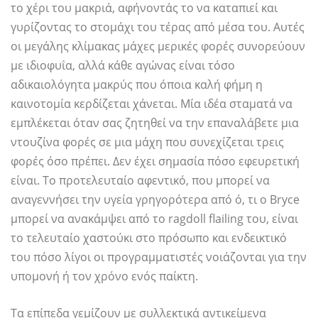
το χέρι του μακριά, αφήνοντάς το να καταπιεί και
γυρίζοντας το στομάχι του τέρας από μέσα του. Αυτές
οι μεγάλης κλίμακας μάχες μερικές φορές συνορεύουν
με ιδιοφυΐα, αλλά κάθε αγώνας είναι τόσο
αδικαιολόγητα μακρύς που όποια καλή φήμη η
καινοτομία κερδίζεται χάνεται. Μία ιδέα σταματά να
εμπλέκεται όταν σας ζητηθεί να την επαναλάβετε μια
ντουζίνα φορές σε μια μάχη που συνεχίζεται τρεις
φορές όσο πρέπει. Δεν έχει σημασία πόσο εφευρετική
είναι. Το προτελευταίο αφεντικό, που μπορεί να
αναγεννήσει την υγεία γρηγορότερα από ό, τι ο Bryce
μπορεί να ανακάμψει από το ragdoll flailing του, είναι
το τελευταίο χαστούκι στο πρόσωπο και ενδεικτικό
του πόσο λίγοι οι προγραμματιστές νοιάζονται για την
υπομονή ή τον χρόνο ενός παίκτη.
Τα επίπεδα γεμίζουν με συλλεκτικά αντικείμενα