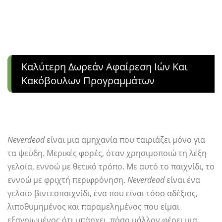
Καλύτερη Δωρεάν Αφαίρεση Ιών Και
Κακόβουλων Προγραμμάτων
Neverdead
είναι μια αμηχανία που ταιριάζει μόνο για
τα ψεύδη. Μερικές φορές, όταν χρησιμοποιώ τη λέξη
γελοία, εννοώ με θετικό τρόπο. Με αυτό το παιχνίδι, το
εννοώ με φριχτή περιφρόνηση.
Neverdead
είναι ένα
γελοίο βιντεοπαιχνίδι, ένα που είναι τόσο αδέξιος,
λιποθυμημένος και παραμελημένος που είμαι
εξαγριωμένος ότι υπάρχει, πόσο μάλλον φέρει μια