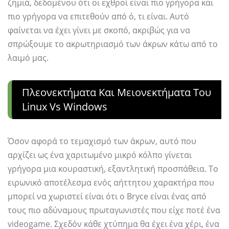
ζημιά, δεδομένου ότι οι εχθροί είναι πιο γρήγορα και
πιο γρήγορα να επιτεθούν από ό, τι είναι. Αυτό
φαίνεται να έχει γίνει με σκοπό, ακριβώς για να
σπρώξουμε το ακρωτηριασμό των άκρων κάτω από το
λαιμό μας.
Πλεονεκτήματα Και Μειονεκτήματα Του
Linux Vs Windows
Όσον αφορά το τεμαχισμό των άκρων, αυτό που
αρχίζει ως ένα χαριτωμένο μικρό κόλπο γίνεται
γρήγορα μια κουραστική, εξαντλητική προσπάθεια. Το
ειρωνικό αποτέλεσμα ενός αήττητου χαρακτήρα που
μπορεί να χωριστεί είναι ότι ο Bryce είναι ένας από
τους πιο αδύναμους πρωταγωνιστές που είχε ποτέ ένα
videogame. Σχεδόν κάθε χτύπημα θα έχει ένα χέρι, ένα