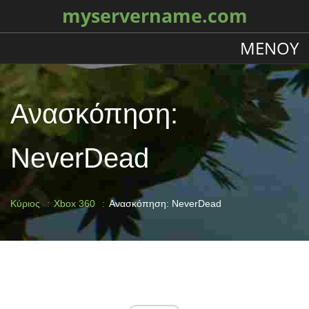
myservername.com
ΜΕΝΟΎ
Ανασκόπηση:
NeverDead
Κύριος
Xbox 360
Ανασκόπηση: NeverDead