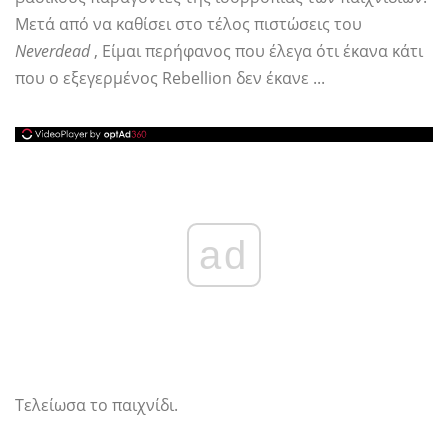
Μετά από να καθίσει στο τέλος πιστώσεις του
Neverdead
, Είμαι περήφανος που έλεγα ότι έκανα κάτι
που ο εξεγερμένος Rebellion δεν έκανε ...
ad
Τελείωσα το παιχνίδι.