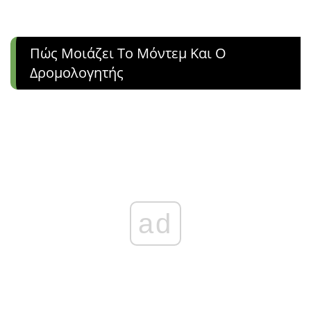
Πώς Μοιάζει Το Μόντεμ Και Ο
Δρομολογητής
ad