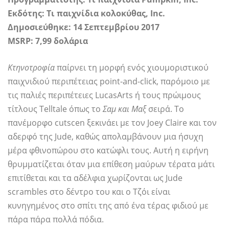
Εκδότης:
Τι παιχνίδια κολοκύθας, Inc.
Δημοσιεύθηκε: 14 Σεπτεμβρίου 2017
MSRP: 7,99 δολάρια
Κτηνοτροφία
παίρνει τη μορφή ενός χιουμοριστικού
παιχνιδιού περιπέτειας point-and-click, παρόμοιο με
τις παλιές περιπέτειες LucasArts ή τους πρώιμους
τίτλους Telltale όπως το
Σαμ και Μαξ
σειρά. Το
πανέμορφο cutscen ξεκινάει με τον Joey Claire και τον
αδερφό της Jude, καθώς απολαμβάνουν μια ήσυχη
μέρα φθινοπώρου στο κατώφλι τους. Αυτή η ειρήνη
θρυμματίζεται όταν μια επίθεση μαύρων τέρατα μάτι
επιτίθεται και τα αδέλφια χωρίζονται ως Jude
scrambles στο δέντρο του και ο Τζόι είναι
κυνηγημένος στο σπίτι της από ένα τέρας φιδιού με
πάρα πάρα πολλά πόδια.