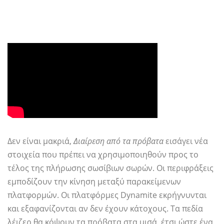
Δεν είναι μακριά,
Διαίρεση από τα πρόβατα
εισάγει νέα
στοιχεία που πρέπει να χρησιμοποιηθούν προς το
τέλος της πλήρωσης σωσίβιων σωρών. Οι περιφράξεις
εμποδίζουν την κίνηση μεταξύ παρακείμενων
πλατφορμών. Οι πλατφόρμες Dynamite εκρήγνυνται
και εξαφανίζονται αν δεν έχουν κάτοχους. Τα πεδία
λέιζερ θα κόψουν τα πρόβατα στα μισά, έτσι ώστε ένα