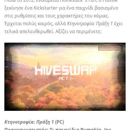
Πίσω το 2012, ενδιάμεσα
Homestuck
's run, ο Hussie
ξεκίνησε ένα Kickstarter για ένα παιχνίδι βασισμένο
στις ρυθμίσεις και τους χαρακτήρες του κόμικς.
Έρχεται πολύς καιρός, αλλά
Κτηνοτροφία: Πράξη 1
έχει
τελικά απελευθερωθεί. Αξίζει να περιμένετε;
Κτηνοτροφία: Πράξη 1
(PC)
Προγραμματιστής: Τι παιχνίδια Pumpkin, Inc.