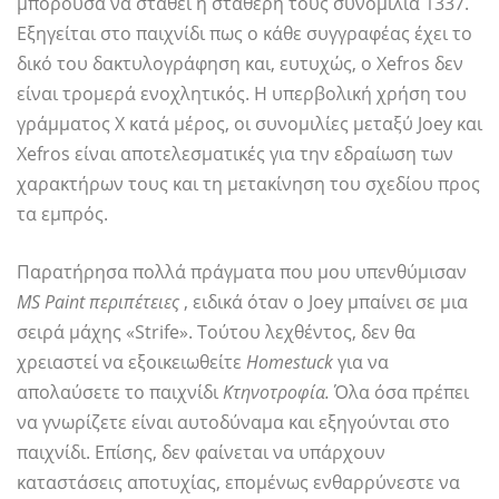
μπορούσα να σταθεί η σταθερή τους συνομιλία 1337.
Εξηγείται στο παιχνίδι πως ο κάθε συγγραφέας έχει το
δικό του δακτυλογράφηση και, ευτυχώς, ο Xefros δεν
είναι τρομερά ενοχλητικός. Η υπερβολική χρήση του
γράμματος Χ κατά μέρος, οι συνομιλίες μεταξύ Joey και
Xefros είναι αποτελεσματικές για την εδραίωση των
χαρακτήρων τους και τη μετακίνηση του σχεδίου προς
τα εμπρός.
Παρατήρησα πολλά πράγματα που μου υπενθύμισαν
MS Paint περιπέτειες
, ειδικά όταν ο Joey μπαίνει σε μια
σειρά μάχης «Strife». Τούτου λεχθέντος, δεν θα
χρειαστεί να εξοικειωθείτε
Homestuck
για να
απολαύσετε το παιχνίδι
Κτηνοτροφία.
Όλα όσα πρέπει
να γνωρίζετε είναι αυτοδύναμα και εξηγούνται στο
παιχνίδι. Επίσης, δεν φαίνεται να υπάρχουν
καταστάσεις αποτυχίας, επομένως ενθαρρύνεστε να