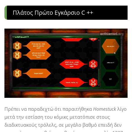
Πλάτος Πρώτο Εγκάρσιο C ++
Πρέπει να παραδεχτώ ότι παραιτήθηκα
Homestuck
λίγο
μετά την εστίαση του κόμικς μετατόπισε στους
διαδικτυακούς τρόλελς, σε μεγάλο βαθμό επειδή δεν