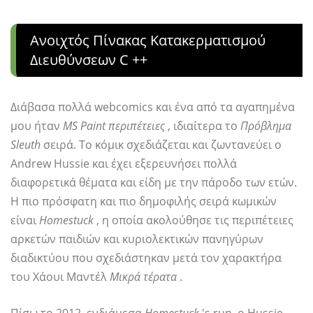
Ανοιχτός Πίνακας Κατακερματισμού
Διευθύνσεων C ++
Διάβασα πολλά webcomics και ένα από τα αγαπημένα
μου ήταν
MS Paint περιπέτειες
, ιδιαίτερα το
Πρόβλημα
Sleuth
σειρά. Το κόμικ σχεδιάζεται και ζωντανεύει ο
Andrew Hussie και έχει εξερευνήσει πολλά
διαφορετικά θέματα και είδη με την πάροδο των ετών.
Η πιο πρόσφατη και πιο δημοφιλής σειρά κωμικών
είναι
Homestuck
, η οποία ακολούθησε τις περιπέτειες
αρκετών παιδιών και κυριολεκτικών πανηγύρων
διαδικτύου που σχεδιάστηκαν μετά τον χαρακτήρα
του Χάουι Μαντέλ
Μικρά τέρατα
.