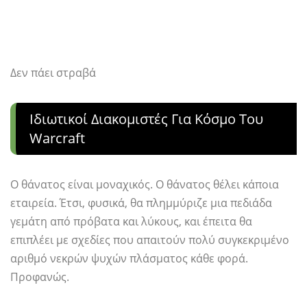
Δεν πάει στραβά
Ιδιωτικοί Διακομιστές Για Κόσμο Του
Warcraft
Ο θάνατος είναι μοναχικός. Ο θάνατος θέλει κάποια
εταιρεία. Έτσι, φυσικά, θα πλημμύριζε μια πεδιάδα
γεμάτη από πρόβατα και λύκους, και έπειτα θα
επιπλέει με σχεδίες που απαιτούν πολύ συγκεκριμένο
αριθμό νεκρών ψυχών πλάσματος κάθε φορά.
Προφανώς.