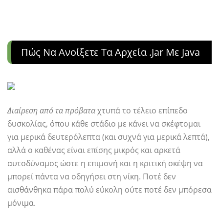
Πώς Να Ανοίξετε Τα Αρχεία .jar Με Java
Διαίρεση από τα πρόβατα
χτυπά το τέλειο επίπεδο
δυσκολίας, όπου κάθε στάδιο με κάνει να σκέφτομαι
για μερικά δευτερόλεπτα (και συχνά για μερικά λεπτά),
αλλά ο καθένας είναι επίσης μικρός και αρκετά
αυτοδύναμος ώστε η επιμονή και η κριτική σκέψη να
μπορεί πάντα να οδηγήσει στη νίκη. Ποτέ δεν
αισθάνθηκα πάρα πολύ εύκολη ούτε ποτέ δεν μπόρεσα
μόνιμα.