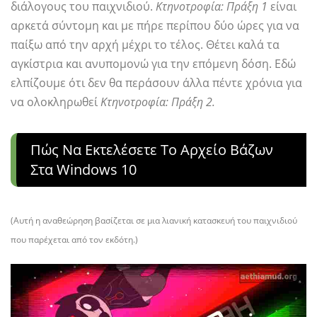
διάλογους του παιχνιδιού.
Κτηνοτροφία: Πράξη 1
είναι
αρκετά σύντομη και με πήρε περίπου δύο ώρες για να
παίξω από την αρχή μέχρι το τέλος. Θέτει καλά τα
αγκίστρια και ανυπομονώ για την επόμενη δόση. Εδώ
ελπίζουμε ότι δεν θα περάσουν άλλα πέντε χρόνια για
να ολοκληρωθεί
Κτηνοτροφία: Πράξη 2.
Πώς Να Εκτελέσετε Το Αρχείο Βάζων
Στα Windows 10
(
Αυτή η αναθεώρηση βασίζεται σε μια λιανική κατασκευή του παιχνιδιού
που παρέχεται από τον εκδότη.
)