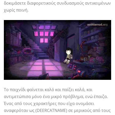
δοκιμάσετε διαφορετικούς συνδυασμούς αντικειμένων
χωρίς ποινή.
Το παιχνίδι φαίνεται καλό και παίζει καλά, και
αντιμετώπισα μόνο ένα μικρό πρόβλημα, ενώ έπαιζα.
Ένας από τους χαρακτήρες που είχα ονομάσει
αναφερόταν ως (DEERCATNAME) σε μερικούς από τους