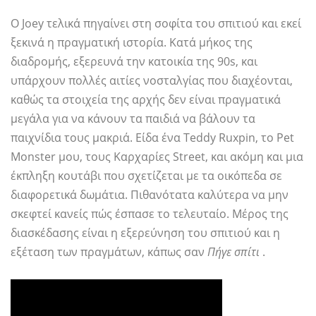
Ο Joey τελικά πηγαίνει στη σοφίτα του σπιτιού και εκεί
ξεκινά η πραγματική ιστορία. Κατά μήκος της
διαδρομής, εξερευνά την κατοικία της 90s, και
υπάρχουν πολλές αιτίες νοσταλγίας που διαχέονται,
καθώς τα στοιχεία της αρχής δεν είναι πραγματικά
μεγάλα για να κάνουν τα παιδιά να βάλουν τα
παιχνίδια τους μακριά. Είδα ένα Teddy Ruxpin, το Pet
Monster μου, τους Καρχαρίες Street, και ακόμη και μια
έκπληξη κουτάβι που σχετίζεται με τα οικόπεδα σε
διαφορετικά δωμάτια. Πιθανότατα καλύτερα να μην
σκεφτεί κανείς πώς έσπασε το τελευταίο. Μέρος της
διασκέδασης είναι η εξερεύνηση του σπιτιού και η
εξέταση των πραγμάτων, κάπως σαν
Πήγε σπίτι
.