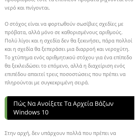
νερό και πνίγονται.
Ο στόχος είναι να φορτωθούν σωσίβιες σχεδίες με
πρόβατα, αλλά μόνο σε καθορισμένους αριθμούς.
Πολύ λίγοι και η σχεδία δεν θα ξεκινήσει, πάρα πολλοί
και η σχεδία θα ξεπεράσει μια διαρροή και νεροχύτη.
Το χτύπημα ενός αριθμητικού στόχου για ένα επίπεδο
θα ξεκλειδώσει το επόμενο, αλλά η διαχείριση ενός
επιπέδου απαιτεί τρεις ποσοστώσεις που πρέπει να
πληρούνται με συγκεκριμένη σειρά.
Πώς Να Ανοίξετε Τα Αρχεία Βάζων
Windows 10
Στην αρχή, δεν υπάρχουν πολλά που πρέπει να