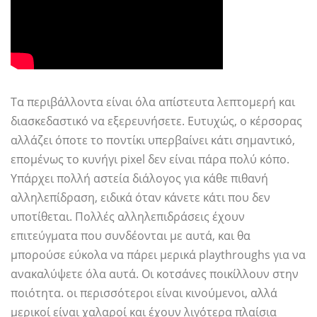
Τα περιβάλλοντα είναι όλα απίστευτα λεπτομερή και
διασκεδαστικό να εξερευνήσετε. Ευτυχώς, ο κέρσορας
αλλάζει όποτε το ποντίκι υπερβαίνει κάτι σημαντικό,
επομένως το κυνήγι pixel δεν είναι πάρα πολύ κόπο.
Υπάρχει πολλή αστεία διάλογος για κάθε πιθανή
αλληλεπίδραση, ειδικά όταν κάνετε κάτι που δεν
υποτίθεται. Πολλές αλληλεπιδράσεις έχουν
επιτεύγματα που συνδέονται με αυτά, και θα
μπορούσε εύκολα να πάρει μερικά playthroughs για να
ανακαλύψετε όλα αυτά. Οι κοτσάνες ποικίλλουν στην
ποιότητα. οι περισσότεροι είναι κινούμενοι, αλλά
μερικοί είναι χαλαροί και έχουν λιγότερα πλαίσια