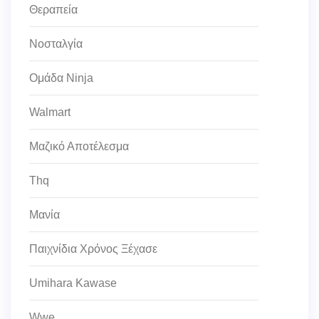
Θεραπεία
Νοσταλγία
Ομάδα Ninja
Walmart
Μαζικό Αποτέλεσμα
Thq
Μανία
Παιχνίδια Χρόνος Ξέχασε
Umihara Kawase
Wwe