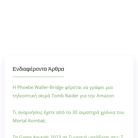
Ενδιαφέροντα Άρθρα
Η Phoebe Waller-Bridge φέρεται να γράφει μια
τηλεοπτική σειρά Tomb Raider για την Amazon
Τι αναμνήσεις έχετε από τα 30 αιματηρά χρόνια του
Mortal Kombat;
Τα Game Awards 2023 σε ζωντανή μετάδοση στις 7