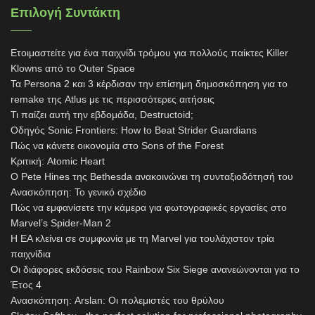
Επιλογή Συντάκτη
Ετοιμαστείτε για ένα παιχνίδι τρόμου για πολλούς παίκτες Killer
Klowns από το Outer Space
Τα Persona 2 και 3 κέρδισαν την επίσημη δημοσκόπηση για το
remake της Atlus με τις περισσότερες αιτήσεις
Τι παίζει αυτή την εβδομάδα, Destructoid;
Οδηγός Sonic Frontiers: How to Beat Strider Guardians
Πώς να κάνετε οικονομία στο Sons of the Forest
Κριτική: Atomic Heart
Ο Pete Hines της Bethesda ανακοινώνει τη συνταξιοδότησή του
Ανασκόπηση: Το γενικό σχέδιο
Πώς να εμφανίσετε την κάμερα για φωτογραφικές εργασίες στο
Marvel’s Spider-Man 2
Η EA κλείνει σε συμφωνία με τη Marvel για τουλάχιστον τρία
παιχνίδια
Οι διάφορες εκδόσεις του Rainbow Six Siege ανανεώνονται για το
Έτος 4
Ανασκόπηση: Arslan: Οι πολεμιστές του θρύλου