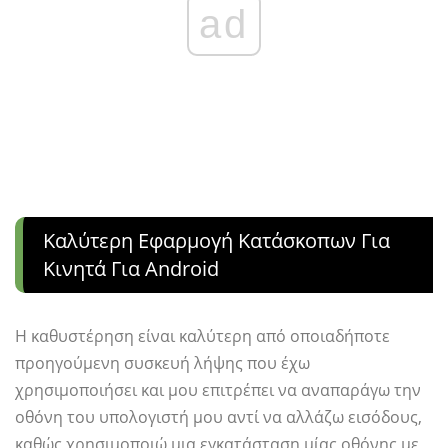
ad
Καλύτερη Εφαρμογή Κατάσκοπων Για
Κινητά Για Android
Η καθυστέρηση είναι καλύτερη από οποιαδήποτε
προηγούμενη συσκευή λήψης που έχω
χρησιμοποιήσει και μου επιτρέπει να αναπαράγω την
οθόνη του υπολογιστή μου αντί να αλλάζω εισόδους,
καθώς χρησιμοποιώ μια εγκατάσταση μίας οθόνης με