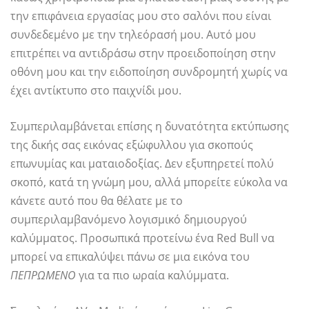
την επιφάνεια εργασίας μου στο σαλόνι που είναι
συνδεδεμένο με την τηλεόρασή μου. Αυτό μου
επιτρέπει να αντιδράσω στην προειδοποίηση στην
οθόνη μου και την ειδοποίηση συνδρομητή χωρίς να
έχει αντίκτυπο στο παιχνίδι μου.
Συμπεριλαμβάνεται επίσης η δυνατότητα εκτύπωσης
της δικής σας εικόνας εξώφυλλου για σκοπούς
επωνυμίας και ματαιοδοξίας. Δεν εξυπηρετεί πολύ
σκοπό, κατά τη γνώμη μου, αλλά μπορείτε εύκολα να
κάνετε αυτό που θα θέλατε με το
συμπεριλαμβανόμενο λογισμικό δημιουργού
καλύμματος. Προσωπικά προτείνω ένα Red Bull να
μπορεί να επικαλύψει πάνω σε μια εικόνα του
ΠΕΠΡΩΜΕΝΟ
για τα πιο ωραία καλύμματα.