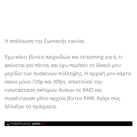
Η απόλαυση της ζωντανής ταινίας
Έχω κάνει βίντεο παιχνιδιών και streaming για ό, τι
φαίνεται για πάντα, και έχω περάσει το δίκαιό μου
μερίδιο των συσκευών σύλληψης. Η αρχική μου κάρτα
έκανε μόνο 720p και 30fps, απαιτούσε την
εγκατάσταση σκληρών δίσκων σε RAID και
συγκέντρωσε μόνο αρχεία βίντεο RAW. Αγόρι πώς
άλλαξαν τα πράγματα.