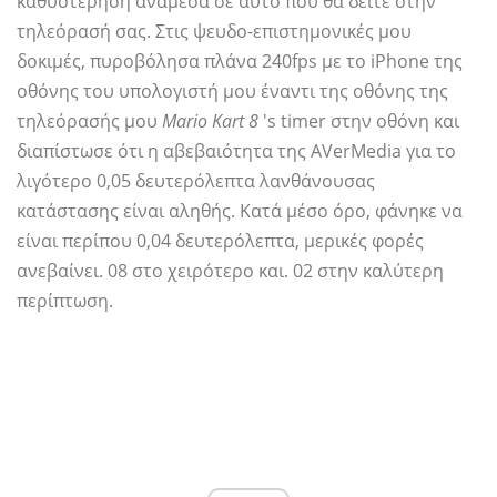
καθυστέρηση ανάμεσα σε αυτό που θα δείτε στην
τηλεόρασή σας. Στις ψευδο-επιστημονικές μου
δοκιμές, πυροβόλησα πλάνα 240fps με το iPhone της
οθόνης του υπολογιστή μου έναντι της οθόνης της
τηλεόρασής μου
Mario Kart 8
's timer στην οθόνη και
διαπίστωσε ότι η αβεβαιότητα της AVerMedia για το
λιγότερο 0,05 δευτερόλεπτα λανθάνουσας
κατάστασης είναι αληθής. Κατά μέσο όρο, φάνηκε να
είναι περίπου 0,04 δευτερόλεπτα, μερικές φορές
ανεβαίνει. 08 στο χειρότερο και. 02 στην καλύτερη
περίπτωση.