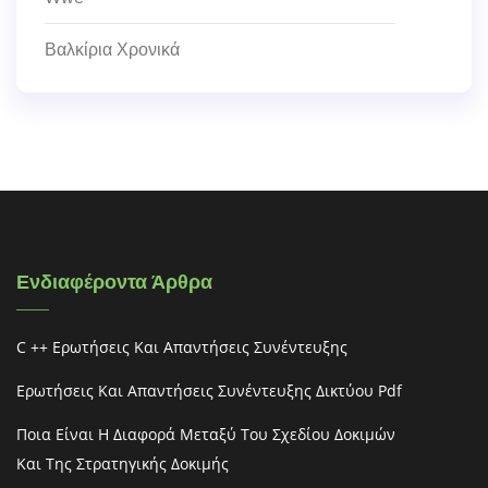
Βαλκίρια Χρονικά
Ενδιαφέροντα Άρθρα
C ++ Ερωτήσεις Και Απαντήσεις Συνέντευξης
Ερωτήσεις Και Απαντήσεις Συνέντευξης Δικτύου Pdf
Ποια Είναι Η Διαφορά Μεταξύ Του Σχεδίου Δοκιμών
Και Της Στρατηγικής Δοκιμής