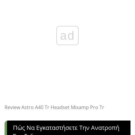
ad
Review Astro A40 Tr Headset Mixamp Pro Tr
Πώς Να Εγκαταστήσετε Την Ανατροπή