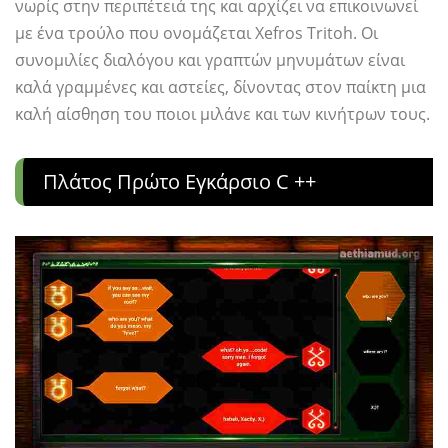
νωρίς στην περιπέτειά της και αρχίζει να επικοινωνεί
με ένα τρούλο που ονομάζεται Xefros Tritoh. Οι
συνομιλίες διαλόγου και γραπτών μηνυμάτων είναι
καλά γραμμένες και αστείες, δίνοντας στον παίκτη μια
καλή αίσθηση του ποιοι μιλάνε και των κινήτρων τους.
Πλάτος Πρώτο Εγκάρσιο C ++