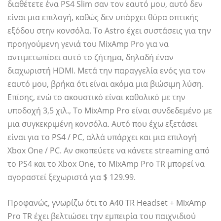
διαθέτετε ένα PS4 Slim σαν τον εαυτό μου, αυτό δεν
είναι μια επιλογή, καθώς δεν υπάρχει θύρα οπτικής
εξόδου στην κονσόλα. Το Astro έχει συστάσεις για την
προηγούμενη γενιά του MixAmp Pro για να
αντιμετωπίσει αυτό το ζήτημα, δηλαδή έναν
διαχωριστή HDMI. Μετά την παραγγελία ενός για τον
εαυτό μου, βρήκα ότι είναι ακόμα μια βιώσιμη λύση.
Επίσης, ενώ το ακουστικό είναι καθολικό με την
υποδοχή 3,5 χιλ., Το MixAmp Pro είναι συνδεδεμένο με
μια συγκεκριμένη κονσόλα. Αυτό που έχω εξετάσει
είναι για το PS4 / PC, αλλά υπάρχει και μια επιλογή
Xbox One / PC. Αν σκοπεύετε να κάνετε streaming από
το PS4 και το Xbox One, το MixAmp Pro TR μπορεί να
αγοραστεί ξεχωριστά για $ 129.99.
Προφανώς, γνωρίζω ότι το A40 TR Headset + MixAmp
Pro TR έχει βελτιώσει την εμπειρία του παιχνιδιού