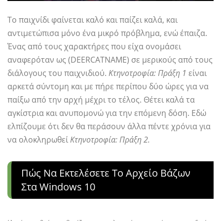
Το παιχνίδι φαίνεται καλό και παίζει καλά, και
αντιμετώπισα μόνο ένα μικρό πρόβλημα, ενώ έπαιζα.
Ένας από τους χαρακτήρες που είχα ονομάσει
αναφερόταν ως (DEERCATNAME) σε μερικούς από τους
διάλογους του παιχνιδιού.
Κτηνοτροφία: Πράξη 1
είναι
αρκετά σύντομη και με πήρε περίπου δύο ώρες για να
παίξω από την αρχή μέχρι το τέλος. Θέτει καλά τα
αγκίστρια και ανυπομονώ για την επόμενη δόση. Εδώ
ελπίζουμε ότι δεν θα περάσουν άλλα πέντε χρόνια για
να ολοκληρωθεί
Κτηνοτροφία: Πράξη 2.
Πώς Να Εκτελέσετε Το Αρχείο Βάζων
Στα Windows 10