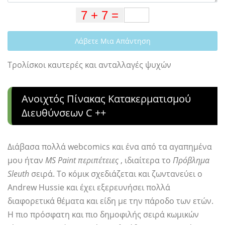
Λάβετε Μια Απάντηση
Τρολίσκοι καυτερές και ανταλλαγές ψυχών
Ανοιχτός Πίνακας Κατακερματισμού
Διευθύνσεων C ++
Διάβασα πολλά webcomics και ένα από τα αγαπημένα
μου ήταν
MS Paint περιπέτειες
, ιδιαίτερα το
Πρόβλημα
Sleuth
σειρά. Το κόμικ σχεδιάζεται και ζωντανεύει ο
Andrew Hussie και έχει εξερευνήσει πολλά
διαφορετικά θέματα και είδη με την πάροδο των ετών.
Η πιο πρόσφατη και πιο δημοφιλής σειρά κωμικών