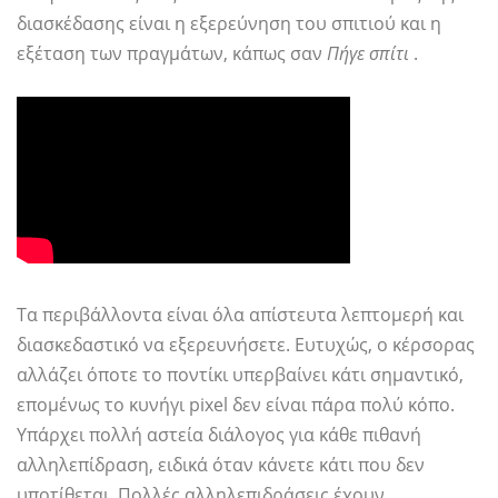
διασκέδασης είναι η εξερεύνηση του σπιτιού και η
εξέταση των πραγμάτων, κάπως σαν
Πήγε σπίτι
.
Τα περιβάλλοντα είναι όλα απίστευτα λεπτομερή και
διασκεδαστικό να εξερευνήσετε. Ευτυχώς, ο κέρσορας
αλλάζει όποτε το ποντίκι υπερβαίνει κάτι σημαντικό,
επομένως το κυνήγι pixel δεν είναι πάρα πολύ κόπο.
Υπάρχει πολλή αστεία διάλογος για κάθε πιθανή
αλληλεπίδραση, ειδικά όταν κάνετε κάτι που δεν
υποτίθεται. Πολλές αλληλεπιδράσεις έχουν