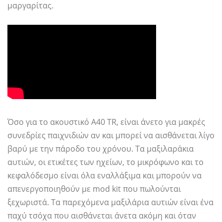
μαργαρίτας.
Όσο για το ακουστικό A40 TR, είναι άνετο για μακρές
συνεδρίες παιχνιδιών αν και μπορεί να αισθάνεται λίγο
βαρύ με την πάροδο του χρόνου. Τα μαξιλαράκια
αυτιών, οι ετικέτες των ηχείων, το μικρόφωνο και το
κεφαλόδεσμο είναι όλα εναλλάξιμα και μπορούν να
απενεργοποιηθούν με mod kit που πωλούνται
ξεχωριστά. Τα παρεχόμενα μαξιλάρια αυτιών είναι ένα
παχύ τσόχα που αισθάνεται άνετα ακόμη και όταν