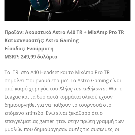
Προϊόν: Ακουστικό Astro A40 TR + MixAmp Pro TR
Κατασκευαστής: Astro Gaming
Είσοδος: Ενσύρματη
MSRP: 249,99 δολάρια
Το 'TR' στο A40 Headset και το MixAmp Pro TR
σημαίνει 'τουρνουά έτοιμο'. Το Astro Gaming είναι
από καιρό χορηγός του
Κλήση του καθήκοντος
World
League και τα δύο αυτά κομμάτια υλικού έχουν
δημιουργηθεί για να παίξουν το τουρνουά στο
επόμενο επίπεδο. Ενώ είναι ξεκάθαρο ότι ο
επαγγελματίας gamer ήταν στην πρώτη γραμμή των
μυαλών που δημιούργησαν αυτές τις συσκευές, οι