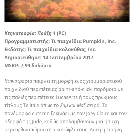
Κτηνοτροφία: Πράξη 1
(PC)
Προγραμματιστής: Τι παιχνίδια Pumpkin, Inc.
Εκδότης:
Τι παιχνίδια κολοκύθας, Inc.
Δημοσιεύθηκε: 14 Σεπτεμβρίου 2017
MSRP: 7,99 δολάρια
Κτηνοτροφία
παίρνει τη μορφή ενός χιουμοριστικού
παιχνιδιού περιπέτειας point-and-click, παρόμοιο με
τις παλιές περιπέτειες LucasArts ή τους πρώιμους
τίτλους Telltale όπως το
Σαμ και Μαξ
σειρά. Το
πανέμορφο cutscen ξεκινάει με τον Joey Claire και τον
αδερφό της Jude, καθώς απολαμβάνουν μια ήσυχη
μέρα φθινοπώρου στο κατώφλι τους. Αυτή η ειρήνη